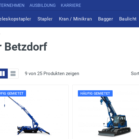
TERNEHMEN
AUSBILDUNG
KARRIERE
eleskopstapler
Stapler
Kran / Minikran
Bagger
Baulicht
f
r Betzdorf
9 von 25 Produkten zeigen
Sor
FIG GEMIETET
HÄUFIG GEMIETET