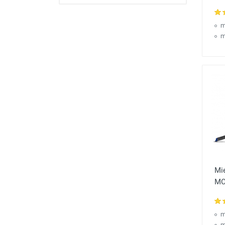
m
m
Mi
MC
m
m