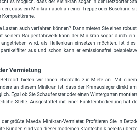
ht es möglich, dass der Kleinkran sogar in der Betzdorfer St
den, dass ein Minikran auch an einer Treppe oder Böschung sic
ie Kompaktkrane.
ie Lasten auch verfahren können? Dann mieten Sie einen robust
Mit seinem Raupenfahrwerk kann der Minikran sogar durch ein 
 angetrieben wird, als Hallenkran einsetzen möchten, ist dies
artikelfilter aus und schon kann er emissionsfrei beispielsw
der Vermietung
 Betzdorf bieten wir Ihnen ebenfalls zur Miete an. Mit ein
ndere an diesem Minikran ist, dass der Kranausleger direkt am 
ich. Egal ob Sie Schaufenster oder einen Wintergarten montie
rliche Stelle. Ausgestattet mit einer Funkfernbedienung hat 
d der größte Maeda Minikran-Vermieter. Profitieren Sie in Bet
te Kunden sind von dieser modernen Krantechnik bereits überze