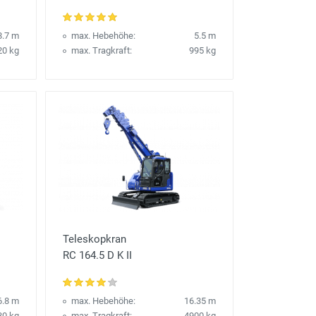
8.7 m
max. Hebehöhe:
5.5 m
20 kg
max. Tragkraft:
995 kg
Teleskopkran
RC 164.5 D K II
6.8 m
max. Hebehöhe:
16.35 m
30 kg
max. Tragkraft:
4900 kg