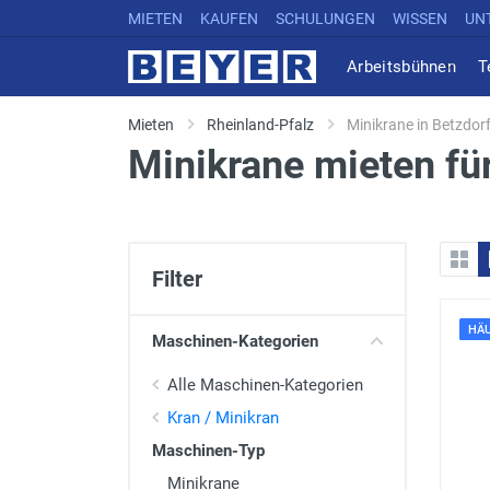
MIETEN
KAUFEN
SCHULUNGEN
WISSEN
UN
Arbeitsbühnen
T
Mieten
Rheinland-Pfalz
Minikrane in Betzdor
Minikrane mieten fü
Filter
HÄU
Maschinen-Kategorien
Alle Maschinen-Kategorien
Kran / Minikran
Maschinen-Typ
Minikrane