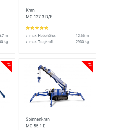
Kran
MC 127.3 D/E
6.7 m
max. Hebehöhe:
12.66 m
00 kg
max. Tragkraft:
2930 kg
%
%
Spinnenkran
MC 55.1 E