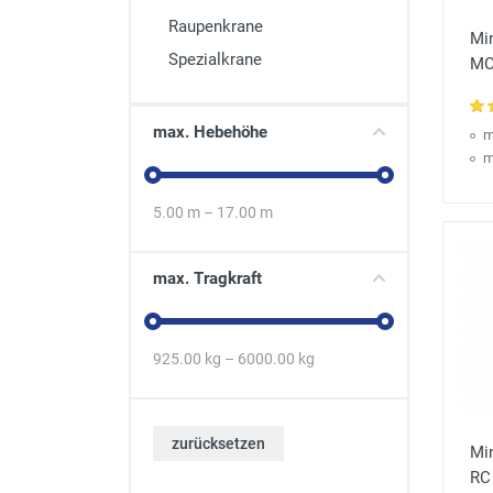
Raupenkrane
Mi
Spezialkrane
MC 
max. Hebehöhe
m
m
5.00
m –
17.00
m
max. Tragkraft
925.00
kg –
6000.00
kg
zurücksetzen
Mi
RC