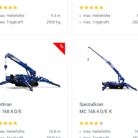
ax. Hebehöhe:
9.3 m
max. Hebehöhe:
ax. Tragkraft:
2930 kg
max. Tragkraft:
28
%
etkran
Spezialkran
 168.4 D/E
MC 168.4 D/E K
ax. Hebehöhe:
16.8 m
max. Hebehöhe:
1
ax. Tragkraft:
3830 kg
max. Tragkraft:
38