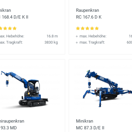
nikran
Raupenkran
168.4 D/E K II
RC 167.6 D K
ax. Hebehöhe:
16.8 m
max. Hebehöhe:
1
ax. Tragkraft:
3830 kg
max. Tragkraft:
60
niraupenkran
Minikran
 93.3 MD
MC 87.3 D/E II