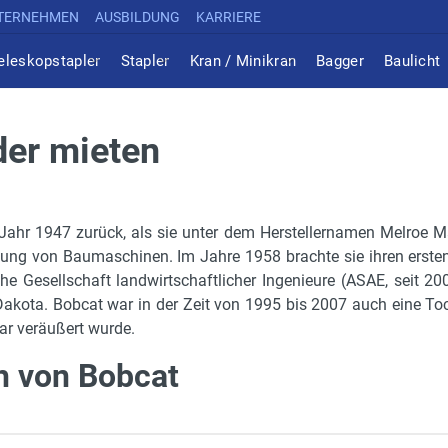
TERNEHMEN
AUSBILDUNG
KARRIERE
eleskopstapler
Stapler
Kran / Minikran
Bagger
Baulicht
der mieten
Jahr 1947 zurück, als sie unter dem Herstellernamen Melroe 
llung von Baumaschinen. Im Jahre 1958 brachte sie ihren erste
e Gesellschaft landwirtschaftlicher Ingenieure (ASAE, seit 2
akota. Bobcat war in der Zeit von 1995 bis 2007 auch eine Toc
ar veräußert wurde.
h von Bobcat