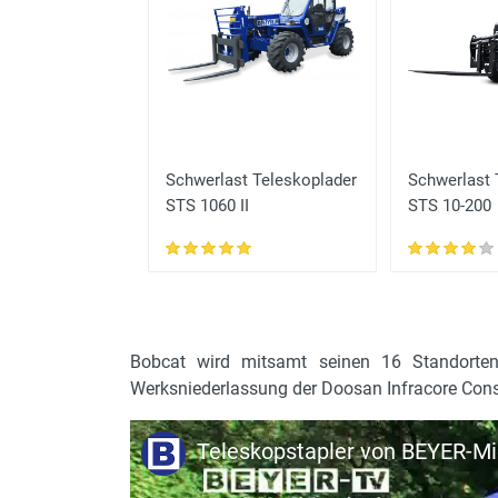
t-
Schwerlast Teleskoplader
Schwerlast 
rmstapler
STS 1060 II
STS 10-200
Bobcat wird mitsamt seinen 16 Standorten
Werksniederlassung der Doosan Infracore Cons
Teleskopstapler von BEYER-Mi