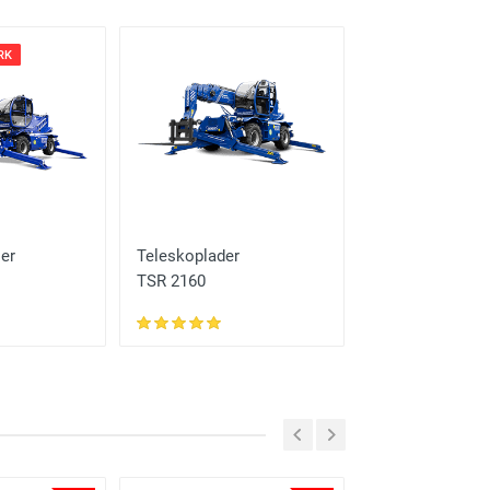
RK
HÄUFIG GEMIETET
er
Teleskoplader
Teleskoplader
TSR 2160
TSR 1840