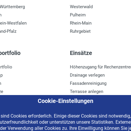
-Württemberg
Westerwald
n
Pulheim
ein-Westfalen
Rhein-Main
and-Pfalz
Ruhrgebiet
ortfolio
Einsätze
rtfolio
Höhenzugang für Rechenzentre
ap
Drainage verlegen
n
Fassadenreinigung
ze
Terrasse anlegen
r
Ladenbau
Cookie-Einstellungen
ind Cookies erforderlich. Einige dieser Cookies sind notwendig,
tzerfreundlichkeit oder unterstützen unsere Statistiken. Extern
erved | Kostenlose Miethotline 0800 092 99 70
der Verwendung aller Cookies zu. Ihre Einwilligung können Sie j