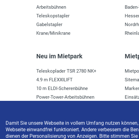
Arbeitsbühnen
Baden
Teleskopstapler
Hesse
Gabelstapler
Nordrh
Krane/Minikrane
Rheinl
Neu im Mietpark
Mietp
Teleskoplader TSR 2780 NK+
Mietpo
4.9 m FLEXXILIFT
Sitem
10 m ELDI-Scherenbühne
Marke
Power-Tower-Arbeitsbühnen
Einsät
Häcksler mieten
Glossa
Damit Sie unsere Webseite in vollem Umfang nutzen können, s
Webseite einwandfrei funktioniert. Andere verbessern die Benu
Copyright © 2026 BEYER-Mietservice KG All rights res
dienen der Personalisierung von Anzeigen. Bitte stimmen Sie 