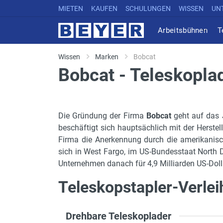
MIETEN
KAUFEN
SCHULUNGEN
WISSEN
UN
Arbeitsbühnen
T
Wissen
Marken
Bobcat
Bobcat - Teleskopla
Die Gründung der Firma
Bobcat
geht auf das 
beschäftigt sich hauptsächlich mit der Herste
Firma die Anerkennung durch die amerikanisch
sich in West Fargo, im US-Bundesstaat North D
Unternehmen danach für 4,9 Milliarden US-Doll
Teleskopstapler-Verlei
Drehbare Teleskoplader