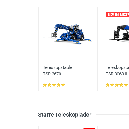
%
ETPARK
NEU IM MIET
Teleskopstapler
Teleskopsta
TSR 2670
TSR 3060 II
Starre Teleskoplader