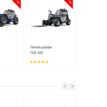
%
%
Teleskoplader
Telestapler
TSS 420
TSS 625 M