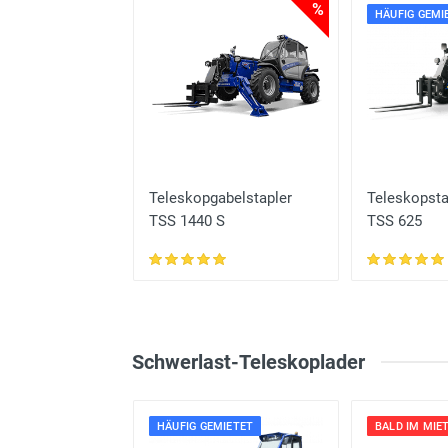
%
HÄUFIG GEMI
tapler
Teleskopgabelstapler
Teleskopsta
TSS 1440 S
TSS 625
Schwerlast-Teleskoplader
HÄUFIG GEMIETET
BALD IM MIE