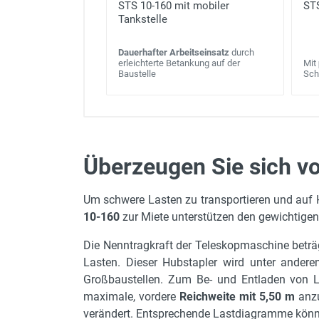
STS 10-160 mit mobiler
STS
Tankstelle
Dauerhafter Arbeitseinsatz
durch
erleichterte Betankung auf der
Mit
Baustelle
Sch
Überzeugen Sie sich v
Radstand
Um schwere Lasten zu transportieren und auf H
Gerätehöhe in m
10-160
zur Miete unterstützen den gewichtigen 
Gerätebreite in m
Die Nenntragkraft der Teleskopmaschine beträg
max. Bodenfreiheit
Lasten. Dieser Hubstapler wird unter ander
Motorleistung in kW
Großbaustellen. Zum Be- und Entladen von L
maximale, vordere
Reichweite mit 5,50 m
anzu
Bereifung
verändert. Entsprechende Lastdiagramme kön