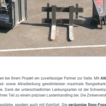
4200 kg
350 bar
ja
5.69 m
8.6 m
Joystick
ja
5.5 m
10°/10°
n bei Ihrem Projekt ein zuverlässiger Partner zur Seite. Mit
All
15500 daN
rrad- sowie Allradlenkung gewährleisten maximale Rangierbark
5.45 m
e. Dank der unterschiedlichen Lenkungsarten ist der Schwerlast
 ihren Teil zu einem präzisen Lastenhandling bei. Die Zinkenverst
15805 kg
2 m
gsstärke, sondern auch mit Komfort. Die
geräumige Rops-Fops