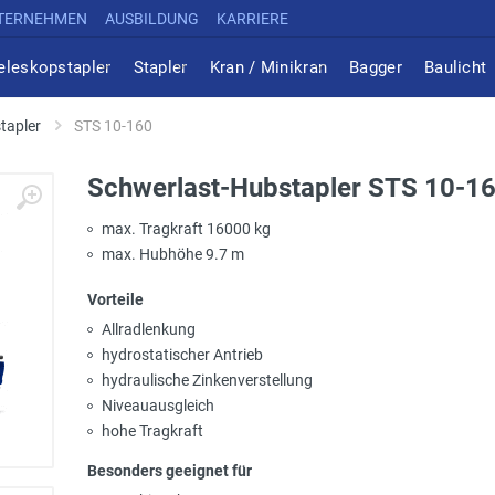
TERNEHMEN
AUSBILDUNG
KARRIERE
eleskopstapler
Stapler
Kran / Minikran
Bagger
Baulicht
tapler
STS 10-160
Schwerlast-Hubstapler STS 10-1
max. Tragkraft 16000 kg
max. Hubhöhe 9.7 m
Vorteile
Allradlenkung
hydrostatischer Antrieb
hydraulische Zinkenverstellung
Niveauausgleich
hohe Tragkraft
Besonders geeignet für