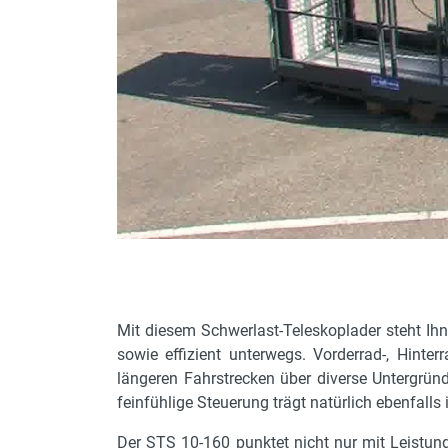
Tragkraft bei max. Reichweite
Hydraulikleistung
Lastkontrollsystem
Wenderadius außen
Gerätelänge mit Anbaugerät
Steuerung
verkranbar
max. Reichweite
Niveauausgleich
Mit diesem Schwerlast-Teleskoplader steht Ihne
Zugkraft (unter Last) daN
sowie effizient unterwegs. Vorderrad-, Hinte
Wenderadius innen
längeren Fahrstrecken über diverse Untergründ
feinfühlige Steuerung trägt natürlich ebenfalls
Zugkraft (unter Last) kg
Spurbreite
Der STS 10-160 punktet nicht nur mit Leistun