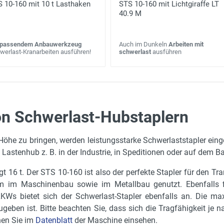
 10-160 mit 10 t Lasthaken
STS 10-160 mit Lichtgiraffe LT
40.9 M
passendem Anbauwerkzeug
Auch im Dunkeln
Arbeiten mit
werlast-Kranarbeiten ausführen!
schwerlast
ausführen
on Schwerlast-Hubstaplern
3.65 m
öhe zu bringen, werden leistungsstarke Schwerlaststapler eing
3 m
Lastenhub z. B. in der Industrie, in Speditionen oder auf dem B
2.55 m
t 16 t. Der STS 10-160 ist also der perfekte Stapler für den T
0.46 m
em im Maschinenbau sowie im Metallbau genutzt. Ebenfalls fi
125 kW
KWs bietet sich der Schwerlast-Stapler ebenfalls an. Die m
geben ist. Bitte beachten Sie, dass sich die Tragfähigkeit je
16,00 R 25 XRB
nen Sie im
Datenblatt
der Maschine einsehen.