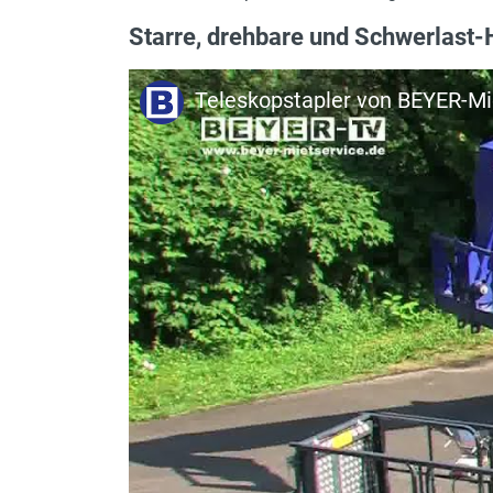
Rußpartikelfilter
Starre, drehbare und Schwerlast
Gabelzinken H, B, L
Drehbarer Oberwagen
Teleskopstapler von BEYER-Mi
Tankinhalt und Kraftstoff
max. Hubhöhe
max. Tragkraft
Eigengewicht (mit Gabeln)
Stützen
Fahrgeschwindigkeit max.
Gerätelänge in m
Motorleistung in PS
Antrieb
Tragkraft bei max. Hubhöhe