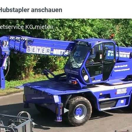
auf Anfrage
-Hubstapler anschauen
80 x 200 x 2000 mm
nein
etservice KG mieten
200 l, Diesel
9.7 m
16000 kg
25500 kg
nein
20 km/h
6.9 m
170 PS
hydrostatisch
7000 kg