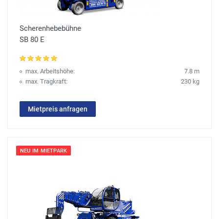
Scherenhebebühne
SB 80 E
max. Arbeitshöhe:
7.8 m
max. Tragkraft:
230 kg
Mietpreis anfragen
NEU IM MIETPARK