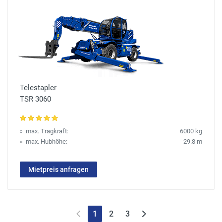
Telestapler
TSR 3060
max. Tragkraft:
6000 kg
max. Hubhöhe:
29.8 m
Mietpreis anfragen
1
2
3