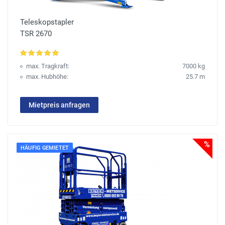
Teleskopstapler
TSR 2670
max. Tragkraft:
7000 kg
max. Hubhöhe:
25.7 m
Mietpreis anfragen
%
HÄUFIG GEMIETET