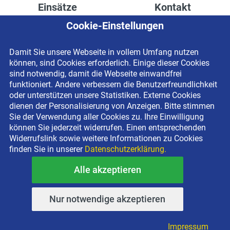
Einsätze
Kontakt
Cookie-Einstellungen
Höhenzugang für
Kontaktformular
Rechenzentren
Anschrift
Damit Sie unsere Webseite in vollem Umfang nutzen
Drainage verlegen
Impressum
können, sind Cookies erforderlich. Einige dieser Cookies
Fassadenreinigung
Datenschutzerklärung
sind notwendig, damit die Webseite einwandfrei
funktioniert. Andere verbessern die Benutzerfreundlichkeit
Terrasse anlegen
Newsletter-Anmeldung
oder unterstützen unsere Statistiken. Externe Cookies
Ladenbau
dienen der Personalisierung von Anzeigen. Bitte stimmen
Sie der Verwendung aller Cookies zu. Ihre Einwilligung
können Sie jederzeit widerrufen. Einen entsprechenden
Widerrufslink sowie weitere Informationen zu Cookies
finden Sie in unserer
Datenschutzerklärung.
Alle akzeptieren
Copyright © 2026 BEYER-Mietservice KG All rights reserved |
Kostenlose Miethotline 0800 092 99 70
Nur notwendige akzeptieren
Impressum
•
Datenschutz
Impressum