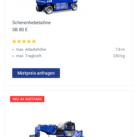
Scherenhebebühne
SB 80 E
max. Arbeitshöhe:
7.8 m
max. Tragkraft:
230 kg
Mietpreis anfragen
NEU IM MIETPARK