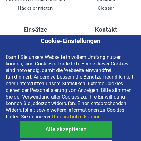
Häcksler mieten
Glossar
Einsätze
Kontakt
Cookie-Einstellungen
Höhenzugang für
Kontaktformular
Rechenzentren
Anschrift
Damit Sie unsere Webseite in vollem Umfang nutzen
Drainage verlegen
Impressum
können, sind Cookies erforderlich. Einige dieser Cookies
Fassadenreinigung
Datenschutzerklärung
sind notwendig, damit die Webseite einwandfrei
funktioniert. Andere verbessern die Benutzerfreundlichkeit
Terrasse anlegen
Newsletter-Anmeldung
oder unterstützen unsere Statistiken. Externe Cookies
Ladenbau
dienen der Personalisierung von Anzeigen. Bitte stimmen
Sie der Verwendung aller Cookies zu. Ihre Einwilligung
können Sie jederzeit widerrufen. Einen entsprechenden
Widerrufslink sowie weitere Informationen zu Cookies
finden Sie in unserer
Datenschutzerklärung.
Alle akzeptieren
Copyright © 2026 BEYER-Mietservice KG All rights reserved |
Kostenlose Miethotline 0800 092 99 70