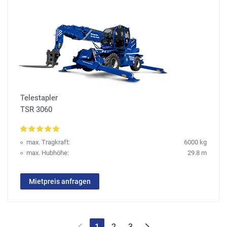
Telestapler
TSR 3060
max. Tragkraft:
6000 kg
max. Hubhöhe:
29.8 m
Mietpreis anfragen
1
2
3