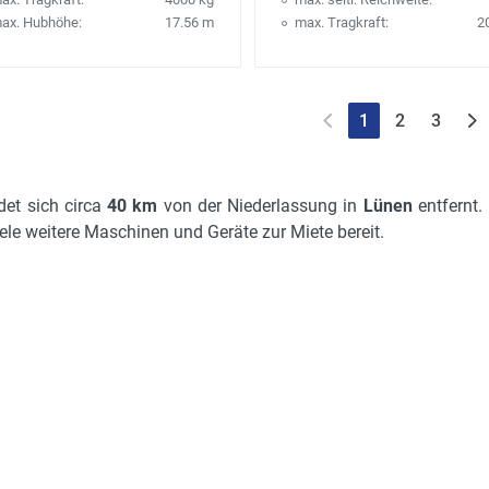
ax. Hubhöhe:
17.56 m
max. Tragkraft:
2
1
2
3
det sich circa
40 km
von der Niederlassung in
Lünen
entfernt.
ele weitere Maschinen und Geräte zur Miete bereit.