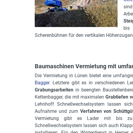
sin
Arbe
Stei
bis
Scherenbühnen für den vertikalen Höhenzugang 
Baumaschinen Vermietung mit umfang
Die Vermietung in Lünen bietet eine umfang
Bagger
. Letztere gibt es in verschiedenen L
Grabungsarbeiten
in beengten Baustellenber
Kettenbagger, die mit maximalen
Grabtiefen v
Lehnhoff Schnellwechselsystem lassen sic
Aufnahme und zum
Verfahren von Schüttgü
Vermietung gibt es Lader mit bis zu e
Schnellwechselsystem lassen sich auch Klapps
installieren. Für den Winterdienst in Hemer