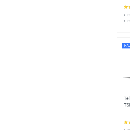
m
m
HÄU
Te
TS
m