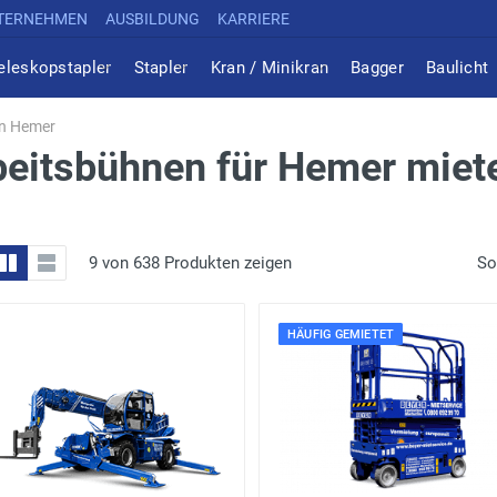
TERNEHMEN
AUSBILDUNG
KARRIERE
eleskopstapler
Stapler
Kran / Minikran
Bagger
Baulicht
n Hemer
eitsbühnen für Hemer miet
9 von 638 Produkten zeigen
So
HÄUFIG GEMIETET