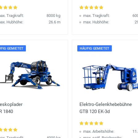
ax. Tragkraft:
8000 kg
max. Tragkraft:
60
ax. Hubhöhe:
26.6 m
max. Hubhöhe:
2
FIG GEMIETET
HÄUFIG GEMIETET
leskoplader
Elektro-Gelenkhebebühne
R 1840
GTB 120 EK-3d
max. Arbeitshöhe:
11
ax. Tragkraft:
4000 kg
max. seitl. Reichweite: