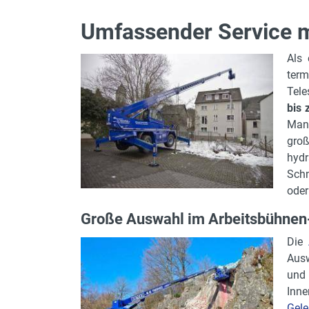
Umfassender Service m
Als 
term
Tele
bis 
Man
gro
hydr
Schn
oder
Große Auswahl im Arbeitsbühnen
Die
Aus
und 
Inne
Gele