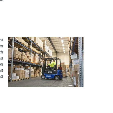
ht
en
ch
au
en
it
nd