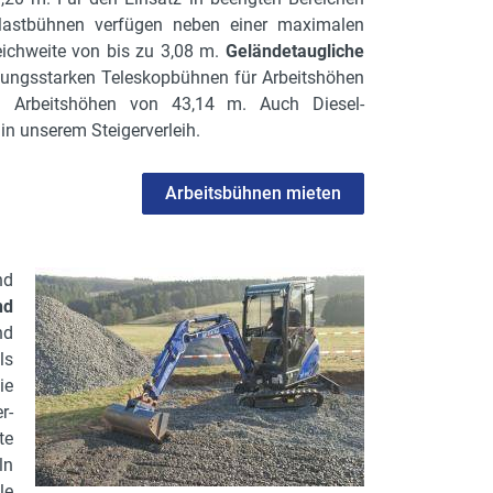
astbühnen verfügen neben einer maximalen
eichweite von bis zu 3,08 m.
Geländetaugliche
stungsstarken Teleskopbühnen für Arbeitshöhen
n Arbeitshöhen von 43,14 m. Auch Diesel-
n unserem Steigerverleih.
Arbeitsbühnen mieten
nd
nd
nd
ls
ie
r-
te
ln
le