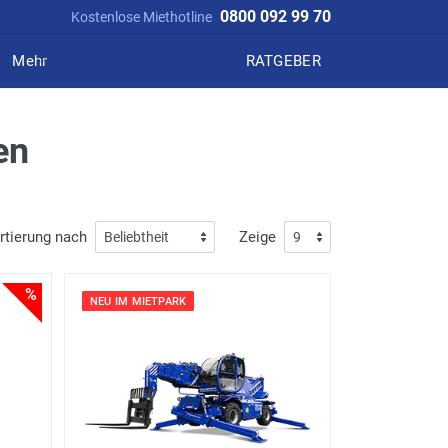
0800 092 99 70
Kostenlose Miethotline
Mehr
RATGEBER
en
rtierung nach
Zeige
%
NEU IM MIETPARK