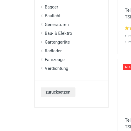
Bagger
Te
Baulicht
TS
Generatoren
Bau- & Elektro
m
Gartengeräte
m
Radlader
Fahrzeuge
NEU
Verdichtung
zurücksetzen
Tel
TS