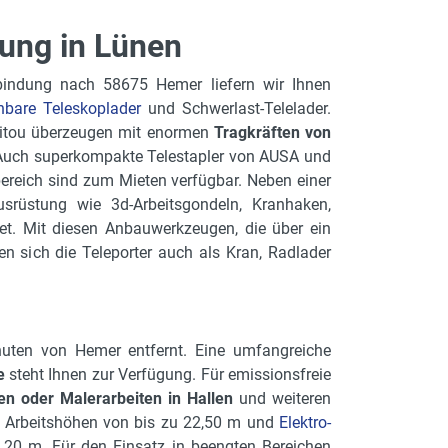
ung in Lünen
nbindung nach 58675 Hemer liefern wir Ihnen
hbare Teleskoplader
und Schwerlast-Telelader.
nitou überzeugen mit enormen
Tragkräften von
 Auch superkompakte Telestapler von AUSA und
ereich sind zum Mieten verfügbar. Neben einer
rüstung wie 3d-Arbeitsgondeln, Kranhaken,
et. Mit diesen Anbauwerkzeugen, die über ein
n sich die Teleporter auch als Kran, Radlader
uten von Hemer entfernt. Eine umfangreiche
e
steht Ihnen zur Verfügung. Für emissionsfreie
n oder Malerarbeiten in Hallen
und weiteren
n Arbeitshöhen von bis zu 22,50 m und
Elektro-
20 m. Für den Einsatz in beengten Bereichen