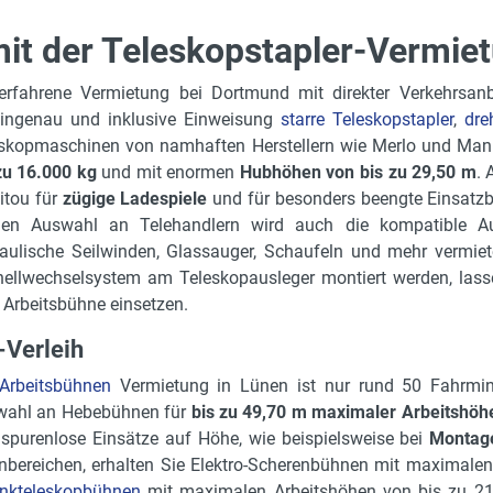
it der Teleskopstapler-Vermiet
erfahrene Vermietung bei Dortmund mit direkter Verkehrsa
ingenau und inklusive Einweisung
starre Teleskopstapler
,
dre
skopmaschinen von namhaften Herstellern wie Merlo und Ma
zu 16.000 kg
und mit enormen
Hubhöhen von bis zu 29,50 m
.
itou für
zügige Ladespiele
und für besonders beengte Einsatzb
ßen Auswahl an Telehandlern wird auch die kompatible Aus
aulische Seilwinden, Glassauger, Schaufeln und mehr vermiet
ellwechselsystem am Teleskopausleger montiert werden, lasse
 Arbeitsbühne einsetzen.
-Verleih
Arbeitsbühnen
Vermietung in Lünen ist nur rund 50 Fahrmin
wahl an Hebebühnen für
bis zu 49,70 m maximaler Arbeitshöh
spurenlose Einsätze auf Höhe, wie beispielsweise bei
Montage
nbereichen, erhalten Sie Elektro-Scherenbühnen mit maximale
nkteleskopbühnen
mit maximalen Arbeitshöhen von bis zu 21,