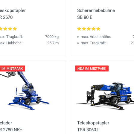
leskopstapler
Scherenhebebühne
R 2670
SB 80 E
ax. Tragkraft:
7000 kg
max. Arbeitshöhe:
ax. Hubhöhe:
25.7 m
max. Tragkraft:
2
 IM MIETPARK
NEU IM MIETPARK
elader
Teleskopstapler
R 2780 NK+
TSR 3060 II