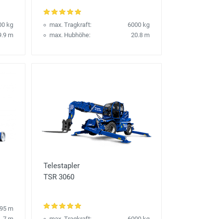
00 kg
max. Tragkraft:
6000 kg
9.9 m
max. Hubhöhe:
20.8 m
Telestapler
TSR 3060
.95 m
7 m
max. Tragkraft:
6000 kg