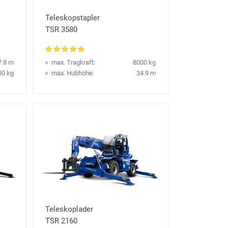
Teleskopstapler
TSR 3580
7.8 m
max. Tragkraft:
8000 kg
30 kg
max. Hubhöhe:
34.9 m
Teleskoplader
TSR 2160