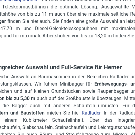
d Teleskopmastbühnen die optimale Lösung. Ausgewählte M
itshöhe von bis zu 11 m auch über eine maximale seitliche R
ger
finden Sie hier auch. Sie finden eine große Auswahl an lei
 47,70 m und Diesel-Gelenkteleskopbühnen mit maximale
und für maximale Arbeitshöhen von bis zu 18,20 m finden Sie i
reicher Auswahl und Full-Service für Hemer
reiche Auswahl an Baumaschinen in den Bereichen Radlader u
eistungsklassen. Wir führen Minibagger für
Erdbewegungs- u
eichen und auf kleinen Grundstücken sowie Raupenbagger u
on bis zu 5,30 m
auch auf der Großbaustelle überzeugen. Mitte
h die Bagger auch mit anderen Schaufeln umrüsten. Für d
tern und Baustoffen
mieten Sie hier
Radlader
. In der Radlade
inem Kubikmeter Schaufelinhalt. Über das integrier
chaufeln, Siebschaufeln, Steinschaufeln und Leichtgutschaufe
 erhalten Sie auch Räum- und Streufahrzeuge zum Mieten. Al