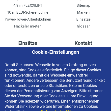
4.9 m FLEXXILIFT
Sitemap
10 m ELDI-Scherenbühne
Marken
Power-Tower-Arbeitsbühnen
Einsätze
Häcksler mieten
Glossar
Einsätze
Kontakt
Cookie-Einstellungen
Höhenzugang für
Kontaktformular
Rechenzentren
Anschrift
Damit Sie unsere Webseite in vollem Umfang nutzen
Drainage verlegen
Impressum
können, sind Cookies erforderlich. Einige dieser Cookies
Fassadenreinigung
Datenschutzerklärung
sind notwendig, damit die Webseite einwandfrei
funktioniert. Andere verbessern die Benutzerfreundlichkeit
Terrasse anlegen
Newsletter-Anmeldung
oder unterstützen unsere Statistiken. Externe Cookies
Ladenbau
dienen der Personalisierung von Anzeigen. Bitte stimmen
Sie der Verwendung aller Cookies zu. Ihre Einwilligung
können Sie jederzeit widerrufen. Einen entsprechenden
Widerrufslink sowie weitere Informationen zu Cookies