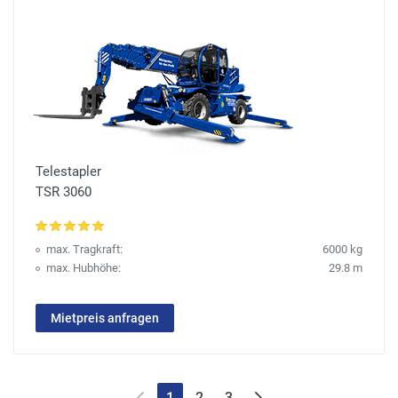
Telestapler
TSR 3060
max. Tragkraft:
6000 kg
max. Hubhöhe:
29.8 m
Mietpreis anfragen
1
2
3