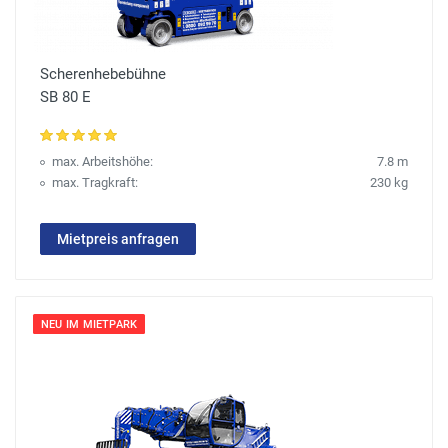
Scherenhebebühne
SB 80 E
max. Arbeitshöhe:
7.8 m
max. Tragkraft:
230 kg
Mietpreis anfragen
NEU IM MIETPARK