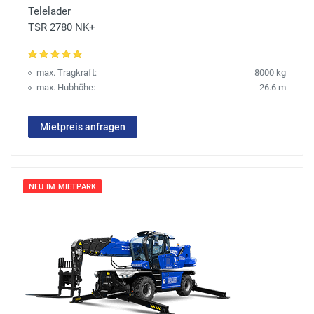
Telelader
TSR 2780 NK+
max. Tragkraft:
8000 kg
max. Hubhöhe:
26.6 m
Mietpreis anfragen
NEU IM MIETPARK