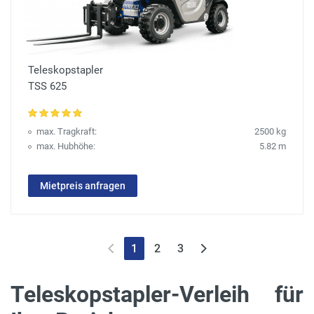
Teleskopstapler
TSS 625
max. Tragkraft:
2500 kg
max. Hubhöhe:
5.82 m
Mietpreis anfragen
1
2
3
Teleskopstapler-Verleih für