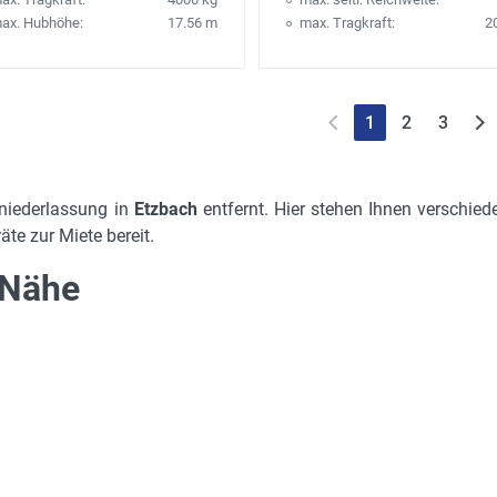
ax. Hubhöhe:
17.56 m
max. Tragkraft:
2
1
2
3
niederlassung in
Etzbach
entfernt. Hier stehen Ihnen verschied
te zur Miete bereit.
 Nähe