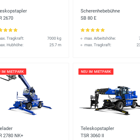
leskopstapler
Scherenhebebühne
R 2670
SB 80 E
ax. Tragkraft:
7000 kg
max. Arbeitshöhe:
ax. Hubhöhe:
25.7 m
max. Tragkraft:
2
 IM MIETPARK
NEU IM MIETPARK
elader
Teleskopstapler
R 2780 NK+
TSR 3060 II