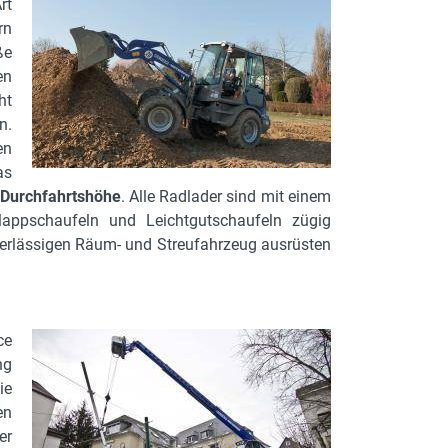
rt
rn
ße
en
ht
n.
en
as
 Durchfahrtshöhe
. Alle Radlader sind mit einem
lappschaufeln und Leichtgutschaufeln zügig
uverlässigen Räum- und Streufahrzeug ausrüsten
ce
ng
ie
en
er