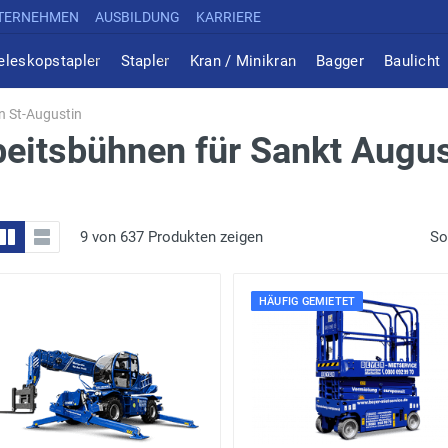
TERNEHMEN
AUSBILDUNG
KARRIERE
eleskopstapler
Stapler
Kran / Minikran
Bagger
Baulicht
n St-Augustin
eitsbühnen für Sankt Augus
9 von 637 Produkten zeigen
So
HÄUFIG GEMIETET