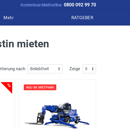
0800 092 99 70
Kostenlose Miethotline
Mehr
RATGEBER
tin mieten
rtierung nach
Zeige
%
NEU IM MIETPARK