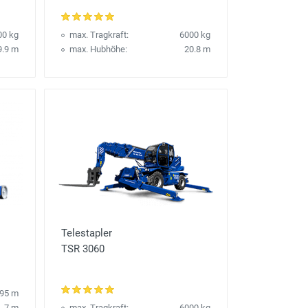
00 kg
max. Tragkraft:
6000 kg
9.9 m
max. Hubhöhe:
20.8 m
Telestapler
TSR 3060
.95 m
7 m
max. Tragkraft:
6000 kg