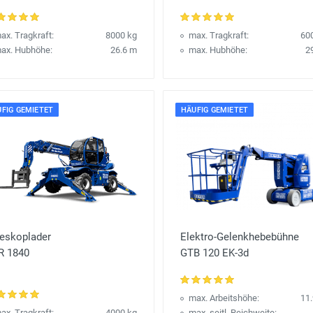
ax. Tragkraft:
8000 kg
max. Tragkraft:
60
ax. Hubhöhe:
26.6 m
max. Hubhöhe:
2
FIG GEMIETET
HÄUFIG GEMIETET
leskoplader
Elektro-Gelenkhebebühne
R 1840
GTB 120 EK-3d
max. Arbeitshöhe:
11
ax. Tragkraft:
4000 kg
max. seitl. Reichweite: