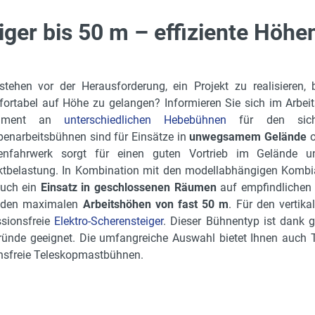
ger bis 50 m – effiziente Höhe
stehen vor der Herausforderung, ein Projekt zu realisieren,
ortabel auf Höhe zu gelangen? Informieren Sie sich im Arbeits
timent an
unterschiedlichen Hebebühnen
für den siche
enarbeitsbühnen sind für Einsätze in
unwegsamem Gelände
o
tenfahrwerk sorgt für einen guten Vortrieb im Gelände un
tbelastung. In Kombination mit den modellabhängigen Kombia
auch ein
Einsatz in geschlossenen Räumen
auf empfindlichen B
 den maximalen
Arbeitshöhen von fast 50 m
. Für den vertik
sionsfreie
Elektro-Scherensteiger
. Dieser Bühnentyp ist dank 
ründe geeignet. Die umfangreiche Auswahl bietet Ihnen auch T
nsfreie Teleskopmastbühnen.