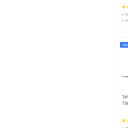
m
m
HÄU
Te
TS
m