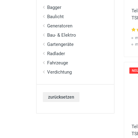
Bagger
Te
Baulicht
TS
Generatoren
Bau- & Elektro
m
Gartengeräte
m
Radlader
Fahrzeuge
NEU
Verdichtung
zurücksetzen
Tel
TS