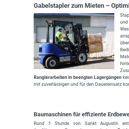
Gabelstapler zum Mieten – Optimi
Stap
und 
West
ansp
über
Bedi
Mat
hin
Zusa
Rangierarbeiten in beengten Lagergängen
kei
mit zuverlässigen und für den Dauereinsatz konz
Baumaschinen für effiziente Erdbew
Rund 1 Stunde von Sankt Augustin entfe