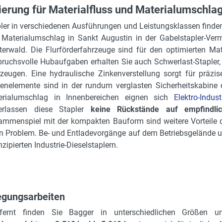
erung für Materialfluss und Materialumschla
ler in verschiedenen Ausführungen und Leistungsklassen finden
Materialumschlag in Sankt Augustin in der Gabelstapler-Ver
erwald. Die Flurförderfahrzeuge sind für den optimierten Ma
ruchsvolle Hubaufgaben erhalten Sie auch Schwerlast-Stapler,
zeugen. Eine hydraulische Zinkenverstellung sorgt für präzis
enelemente sind in der rundum verglasten Sicherheitskabine
erialumschlag in Innenbereichen eignen sich
Elektro-Indust
terlassen diese Stapler
keine Rückstände auf empfindli
mmenspiel mit der kompakten Bauform sind weitere Vorteile d
n Problem. Be- und Entladevorgänge auf dem Betriebsgelände 
ipierten Industrie-Dieselstaplern.
egungsarbeiten
rnt finden Sie Bagger in unterschiedlichen Größen u