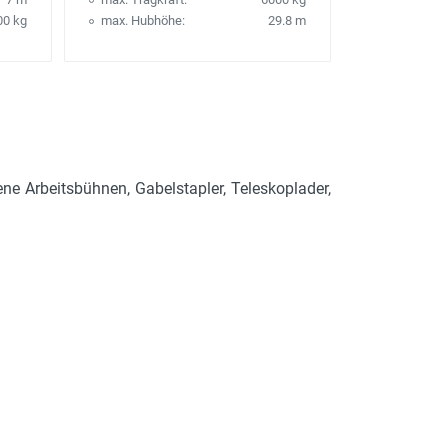
00 kg
max. Hubhöhe:
29.8 m
ene Arbeitsbühnen, Gabelstapler, Teleskoplader,