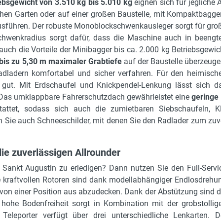
ebsgewicht von 3.510 kg bis 5.010 kg
eignen sich für jegliche A
hen Garten oder auf einer großen Baustelle, mit Kompaktbagge
ausführen. Der robuste Monoblockschwenkausleger sorgt für gro
chwenkradius sorgt dafür, dass die Maschine auch in beengt
uch die Vorteile der Minibagger bis ca. 2.000 kg Betriebsgewic
bis zu 5,30 m maximaler Grabtiefe
auf der Baustelle überzeuge
dladern komfortabel und sicher verfahren. Für den heimisch
 gut. Mit Erdschaufel und Knickpendel-Lenkung lässt sich d
. Das umklappbare Fahrerschutzdach gewährleistet eine
geringe
tattet, sodass sich auch die zumietbaren Siebschaufeln, K
en Sie auch Schneeschilder, mit denen Sie den Radlader zum z
die zuverlässigen Allrounder
Sankt Augustin zu erledigen? Dann nutzen Sie den Full-Servi
e kraftvollen Rotoren sind dank modellabhängiger Endlosdrehu
von einer Position aus abzudecken. Dank der Abstützung sind d
 hohe Bodenfreiheit sorgt in Kombination mit der grobstollig
 Teleporter verfügt über drei unterschiedliche Lenkarten. D