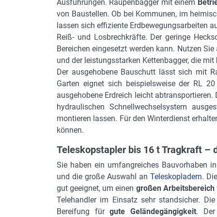
Ausführungen. Raupenbagger mit einem
Betri
von Baustellen. Ob bei Kommunen, im heimisc
lassen sich effiziente Erdbewegungsarbeiten 
Reiß- und Losbrechkräfte. Der geringe Hecks
Bereichen eingesetzt werden kann. Nutzen Sie a
und der leistungsstarken Kettenbagger, die mit
Der ausgehobene Bauschutt lässt sich mit Ra
Garten eignet sich beispielsweise der RL 20
ausgehobene Erdreich leicht abtransportieren
hydraulischen Schnellwechselsystem ausges
montieren lassen. Für den Winterdienst erhalt
können.
Teleskopstapler bis 16 t Tragkraft – 
Sie haben ein umfangreiches Bauvorhaben in 
und die große Auswahl an
Teleskopladern
. Di
gut geeignet, um einen
großen Arbeitsbereich
Telehandler im Einsatz sehr standsicher. Die
Bereifung für
gute Geländegängigkeit
. Der