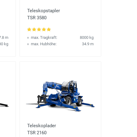
Teleskopstapler
TSR 3580
7.8 m
max. Tragkraft:
8000 kg
30 kg
max. Hubhöhe:
34.9 m
Teleskoplader
TSR 2160