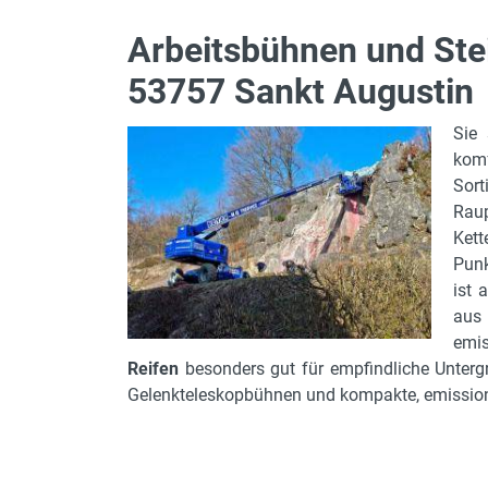
Arbeitsbühnen und Stei
53757 Sankt Augustin
Sie 
komf
Sor
Raup
Ket
Punk
ist 
aus
emis
Reifen
besonders gut für empfindliche Unterg
Gelenkteleskopbühnen und kompakte, emissio