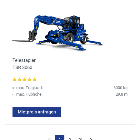
Telestapler
TSR 3060
max. Tragkraft:
6000 kg
max. Hubhöhe:
29.8 m
Mietpreis anfragen
1
2
3