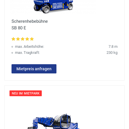
Scherenhebebühne
SB 80 E
max. Arbeitshöhe:
7.8 m
max. Tragkraft:
230 kg
Mietpreis anfragen
NEU IM MIETPARK