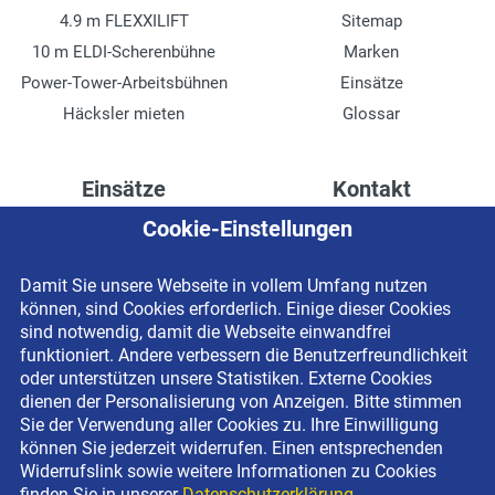
4.9 m FLEXXILIFT
Sitemap
10 m ELDI-Scherenbühne
Marken
Power-Tower-Arbeitsbühnen
Einsätze
Häcksler mieten
Glossar
Einsätze
Kontakt
Cookie-Einstellungen
Höhenzugang für
Kontaktformular
Rechenzentren
Anschrift
Damit Sie unsere Webseite in vollem Umfang nutzen
Drainage verlegen
Impressum
können, sind Cookies erforderlich. Einige dieser Cookies
Fassadenreinigung
Datenschutzerklärung
sind notwendig, damit die Webseite einwandfrei
funktioniert. Andere verbessern die Benutzerfreundlichkeit
Terrasse anlegen
Newsletter-Anmeldung
oder unterstützen unsere Statistiken. Externe Cookies
Ladenbau
dienen der Personalisierung von Anzeigen. Bitte stimmen
Sie der Verwendung aller Cookies zu. Ihre Einwilligung
können Sie jederzeit widerrufen. Einen entsprechenden
Widerrufslink sowie weitere Informationen zu Cookies
finden Sie in unserer
Datenschutzerklärung.