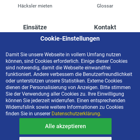
Häcksler mieten
Glossar
Einsätze
Kontakt
Cookie-Einstellungen
Höhenzugang für
Kontaktformular
Rechenzentren
Anschrift
Damit Sie unsere Webseite in vollem Umfang nutzen
Drainage verlegen
Impressum
können, sind Cookies erforderlich. Einige dieser Cookies
Fassadenreinigung
Datenschutzerklärung
sind notwendig, damit die Webseite einwandfrei
funktioniert. Andere verbessern die Benutzerfreundlichkeit
Terrasse anlegen
Newsletter-Anmeldung
oder unterstützen unsere Statistiken. Externe Cookies
Ladenbau
dienen der Personalisierung von Anzeigen. Bitte stimmen
Sie der Verwendung aller Cookies zu. Ihre Einwilligung
können Sie jederzeit widerrufen. Einen entsprechenden
Widerrufslink sowie weitere Informationen zu Cookies
finden Sie in unserer
Datenschutzerklärung.
Alle akzeptieren
Copyright © 2026 BEYER-Mietservice KG All rights reserved |
Kostenlose Miethotline 0800 092 99 70