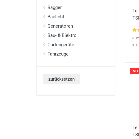
Bagger
Te
Baulicht
TS
Generatoren
Bau- & Elektro
m
Gartengeräte
m
Fahrzeuge
NEU
zurücksetzen
Tel
TS