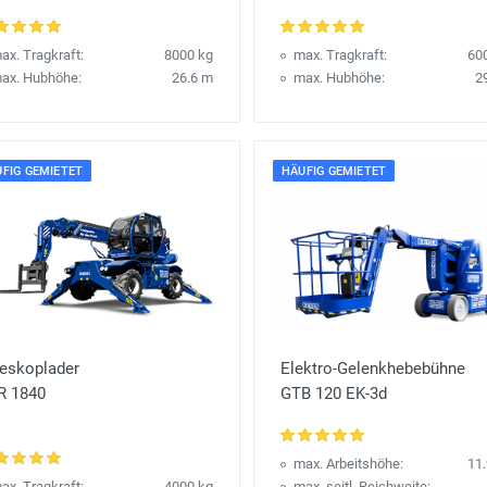
ax. Tragkraft:
8000 kg
max. Tragkraft:
60
ax. Hubhöhe:
26.6 m
max. Hubhöhe:
2
FIG GEMIETET
HÄUFIG GEMIETET
leskoplader
Elektro-Gelenkhebebühne
R 1840
GTB 120 EK-3d
max. Arbeitshöhe:
11
ax. Tragkraft:
4000 kg
max. seitl. Reichweite: