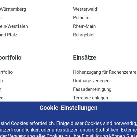
-Württemberg
Westerwald
n
Pulheim
ein-Westfalen
Rhein-Main
and-Pfalz
Ruhrgebiet
ortfolio
Einsätze
rtfolio
Höhenzugang für Rechenzentre
ap
Drainage verlegen
n
Fassadenreinigung
ze
Terrasse anlegen
r
Ladenbau
Cookie-Einstellungen
ind Cookies erforderlich. Einige dieser Cookies sind notwendig,
tzerfreundlichkeit oder unterstützen unsere Statistiken. Extern
erved | Kostenlose Miethotline 0800 092 99 70
der Verwendung aller Cookies zu. Ihre Einwilligung können Sie j