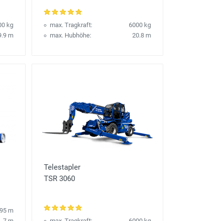
00 kg
max. Tragkraft:
6000 kg
9.9 m
max. Hubhöhe:
20.8 m
Telestapler
TSR 3060
.95 m
7 m
max. Tragkraft:
6000 kg