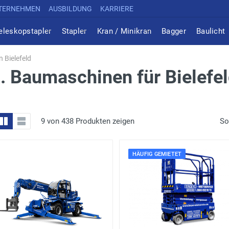
TERNEHMEN
AUSBILDUNG
KARRIERE
eleskopstapler
Stapler
Kran / Minikran
Bagger
Baulicht
 Bielefeld
a. Baumaschinen für Bielefe
9 von 438 Produkten zeigen
So
HÄUFIG GEMIETET