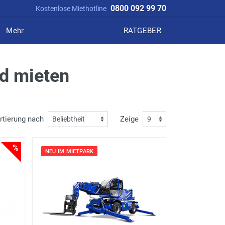
0800 092 99 70
Kostenlose Miethotline
Mehr
RATGEBER
ld mieten
rtierung nach
Zeige
%
NEU IM MIETPARK