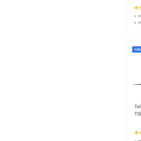
m
m
HÄU
Te
TS
m