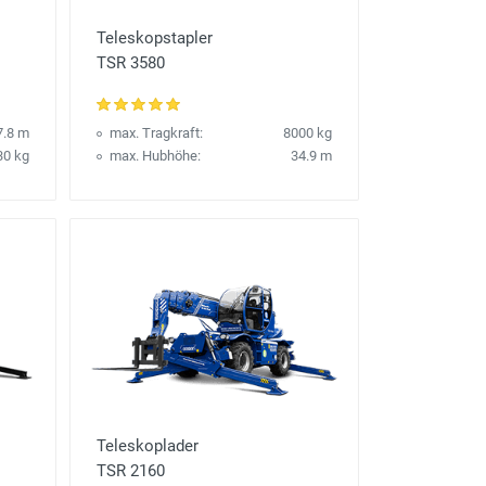
Teleskopstapler
TSR 3580
7.8 m
max. Tragkraft:
8000 kg
30 kg
max. Hubhöhe:
34.9 m
Teleskoplader
TSR 2160