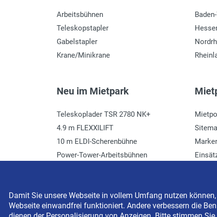
Arbeitsbühnen
Baden
Teleskopstapler
Hesse
Gabelstapler
Nordrh
Krane/Minikrane
Rheinl
Neu im Mietpark
Mietp
Teleskoplader TSR 2780 NK+
Mietpo
4.9 m FLEXXILIFT
Sitem
10 m ELDI-Scherenbühne
Marke
Power-Tower-Arbeitsbühnen
Einsät
Häcksler mieten
Glossa
Damit Sie unsere Webseite in vollem Umfang nutzen können, s
Webseite einwandfrei funktioniert. Andere verbessern die Benu
Copyright © 2026 BEYER-Mietservice KG All rights res
dienen der Personalisierung von Anzeigen. Bitte stimmen Sie 