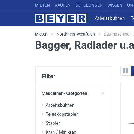
MIETEN
KAUFEN
SCHULUNGEN
WISSEN
UN
Arbeitsbühnen
T
Mieten
Nordrhein-Westfalen
Baumaschinen in
Bagger, Radlader u.
Filter
Maschinen-Kategorien
Arbeitsbühnen
Teleskopstapler
Stapler
Kran / Minikran