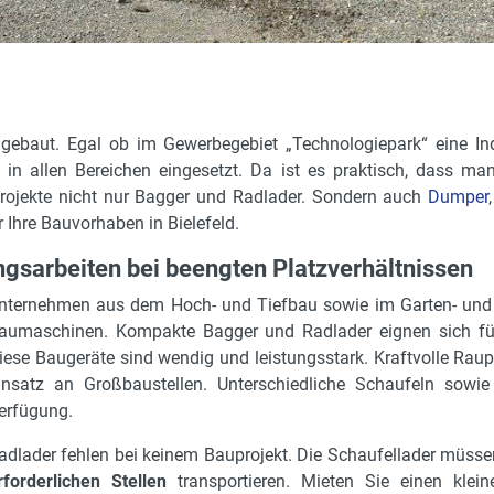
l gebaut. Egal ob im Gewerbegebiet „Technologiepark“ eine In
in allen Bereichen eingesetzt. Da ist es praktisch, dass ma
 Projekte nicht nur Bagger und Radlader. Sondern auch
Dumper
 Ihre Bauvorhaben in Bielefeld.
sarbeiten bei beengten Platzverhältnissen
nternehmen aus dem Hoch- und Tiefbau sowie im Garten- und
aumaschinen. Kompakte Bagger und Radlader eignen sich fü
iese Baugeräte sind wendig und leistungsstark. Kraftvolle Rau
insatz an Großbaustellen. Unterschiedliche Schaufeln sowi
erfügung.
adlader fehlen bei keinem Bauprojekt. Die Schaufellader müssen
rforderlichen Stellen
transportieren. Mieten Sie einen klei