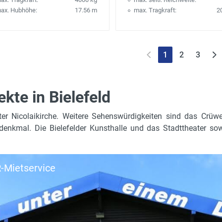
ax. Hubhöhe:
17.56 m
max. Tragkraft:
2
1
2
3
ekte in Bielefeld
tädter Nicolaikirche. Weitere Sehenswürdigkeiten sind das Crü
denkmal. Die Bielefelder Kunsthalle und das Stadttheater s
-Mietservice