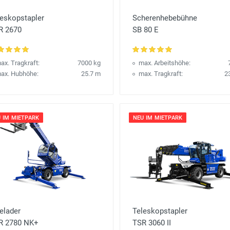
leskopstapler
Scherenhebebühne
R 2670
SB 80 E
ax. Tragkraft:
7000 kg
max. Arbeitshöhe:
ax. Hubhöhe:
25.7 m
max. Tragkraft:
2
 IM MIETPARK
NEU IM MIETPARK
elader
Teleskopstapler
R 2780 NK+
TSR 3060 II