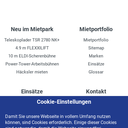
Neu im Mietpark
Mietportfolio
Teleskoplader TSR 2780 NK+
Mietportfolio
4.9 m FLEXXILIFT
Sitemap
10 m ELDI-Scherenbühne
Marken
Power-Tower-Arbeitsbühnen
Einsätze
Häcksler mieten
Glossar
Einsätze
Kontakt
Cookie-Einstellungen
Höhenzugang für
Kontaktformular
Rechenzentren
Anschrift
Damit Sie unsere Webseite in vollem Umfang nutzen
Drainage verlegen
Impressum
können, sind Cookies erforderlich. Einige dieser Cookies
Fassadenreinigung
Datenschutzerklärung