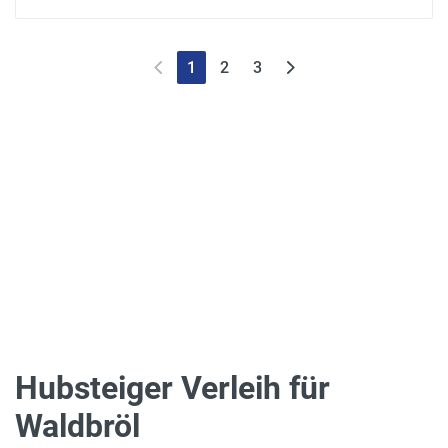
1
2
3
Hubsteiger Verleih für
Waldbröl