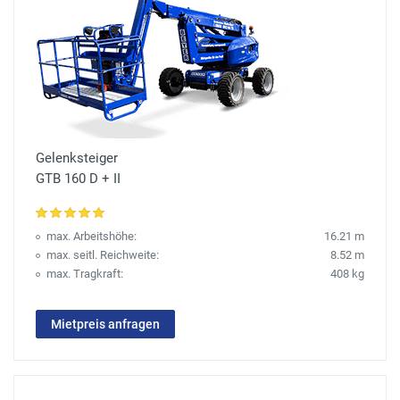
Gelenksteiger
GTB 160 D + II
max. Arbeitshöhe:
16.21 m
max. seitl. Reichweite:
8.52 m
max. Tragkraft:
408 kg
Mietpreis anfragen