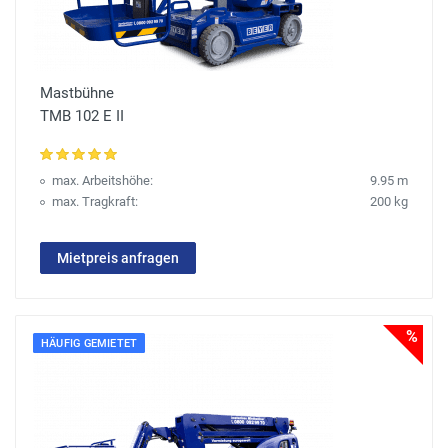
Mastbühne
TMB 102 E II
max. Arbeitshöhe:
9.95 m
max. Tragkraft:
200 kg
Mietpreis anfragen
%
HÄUFIG GEMIETET