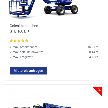
Gelenkhebebühne
GTB 160 D +
max. Arbeitshöhe:
16.21 m
max. seitl. Reichweite:
8.44 m
max. Tragkraft:
400 kg
Mietpreis anfragen
%