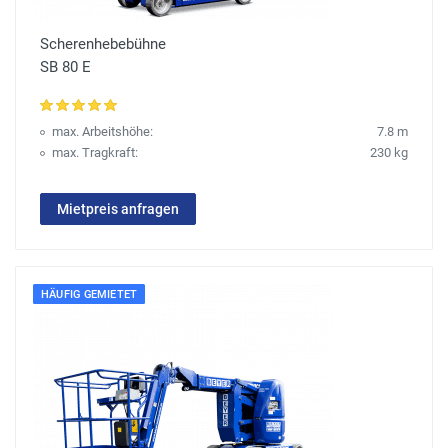
Scherenhebebühne
SB 80 E
max. Arbeitshöhe:
7.8 m
max. Tragkraft:
230 kg
Mietpreis anfragen
HÄUFIG GEMIETET