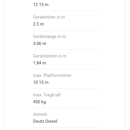
12.15 m
Gerätehöhe in m
2.5 m
Gerätelänge in m
3.06 m
Gerätebreite in m
1.84 m
max. Plattformhöhe
10.15 m
max. Tragkraft
450 kg
Antrieb
Deutz Diesel