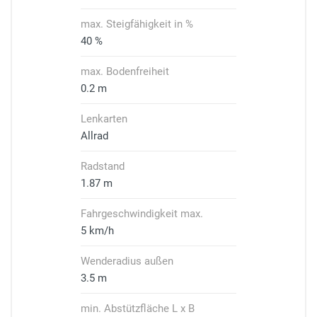
max. Steigfähigkeit in %
40 %
max. Bodenfreiheit
0.2 m
Lenkarten
Allrad
Radstand
1.87 m
Fahrgeschwindigkeit max.
5 km/h
Wenderadius außen
3.5 m
min. Abstützfläche L x B