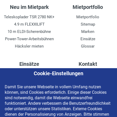
Neu im Mietpark
Mietportfolio
Teleskoplader TSR 2780 NK+
Mietportfolio
4.9 m FLEXXILIFT
Sitemap
10 m ELDI-Scherenbühne
Marken
Power-Tower-Arbeitsbühnen
Einsätze
Häcksler mieten
Glossar
Einsätze
Kontakt
Cookie-Einstellungen
Höhenzugang für
Kontaktformular
Rechenzentren
Anschrift
Damit Sie unsere Webseite in vollem Umfang nutzen
Drainage verlegen
Impressum
können, sind Cookies erforderlich. Einige dieser Cookies
Fassadenreinigung
Datenschutzerklärung
sind notwendig, damit die Webseite einwandfrei
funktioniert. Andere verbessern die Benutzerfreundlichkeit
Terrasse anlegen
Newsletter-Anmeldung
oder unterstützen unsere Statistiken. Externe Cookies
Ladenbau
dienen der Personalisierung von Anzeigen. Bitte stimmen