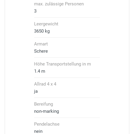
max. zulässige Personen
3
Leergewicht
3650 kg
Armart
Schere
Höhe Transportstellung in m
1.4 m
Allrad 4 x 4
ja
Bereifung
non-marking
Pendelachse
nein