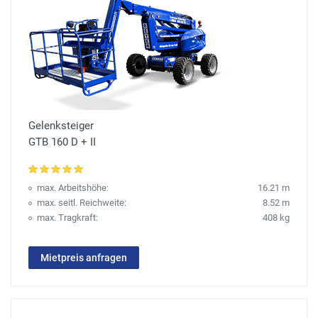
Gelenksteiger
GTB 160 D + II
max. Arbeitshöhe:
16.21 m
max. seitl. Reichweite:
8.52 m
max. Tragkraft:
408 kg
Mietpreis anfragen