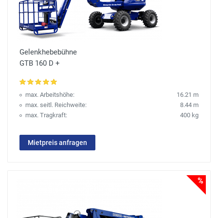
Gelenkhebebühne
GTB 160 D +
max. Arbeitshöhe:
16.21 m
max. seitl. Reichweite:
8.44 m
max. Tragkraft:
400 kg
Mietpreis anfragen
%