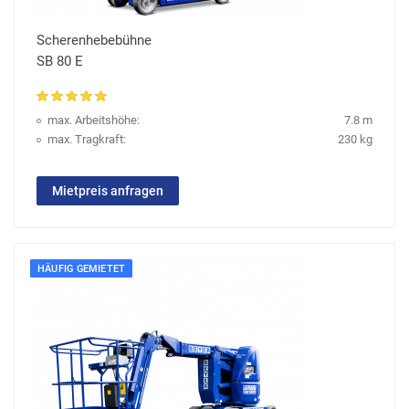
Scherenhebebühne
SB 80 E
max. Arbeitshöhe:
7.8 m
max. Tragkraft:
230 kg
Mietpreis anfragen
HÄUFIG GEMIETET