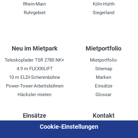
Rhein-Main
Köln-Hürth
Ruhrgebiet
Siegerland
Neu im Mietpark
Mietportfolio
Teleskoplader TSR 2780 NK+
Mietportfolio
4.9 m FLEXXILIFT
Sitemap
10 m ELDI-Scherenbühne
Marken
Power-Tower-Arbeitsbühnen
Einsätze
Häcksler mieten
Glossar
Einsätze
Kontakt
Cookie-Einstellungen
Höhenzugang für
Kontaktformular
Rechenzentren
Anschrift