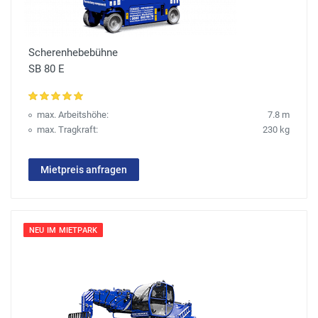
Scherenhebebühne
SB 80 E
max. Arbeitshöhe:
7.8 m
max. Tragkraft:
230 kg
Mietpreis anfragen
NEU IM MIETPARK