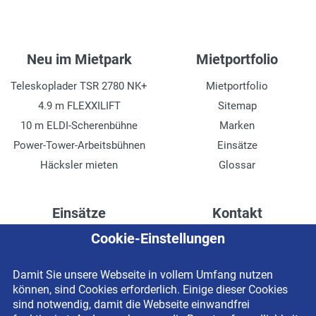
Neu im Mietpark
Mietportfolio
Teleskoplader TSR 2780 NK+
Mietportfolio
4.9 m FLEXXILIFT
Sitemap
10 m ELDI-Scherenbühne
Marken
Power-Tower-Arbeitsbühnen
Einsätze
Häcksler mieten
Glossar
Einsätze
Kontakt
Cookie-Einstellungen
Höhenzugang für
Kontaktformular
Rechenzentren
Anschrift
Damit Sie unsere Webseite in vollem Umfang nutzen
Drainage verlegen
Impressum
können, sind Cookies erforderlich. Einige dieser Cookies
Fassadenreinigung
Datenschutzerklärung
sind notwendig, damit die Webseite einwandfrei