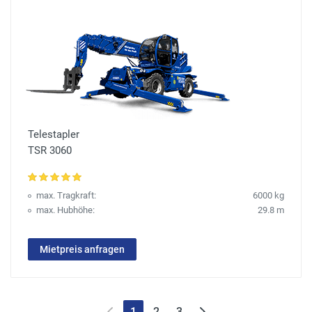
Telestapler
TSR 3060
max. Tragkraft:
6000 kg
max. Hubhöhe:
29.8 m
Mietpreis anfragen
1
2
3