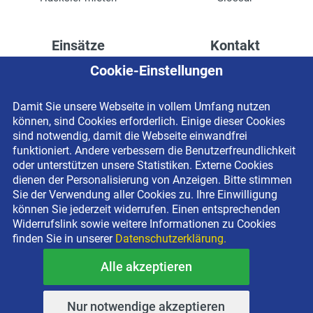
Einsätze
Kontakt
Cookie-Einstellungen
Höhenzugang für
Kontaktformular
Rechenzentren
Anschrift
Damit Sie unsere Webseite in vollem Umfang nutzen
Drainage verlegen
Impressum
können, sind Cookies erforderlich. Einige dieser Cookies
Fassadenreinigung
Datenschutzerklärung
sind notwendig, damit die Webseite einwandfrei
funktioniert. Andere verbessern die Benutzerfreundlichkeit
Terrasse anlegen
Newsletter-Anmeldung
oder unterstützen unsere Statistiken. Externe Cookies
Ladenbau
dienen der Personalisierung von Anzeigen. Bitte stimmen
Sie der Verwendung aller Cookies zu. Ihre Einwilligung
können Sie jederzeit widerrufen. Einen entsprechenden
Widerrufslink sowie weitere Informationen zu Cookies
finden Sie in unserer
Datenschutzerklärung.
Alle akzeptieren
Copyright © 2026 BEYER-Mietservice KG All rights reserved |
Kostenlose Miethotline 0800 092 99 70
Nur notwendige akzeptieren