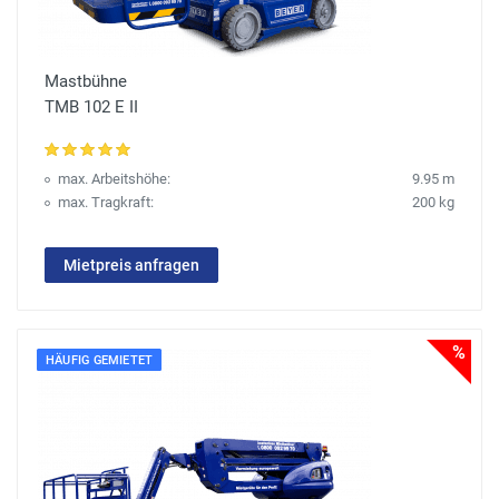
Mastbühne
TMB 102 E II
max. Arbeitshöhe:
9.95 m
max. Tragkraft:
200 kg
Mietpreis anfragen
%
HÄUFIG GEMIETET