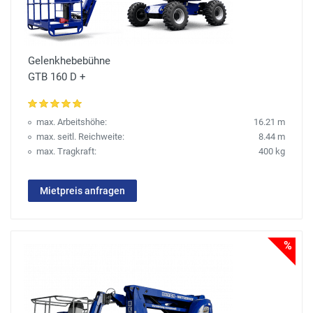
Gelenkhebebühne
GTB 160 D +
max. Arbeitshöhe:
16.21 m
max. seitl. Reichweite:
8.44 m
max. Tragkraft:
400 kg
Mietpreis anfragen
%