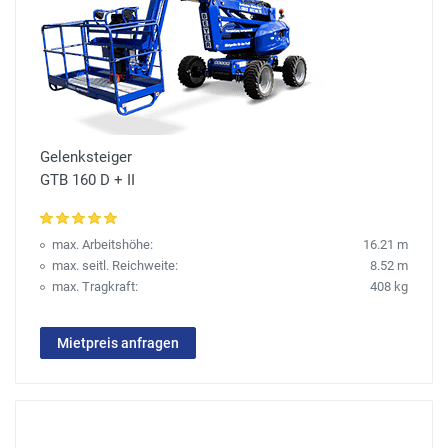
Gelenksteiger
GTB 160 D + II
max. Arbeitshöhe:
16.21 m
max. seitl. Reichweite:
8.52 m
max. Tragkraft:
408 kg
Mietpreis anfragen