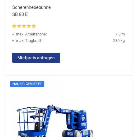
Scherenhebebühne
SB 80 E
max. Arbeitshöhe:
7.8 m
max. Tragkraft:
230 kg
Mietpreis anfragen
HÄUFIG GEMIETET