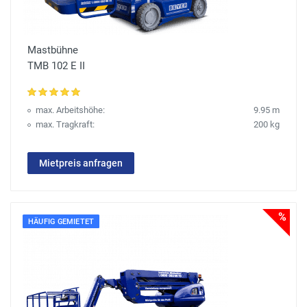
Mastbühne
TMB 102 E II
max. Arbeitshöhe:
9.95 m
max. Tragkraft:
200 kg
Mietpreis anfragen
%
HÄUFIG GEMIETET