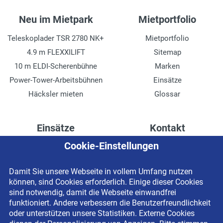
Neu im Mietpark
Mietportfolio
Teleskoplader TSR 2780 NK+
Mietportfolio
4.9 m FLEXXILIFT
Sitemap
10 m ELDI-Scherenbühne
Marken
Power-Tower-Arbeitsbühnen
Einsätze
Häcksler mieten
Glossar
Einsätze
Kontakt
Cookie-Einstellungen
Höhenzugang für
Kontaktformular
Rechenzentren
Anschrift
Damit Sie unsere Webseite in vollem Umfang nutzen
Drainage verlegen
Impressum
können, sind Cookies erforderlich. Einige dieser Cookies
Fassadenreinigung
Datenschutzerklärung
sind notwendig, damit die Webseite einwandfrei
funktioniert. Andere verbessern die Benutzerfreundlichkeit
Terrasse anlegen
Newsletter-Anmeldung
oder unterstützen unsere Statistiken. Externe Cookies
Ladenbau