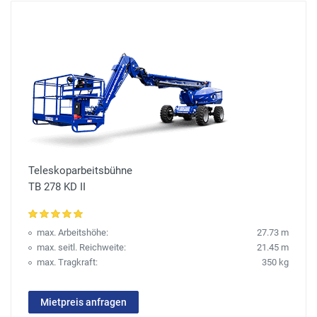
Teleskoparbeitsbühne
TB 278 KD II
max. Arbeitshöhe:
27.73 m
max. seitl. Reichweite:
21.45 m
max. Tragkraft:
350 kg
Mietpreis anfragen