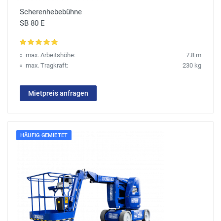
Scherenhebebühne
SB 80 E
max. Arbeitshöhe:
7.8 m
max. Tragkraft:
230 kg
Mietpreis anfragen
HÄUFIG GEMIETET