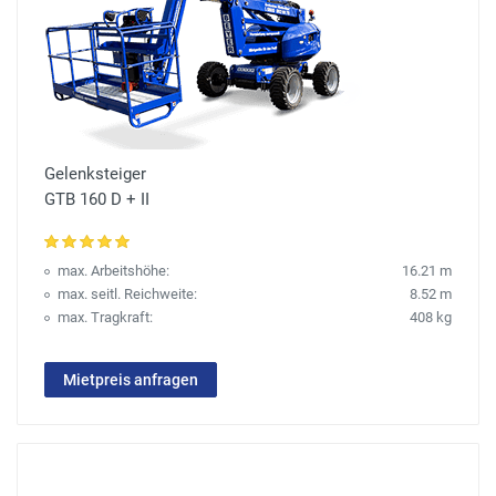
Gelenksteiger
GTB 160 D + II
max. Arbeitshöhe:
16.21 m
max. seitl. Reichweite:
8.52 m
max. Tragkraft:
408 kg
Mietpreis anfragen