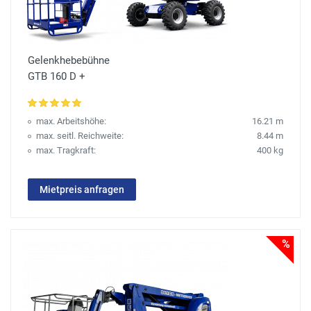
Gelenkhebebühne
GTB 160 D +
max. Arbeitshöhe:
16.21 m
max. seitl. Reichweite:
8.44 m
max. Tragkraft:
400 kg
Mietpreis anfragen
%