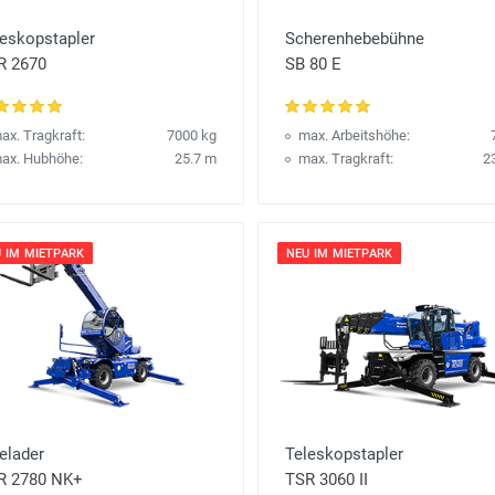
leskopstapler
Scherenhebebühne
R 2670
SB 80 E
ax. Tragkraft:
7000 kg
max. Arbeitshöhe:
ax. Hubhöhe:
25.7 m
max. Tragkraft:
2
 IM MIETPARK
NEU IM MIETPARK
elader
Teleskopstapler
R 2780 NK+
TSR 3060 II