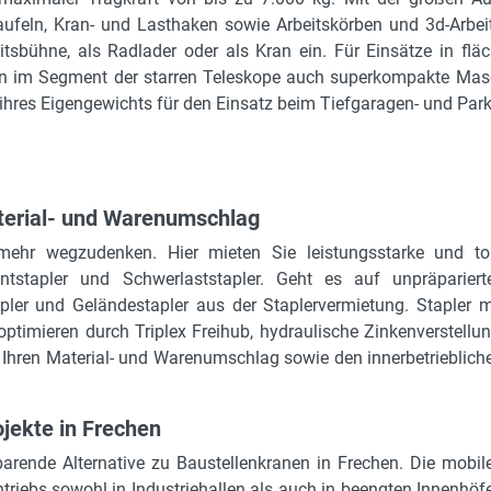
ufeln, Kran- und Lasthaken sowie Arbeitskörben und 3d-Arbei
itsbühne, als Radlader oder als Kran ein. Für Einsätze in flä
n im Segment der starren Teleskope auch superkompakte Maschi
ihres Eigengewichts für den Einsatz beim Tiefgaragen- und Par
aterial- und Warenumschlag
 mehr wegzudenken. Hier mieten Sie leistungsstarke und to
Frontstapler und Schwerlaststapler. Geht es auf unpräpariert
apler und Geländestapler aus der Staplervermietung. Stapler m
timieren durch Triplex Freihub, hydraulische Zinkenverstellun
 Ihren Material- und Warenumschlag sowie den innerbetrieblich
jekte in Frechen
parende Alternative zu Baustellenkranen in Frechen. Die mobil
iebs sowohl in Industriehallen als auch in beengten Innenhöfe