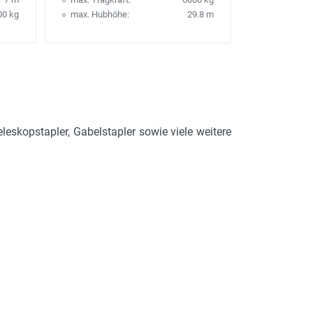
00 kg
max. Hubhöhe:
29.8 m
eleskopstapler, Gabelstapler sowie viele weitere