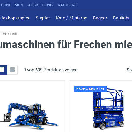
TERNEHMEN
AUSBILDUNG
KARRIERE
eleskopstapler
Stapler
Kran / Minikran
Bagger
Baulicht
n Frechen
umaschinen für Frechen mie
9 von 639 Produkten zeigen
So
HÄUFIG GEMIETET