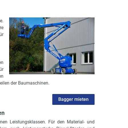
e.
re
ür
en
ür
en
eilen der Baumaschinen.
Bagger mieten
en
enen Leistungsklassen. Für den Material- und