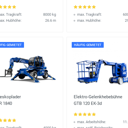
ax. Tragkraft:
8000 kg
max. Tragkraft:
60
ax. Hubhöhe:
26.6 m
max. Hubhöhe:
2
FIG GEMIETET
HÄUFIG GEMIETET
leskoplader
Elektro-Gelenkhebebühne
R 1840
GTB 120 EK-3d
max. Arbeitshöhe:
11
ax. Tragkraft:
4000 kg
max. seitl. Reichweite: