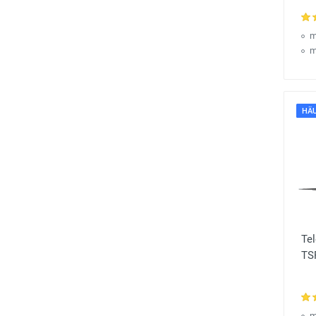
m
m
HÄU
Te
TS
m