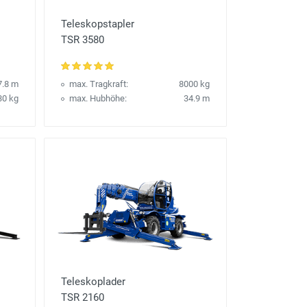
Teleskopstapler
TSR 3580
7.8 m
max. Tragkraft:
8000 kg
30 kg
max. Hubhöhe:
34.9 m
Teleskoplader
TSR 2160