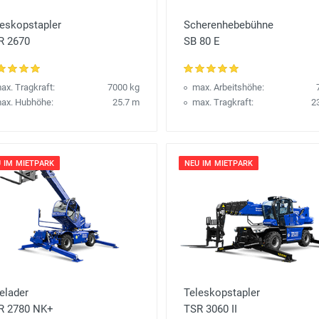
leskopstapler
Scherenhebebühne
R 2670
SB 80 E
ax. Tragkraft:
7000 kg
max. Arbeitshöhe:
ax. Hubhöhe:
25.7 m
max. Tragkraft:
2
 IM MIETPARK
NEU IM MIETPARK
elader
Teleskopstapler
R 2780 NK+
TSR 3060 II