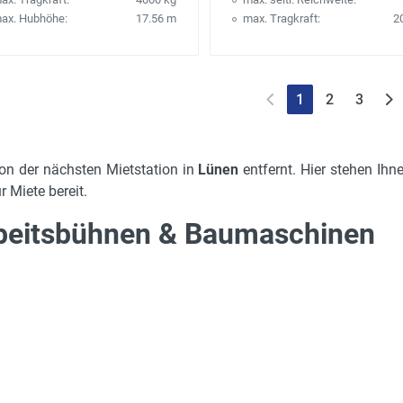
ax. Hubhöhe:
17.56 m
max. Tragkraft:
2
1
2
3
on der nächsten Mietstation in
Lünen
entfernt. Hier stehen Ihn
 Miete bereit.
rbeitsbühnen & Baumaschinen