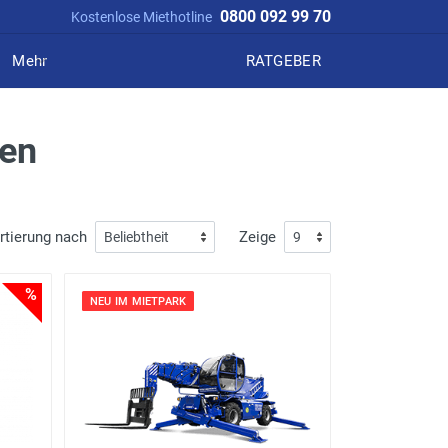
0800 092 99 70
Kostenlose Miethotline
Mehr
RATGEBER
ten
rtierung nach
Zeige
%
NEU IM MIETPARK