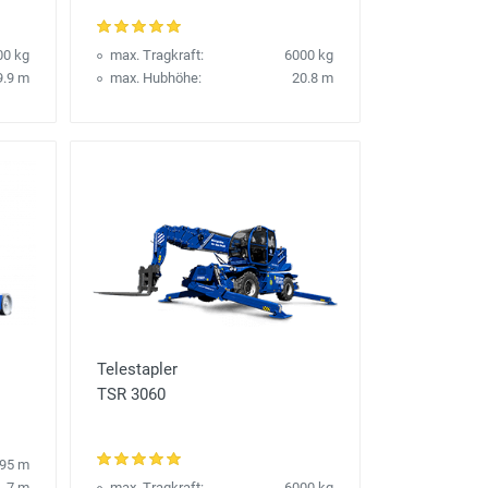
00 kg
max. Tragkraft:
6000 kg
9.9 m
max. Hubhöhe:
20.8 m
Telestapler
TSR 3060
.95 m
7 m
max. Tragkraft:
6000 kg