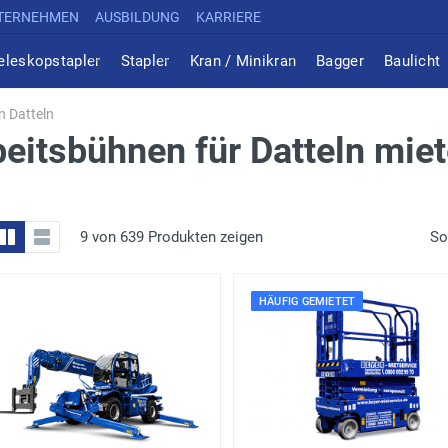
TERNEHMEN
AUSBILDUNG
KARRIERE
eleskopstapler
Stapler
Kran / Minikran
Bagger
Baulicht
n Datteln
itsbühnen für Datteln mie
9 von 639 Produkten zeigen
So
HÄUFIG GEMIETET