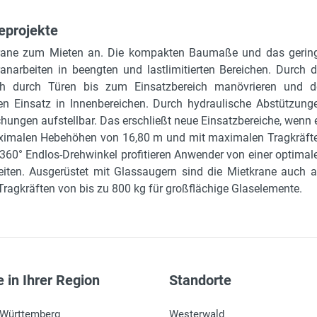
eprojekte
ikrane zum Mieten an. Die kompakten Baumaße und das gerin
narbeiten in beengten und lastlimitierten Bereichen. Durch d
h durch Türen bis zum Einsatzbereich manövrieren und d
en Einsatz in Innenbereichen. Durch hydraulische Abstützung
ungen aufstellbar. Das erschließt neue Einsatzbereiche, wenn 
aximalen Hebehöhen von 16,80 m und mit maximalen Tragkräft
360° Endlos-Drehwinkel profitieren Anwender von einer optimal
eiten. Ausgerüstet mit Glassaugern sind die Mietkrane auch a
ragkräften von bis zu 800 kg für großflächige Glaselemente.
 in Ihrer Region
Standorte
-Württemberg
Westerwald