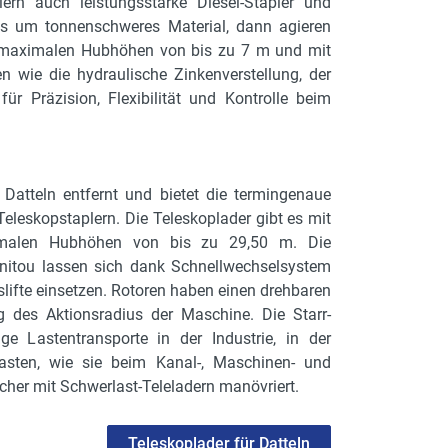
ern auch leistungsstarke Diesel-Stapler und
es um tonnenschweres Material, dann agieren
mit maximalen Hubhöhen von bis zu 7 m und mit
wie die hydraulische Zinkenverstellung, der
ür Präzision, Flexibilität und Kontrolle beim
Datteln entfernt und bietet die termingenaue
eleskopstaplern. Die Teleskoplader gibt es mit
malen Hubhöhen von bis zu 29,50 m. Die
nitou lassen sich dank Schnellwechselsystem
lifte einsetzen. Rotoren haben einen drehbaren
 des Aktionsradius der Maschine. Die Starr-
 Lastentransporte in der Industrie, in der
Lasten, wie sie beim Kanal-, Maschinen- und
cher mit Schwerlast-Teleladern manövriert.
Teleskoplader für Datteln