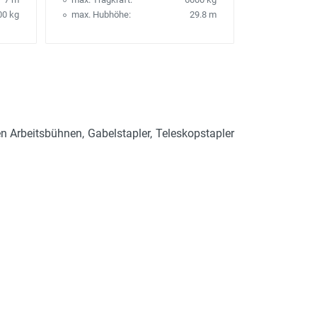
00 kg
max. Hubhöhe:
29.8 m
en Arbeitsbühnen, Gabelstapler, Teleskopstapler