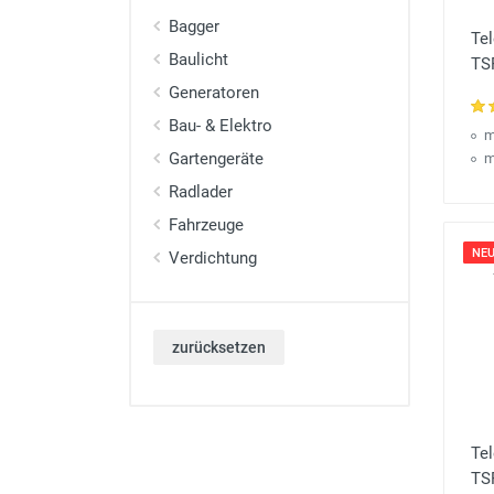
Bagger
Te
Baulicht
TS
Generatoren
Bau- & Elektro
m
Gartengeräte
m
Radlader
Fahrzeuge
NEU
Verdichtung
zurücksetzen
Tel
TS