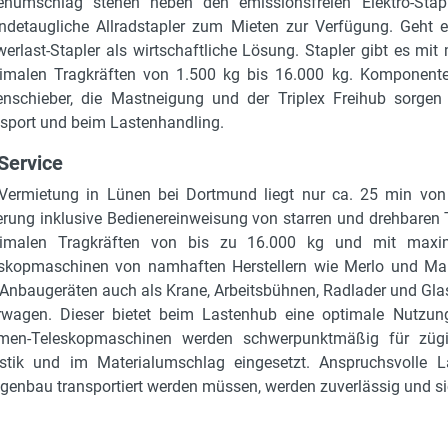
numschlag stehen neben den emissionsfreien Elektro-Stapl
ndetaugliche Allradstapler zum Mieten zur Verfügung. Geht 
erlast-Stapler als wirtschaftliche Lösung. Stapler gibt es 
malen Tragkräften von 1.500 kg bis 16.000 kg. Komponenten 
enschieber, die Mastneigung und der Triplex Freihub sorgen f
sport und beim Lastenhandling.
Service
Vermietung in Lünen bei Dortmund liegt nur ca. 25 min von 
erung inklusive Bedienereinweisung von starren und drehbaren T
imalen Tragkräften von bis zu 16.000 kg und mit maxi
skopmaschinen von namhaften Herstellern wie Merlo und Ma
Anbaugeräten auch als Krane, Arbeitsbühnen, Radlader und Glas
wagen. Dieser bietet beim Lastenhub eine optimale Nutzung
men-Teleskopmaschinen werden schwerpunktmäßig für zügige
stik und im Materialumschlag eingesetzt. Anspruchsvolle 
genbau transportiert werden müssen, werden zuverlässig und si