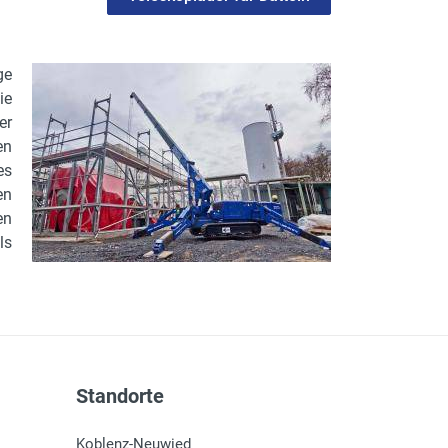
ge
ie
er
en
es
en
en
ls
Standorte
Koblenz-Neuwied