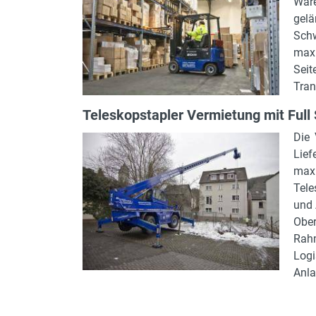
Ware
gelä
Schw
maxi
Seit
Tran
Teleskopstapler Vermietung mit Full 
Die 
Lief
max
Tele
und 
Ober
Rah
Logi
Anla