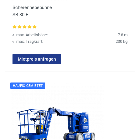
Scherenhebebühne
SB 80 E
max. Arbeitshöhe:
7.8 m
max. Tragkraft:
230 kg
Mietpreis anfragen
HÄUFIG GEMIETET