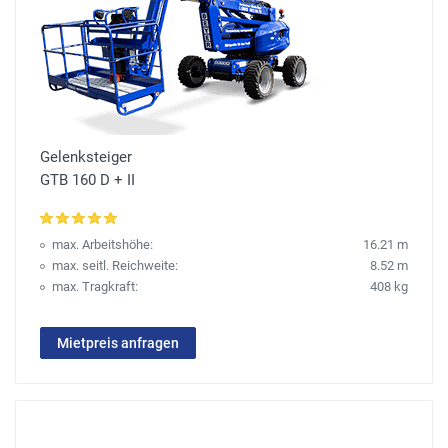
Gelenksteiger
GTB 160 D + II
max. Arbeitshöhe:
16.21 m
max. seitl. Reichweite:
8.52 m
max. Tragkraft:
408 kg
Mietpreis anfragen