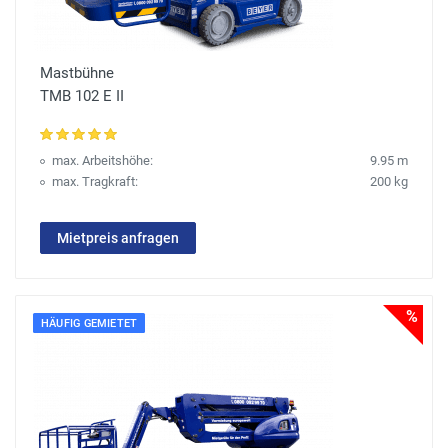
Mastbühne
TMB 102 E II
max. Arbeitshöhe:
9.95 m
max. Tragkraft:
200 kg
Mietpreis anfragen
%
HÄUFIG GEMIETET