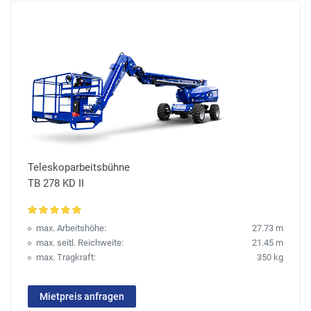
Teleskoparbeitsbühne
TB 278 KD II
max. Arbeitshöhe:
27.73 m
max. seitl. Reichweite:
21.45 m
max. Tragkraft:
350 kg
Mietpreis anfragen