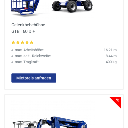
Gelenkhebebühne
GTB 160 D +
max. Arbeitshöhe:
16.21 m
max. seitl. Reichweite:
8.44 m
max. Tragkraft:
400 kg
Mietpreis anfragen
%