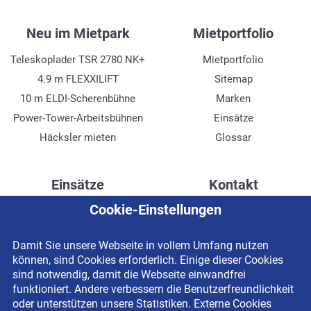
Neu im Mietpark
Mietportfolio
Teleskoplader TSR 2780 NK+
Mietportfolio
4.9 m FLEXXILIFT
Sitemap
10 m ELDI-Scherenbühne
Marken
Power-Tower-Arbeitsbühnen
Einsätze
Häcksler mieten
Glossar
Einsätze
Kontakt
Cookie-Einstellungen
Höhenzugang für
Kontaktformular
Rechenzentren
Anschrift
Damit Sie unsere Webseite in vollem Umfang nutzen
Drainage verlegen
Impressum
können, sind Cookies erforderlich. Einige dieser Cookies
Fassadenreinigung
Datenschutzerklärung
sind notwendig, damit die Webseite einwandfrei
funktioniert. Andere verbessern die Benutzerfreundlichkeit
Terrasse anlegen
Newsletter-Anmeldung
oder unterstützen unsere Statistiken. Externe Cookies
Ladenbau