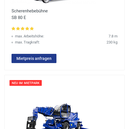
Scherenhebebühne
SB 80 E
max. Arbeitshöhe:
7.8 m
max. Tragkraft:
230 kg
Mietpreis anfragen
NEU IM MIETPARK