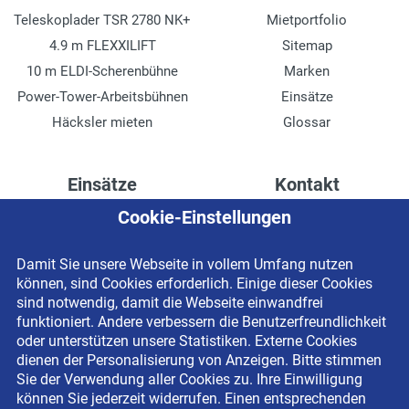
Teleskoplader TSR 2780 NK+
Mietportfolio
4.9 m FLEXXILIFT
Sitemap
10 m ELDI-Scherenbühne
Marken
Power-Tower-Arbeitsbühnen
Einsätze
Häcksler mieten
Glossar
Einsätze
Kontakt
Cookie-Einstellungen
Höhenzugang für
Kontaktformular
Rechenzentren
Anschrift
Damit Sie unsere Webseite in vollem Umfang nutzen
Drainage verlegen
Impressum
können, sind Cookies erforderlich. Einige dieser Cookies
Fassadenreinigung
Datenschutzerklärung
sind notwendig, damit die Webseite einwandfrei
funktioniert. Andere verbessern die Benutzerfreundlichkeit
Terrasse anlegen
Newsletter-Anmeldung
oder unterstützen unsere Statistiken. Externe Cookies
Ladenbau
dienen der Personalisierung von Anzeigen. Bitte stimmen
Sie der Verwendung aller Cookies zu. Ihre Einwilligung
können Sie jederzeit widerrufen. Einen entsprechenden