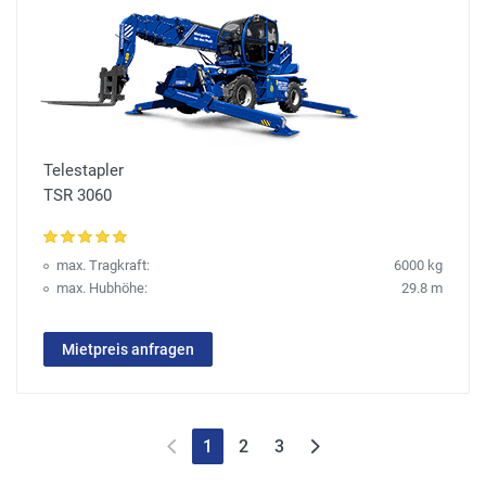
Telestapler
TSR 3060
max. Tragkraft:
6000 kg
max. Hubhöhe:
29.8 m
Mietpreis anfragen
1
2
3