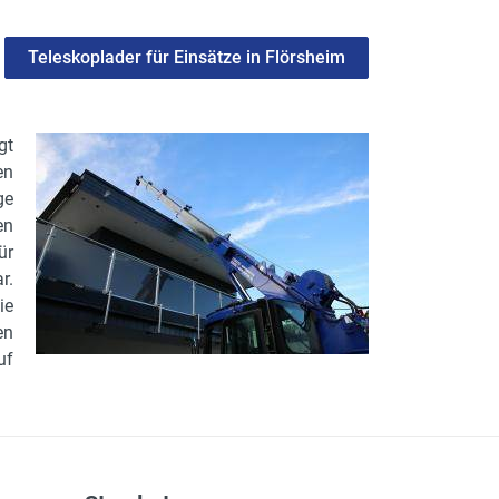
Teleskoplader für Einsätze in Flörsheim
gt
en
ge
en
ür
r.
ie
en
uf