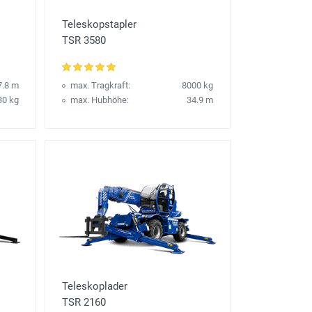
Teleskopstapler
TSR 3580
7.8 m
max. Tragkraft:
8000 kg
30 kg
max. Hubhöhe:
34.9 m
Teleskoplader
TSR 2160