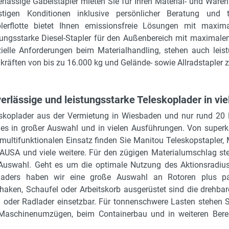
rlässige Gabelstapler mieten Sie für Ihren Material- und Wa
stigen Konditionen inklusive persönlicher Beratung und 
plerflotte bietet Ihnen emissionsfreie Lösungen mit maxi
tungsstarke Diesel-Stapler für den Außenbereich mit maximale
ielle Anforderungen beim Materialhandling, stehen auch leis
kräften von bis zu 16.000 kg und Gelände- sowie Allradstapler 
erlässige und leistungsstarke Teleskoplader in v
skoplader aus der Vermietung in Wiesbaden und nur rund 20 
 es in großer Auswahl und in vielen Ausführungen. Von superko
multifunktionalen Einsatz finden Sie Manitou Teleskopstapler,
AUSA und viele weitere. Für den zügigen Materialumschlag steh
Auswahl. Geht es um die optimale Nutzung des Aktionsradius
eladers haben wir eine große Auswahl an Rotoren plus p
haken, Schaufel oder Arbeitskorb ausgerüstet sind die drehb
 oder Radlader einsetzbar. Für tonnenschwere Lasten stehen S
Maschinenumzügen, beim Containerbau und in weiteren Bere