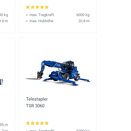
00 kg
max. Tragkraft:
6000 kg
9.9 m
max. Hubhöhe:
20.8 m
Telestapler
TSR 3060
.95 m
7 m
max. Tragkraft:
6000 kg