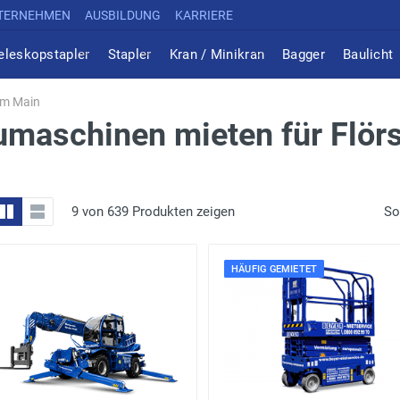
TERNEHMEN
AUSBILDUNG
KARRIERE
eleskopstapler
Stapler
Kran / Minikran
Bagger
Baulicht
am Main
umaschinen mieten für Flö
9 von 639 Produkten zeigen
So
HÄUFIG GEMIETET