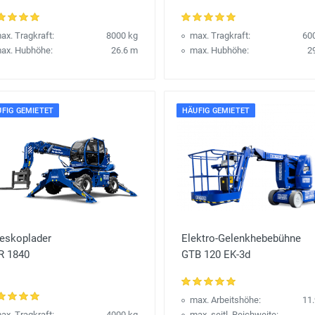
ax. Tragkraft:
8000 kg
max. Tragkraft:
60
ax. Hubhöhe:
26.6 m
max. Hubhöhe:
2
FIG GEMIETET
HÄUFIG GEMIETET
leskoplader
Elektro-Gelenkhebebühne
R 1840
GTB 120 EK-3d
max. Arbeitshöhe:
11
ax. Tragkraft:
4000 kg
max. seitl. Reichweite: