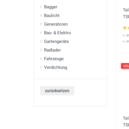
Bagger
Te
Baulicht
TS
Generatoren
Bau- & Elektro
m
Gartengeräte
m
Radlader
Fahrzeuge
NEU
Verdichtung
zurücksetzen
Tel
TS