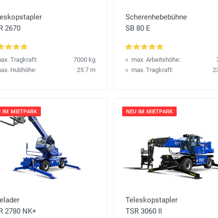
leskopstapler
Scherenhebebühne
R 2670
SB 80 E
ax. Tragkraft:
7000 kg
max. Arbeitshöhe:
ax. Hubhöhe:
25.7 m
max. Tragkraft:
2
 IM MIETPARK
NEU IM MIETPARK
elader
Teleskopstapler
R 2780 NK+
TSR 3060 II