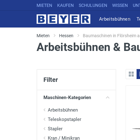
MIETEN
KAUFEN
SCHULUNGEN
WISSEN
UN
Arbeitsbühnen
T
Mieten
Hessen
Baumaschinen in Flörsheim 
Arbeitsbühnen & Ba
Filter
Maschinen-Kategorien
Arbeitsbühnen
Teleskopstapler
Stapler
Kran / Minikran