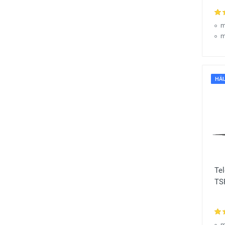
m
m
HÄU
Te
TS
m