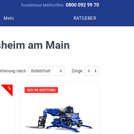
0800 092 99 70
Kostenlose Miethotline
Mehr
RATGEBER
rsheim am Main
rtierung nach
Zeige
%
NEU IM MIETPARK