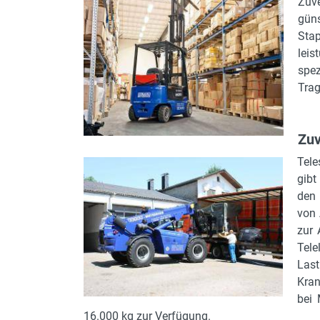
Zuve
gün
Sta
leis
spez
Trag
Zuv
Tele
gibt
den 
von 
zur 
Tel
Last
Kran
bei 
16.000 kg zur Verfügung.