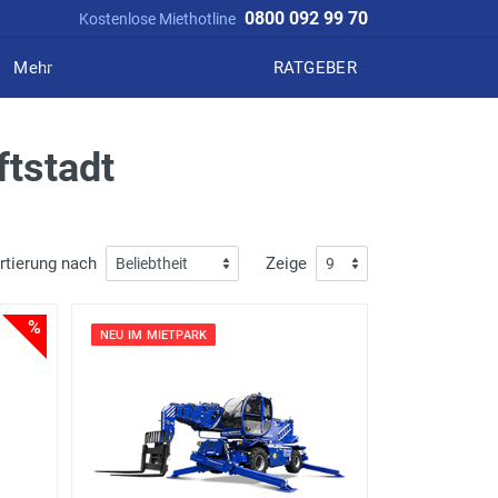
0800 092 99 70
Kostenlose Miethotline
Mehr
RATGEBER
ftstadt
rtierung nach
Zeige
%
NEU IM MIETPARK