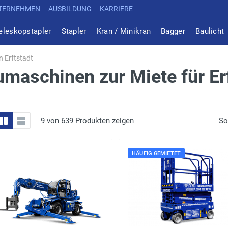
TERNEHMEN
AUSBILDUNG
KARRIERE
eleskopstapler
Stapler
Kran / Minikran
Bagger
Baulicht
 Erftstadt
maschinen zur Miete für Er
9 von 639 Produkten zeigen
So
HÄUFIG GEMIETET