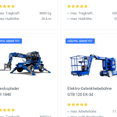
ax. Tragkraft:
8000 kg
max. Tragkraft:
60
ax. Hubhöhe:
26.6 m
max. Hubhöhe:
2
FIG GEMIETET
HÄUFIG GEMIETET
leskoplader
Elektro-Gelenkhebebühne
R 1840
GTB 120 EK-3d
max. Arbeitshöhe:
11
ax. Tragkraft:
4000 kg
max. seitl. Reichweite: