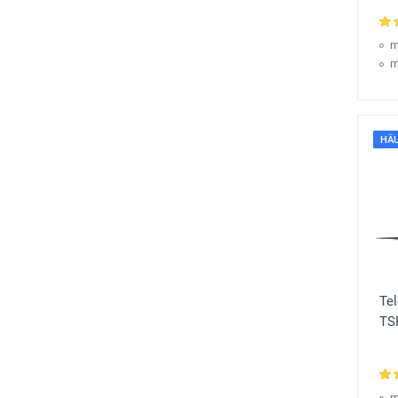
m
m
HÄU
Te
TS
m