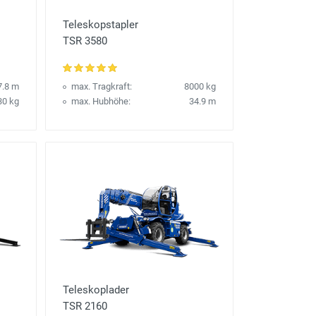
Teleskopstapler
TSR 3580
7.8 m
max. Tragkraft:
8000 kg
30 kg
max. Hubhöhe:
34.9 m
Teleskoplader
TSR 2160