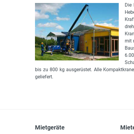
Die 
Heb
Kraf
dreh
Kran
mit 
Baus
6.0
Scha
bis zu 800 kg ausgerüstet. Alle Kompaktkran
geliefert.
Mietgeräte
Miete