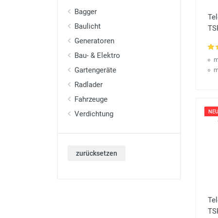
Bagger
Te
Baulicht
TS
Generatoren
Bau- & Elektro
m
Gartengeräte
m
Radlader
Fahrzeuge
NEU
Verdichtung
zurücksetzen
Tel
TS