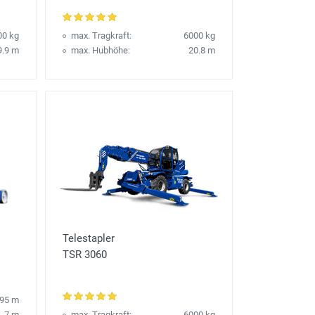
00 kg
max. Tragkraft:
6000 kg
9.9 m
max. Hubhöhe:
20.8 m
Telestapler
TSR 3060
.95 m
7 m
max. Tragkraft:
6000 kg