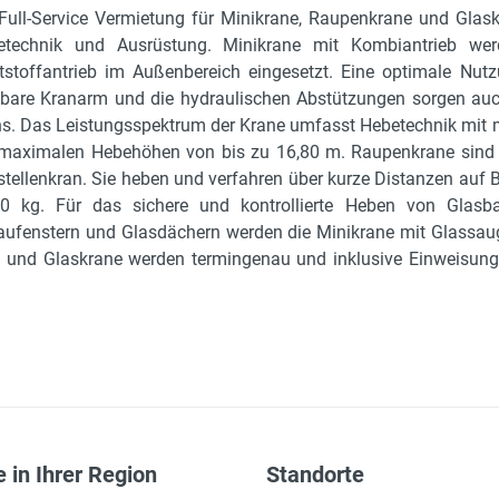
Full-Service Vermietung für Minikrane, Raupenkrane und Glas
etechnik und Ausrüstung. Minikrane mit Kombiantrieb wer
tstoffantrieb im Außenbereich eingesetzt. Eine optimale Nutz
bare Kranarm und die hydraulischen Abstützungen sorgen auch
s. Das Leistungsspektrum der Krane umfasst Hebetechnik mit 
maximalen Hebehöhen von bis zu 16,80 m. Raupenkrane sind d
tellenkran. Sie heben und verfahren über kurze Distanzen auf 
00 kg. Für das sichere und kontrollierte Heben von Glasb
ufenstern und Glasdächern werden die Minikrane mit Glassau
e und Glaskrane werden termingenau und inklusive Einweisung
 in Ihrer Region
Standorte