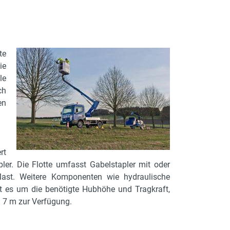
te
ie
le
ch
en
rt
apler. Die Flotte umfasst Gabelstapler mit oder
Mast. Weitere Komponenten wie hydraulische
eht es um die benötigte Hubhöhe und Tragkraft,
 7 m zur Verfügung.