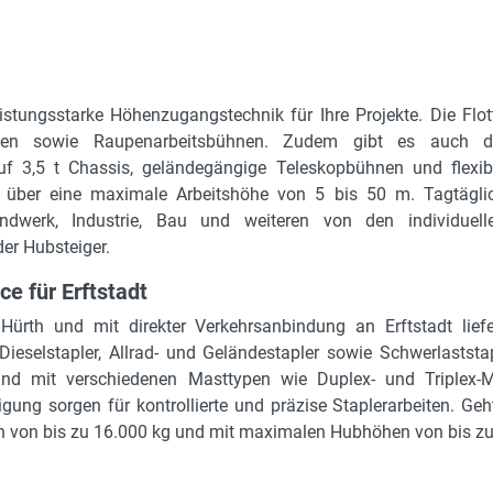
eistungsstarke Höhenzugangstechnik für Ihre Projekte. Die Flot
nen sowie Raupenarbeitsbühnen. Zudem gibt es auch d
uf 3,5 t Chassis, geländegängige Teleskopbühnen und flexib
über eine maximale Arbeitshöhe von 5 bis 50 m. Tagtägli
ndwerk, Industrie, Bau und weiteren von den individuell
er Hubsteiger.
e für Erftstadt
ürth und mit direkter Verkehrsanbindung an Erftstadt liefe
e-Dieselstapler, Allrad- und Geländestapler sowie Schwerlastst
und mit verschiedenen Masttypen wie Duplex- und Triplex-
gung sorgen für kontrollierte und präzise Staplerarbeiten. G
n von bis zu 16.000 kg und mit maximalen Hubhöhen von bis zu