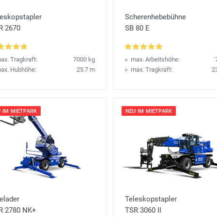
leskopstapler
Scherenhebebühne
R 2670
SB 80 E
ax. Tragkraft:
7000 kg
max. Arbeitshöhe:
ax. Hubhöhe:
25.7 m
max. Tragkraft:
2
 IM MIETPARK
NEU IM MIETPARK
elader
Teleskopstapler
R 2780 NK+
TSR 3060 II