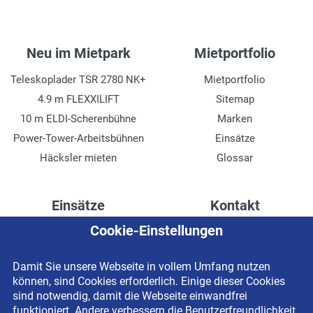
Neu im Mietpark
Mietportfolio
Teleskoplader TSR 2780 NK+
Mietportfolio
4.9 m FLEXXILIFT
Sitemap
10 m ELDI-Scherenbühne
Marken
Power-Tower-Arbeitsbühnen
Einsätze
Häcksler mieten
Glossar
Einsätze
Kontakt
Cookie-Einstellungen
Höhenzugang für
Kontaktformular
Rechenzentren
Anschrift
Damit Sie unsere Webseite in vollem Umfang nutzen
Drainage verlegen
Impressum
können, sind Cookies erforderlich. Einige dieser Cookies
Fassadenreinigung
Datenschutzerklärung
sind notwendig, damit die Webseite einwandfrei
funktioniert. Andere verbessern die Benutzerfreundlichkeit
Terrasse anlegen
Newsletter-Anmeldung