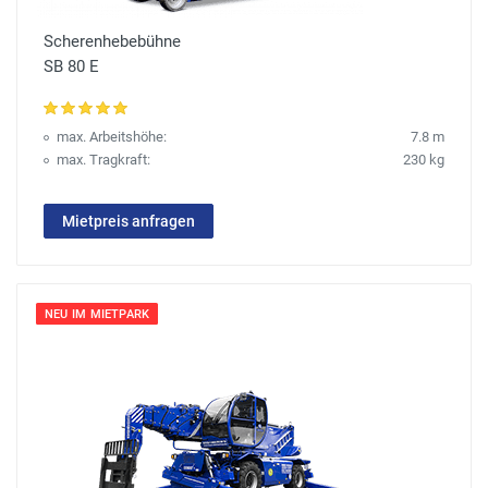
Scherenhebebühne
SB 80 E
max. Arbeitshöhe:
7.8 m
max. Tragkraft:
230 kg
Mietpreis anfragen
NEU IM MIETPARK