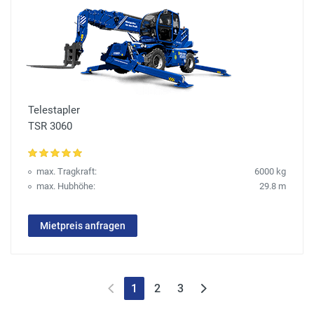
Telestapler
TSR 3060
max. Tragkraft:
6000 kg
max. Hubhöhe:
29.8 m
Mietpreis anfragen
1
2
3