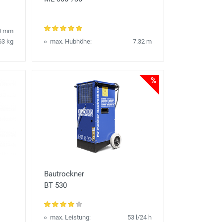
0 mm
63 kg
max. Hubhöhe:
7.32 m
%
Bautrockner
BT 530
max. Leistung:
53 l/24 h