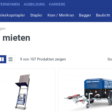
TERNEHMEN
AUSBILDUNG
KARRIERE
eleskopstapler
Stapler
Kran / Minikran
Bagger
Baulicht
agen
 mieten
9 von 107 Produkten zeigen
So