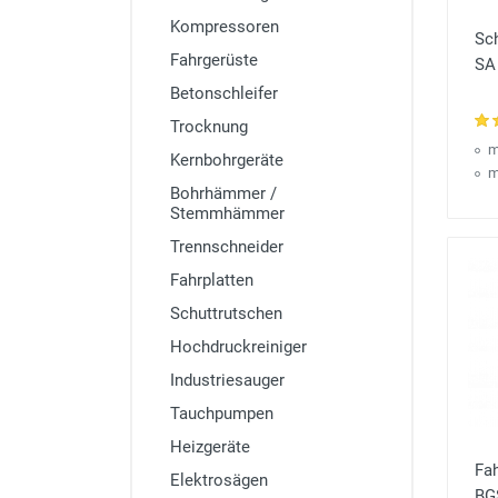
Kompressoren
Sc
Fahrgerüste
SA
Betonschleifer
Trocknung
m
Kernbohrgeräte
m
Bohrhämmer /
Stemmhämmer
Trennschneider
Fahrplatten
Schuttrutschen
Hochdruckreiniger
Industriesauger
Tauchpumpen
Heizgeräte
Fa
Elektrosägen
BG