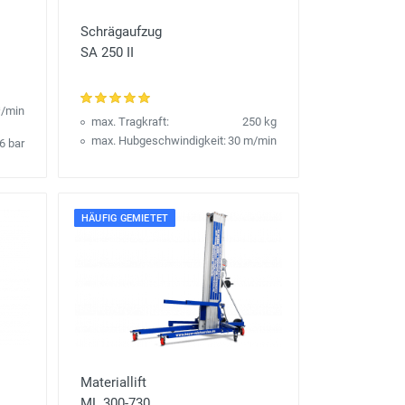
Schrägaufzug
SA 250 II
³/min
max. Tragkraft:
250 kg
max. Hubgeschwindigkeit:
30 m/min
6 bar
HÄUFIG GEMIETET
Materiallift
ML 300-730