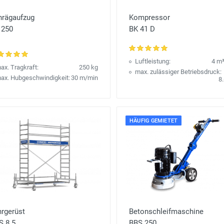
hrägaufzug
Kompressor
 250
BK 41 D
Luftleistung:
4 m
ax. Tragkraft:
250 kg
max. zulässiger Betriebsdruck:
ax. Hubgeschwindigkeit:
30 m/min
8.
HÄUFIG GEMIETET
hrgerüst
Betonschleifmaschine
S 8.5
BBS 250