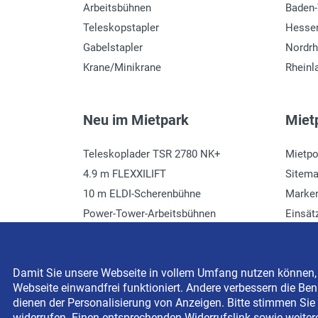
Arbeitsbühnen
Baden
Teleskopstapler
Hesse
Gabelstapler
Nordrh
Krane/Minikrane
Rheinl
Neu im Mietpark
Mietp
Teleskoplader TSR 2780 NK+
Mietpo
4.9 m FLEXXILIFT
Sitem
10 m ELDI-Scherenbühne
Marke
Power-Tower-Arbeitsbühnen
Einsät
Häcksler mieten
Glossa
Damit Sie unsere Webseite in vollem Umfang nutzen können, s
Webseite einwandfrei funktioniert. Andere verbessern die Benu
Copyright © 2026 BEYER-Mietservice KG All rights res
dienen der Personalisierung von Anzeigen. Bitte stimmen Sie 
widerrufen. Einen entsprechenden Widerrufslink sowie weiter