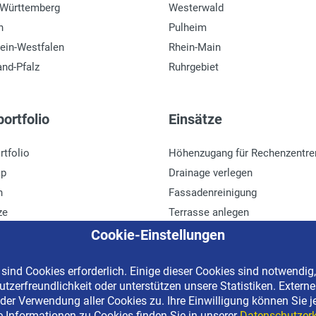
-Württemberg
Westerwald
n
Pulheim
ein-Westfalen
Rhein-Main
and-Pfalz
Ruhrgebiet
ortfolio
Einsätze
rtfolio
Höhenzugang für Rechenzentre
ap
Drainage verlegen
n
Fassadenreinigung
ze
Terrasse anlegen
r
Ladenbau
Cookie-Einstellungen
ind Cookies erforderlich. Einige dieser Cookies sind notwendig,
tzerfreundlichkeit oder unterstützen unsere Statistiken. Extern
erved | Kostenlose Miethotline 0800 092 99 70
der Verwendung aller Cookies zu. Ihre Einwilligung können Sie j
e Informationen zu Cookies finden Sie in unserer
Datenschutzerk