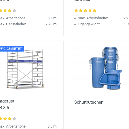
ax. Arbeitshöhe:
8.5 m
max. Arbeitsbreite:
25
ax. Gerüsthöhe:
7.75 m
Eigengewicht:
FIG GEMIETET
hrgerüst
Schuttrutschen
B 8.5
ax. Arbeitshöhe:
8.5 m