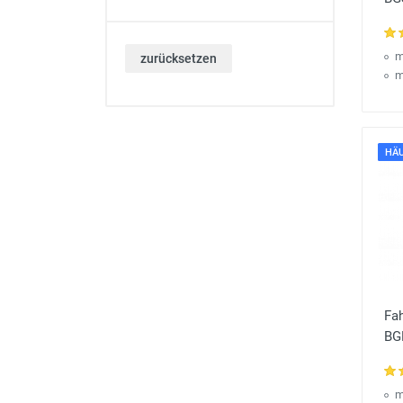
m
zurücksetzen
m
HÄU
Fa
BG
m