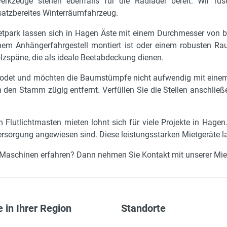
werkzeuge stehen ebenfalls für die Radlader bereit. Wir rü
satzbereites Winterräumfahrzeug.
park lassen sich in Hagen Äste mit einem Durchmesser von bis
inem Anhängerfahrgestell montiert ist oder einem robusten Ra
olzspäne, die als ideale Beetabdeckung dienen.
odet und möchten die Baumstümpfe nicht aufwendig mit einem
 den Stamm zügig entfernt. Verfüllen Sie die Stellen anschlie
Flutlichtmasten mieten lohnt sich für viele Projekte in Hagen.
rsorgung angewiesen sind. Diese leistungsstarken Mietgeräte la
Maschinen erfahren? Dann nehmen Sie Kontakt mit unserer Miets
 in Ihrer Region
Standorte