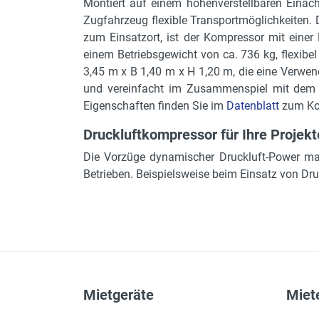
Bodenfreiheit
Montiert auf einem höhenverstellbaren Eina
Zugfahrzeug flexible Transportmöglichkeiten. 
Stützlast
zum Einsatzort, ist der Kompressor mit einer 
Fahrgestell
einem Betriebsgewicht von ca. 736 kg, flex
3,45 m x B 1,40 m x H 1,20 m, die eine Verwen
Antrieb
und vereinfacht im Zusammenspiel mit dem S
Leistung
Eigenschaften finden Sie im
Datenblatt
zum Ko
Kraftstoffinhalt
Druckluftkompressor für Ihre Projekt
Leergewicht
Die Vorzüge dynamischer Druckluft-Power m
Betrieben. Beispielsweise beim Einsatz von D
Mietgeräte
Miete