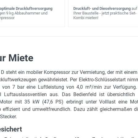
optimale Druckluftversorgung
Druckluft- und Dieselversorgung
auf
gen 9 kg Abbauhammer und
Ihrer Baustelle - jetzt praktische Set-
pressor
Kombi mieten!
r Miete
4 m³/min
 D steht ein mobiler Kompressor zur Vermietung, der mit einem
7 bar
kluftwerkzeugen gewährleistet. Per Elektro-Schlüsselstart nim
8.6 bar
on 7 bar eine Luftleistung von 4,0 m³/min zur Verfügung. D
uftauslassventilen aus. Das Bedienfeld ist übersichtlich un
10 bar
l-Motor mit 35 kW (47,6 PS) erbringt unter Volllast eine M
3.45 m
eb effizient und umweltfreundlich. Dazu zählt gleichermaßen
Stecker.
1.4 m
1.2 m
esichert