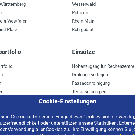
-Württemberg
Westerwald
n
Pulheim
ein-Westfalen
Rhein-Main
and-Pfalz
Ruhrgebiet
ortfolio
Einsätze
rtfolio
Höhenzugang für Rechenzentre
ap
Drainage verlegen
n
Fassadenreinigung
ze
Terrasse anlegen
r
Ladenbau
Cookie-Einstellungen
ind Cookies erforderlich. Einige dieser Cookies sind notwendig,
tzerfreundlichkeit oder unterstützen unsere Statistiken. Extern
erved | Kostenlose Miethotline 0800 092 99 70
der Verwendung aller Cookies zu. Ihre Einwilligung können Sie j