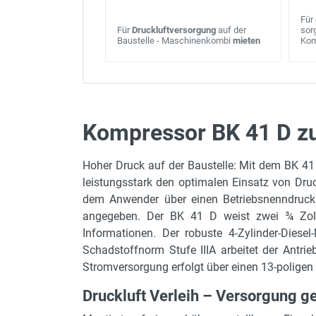
Für
Für
Druckluftversorgung
auf der
sor
Baustelle - Maschinenkombi
mieten
Kom
Kompressor BK 41 D zu
Luftleistung
Hoher Druck auf der Baustelle: Mit dem BK 41
Betriebsnenndruck
leistungsstark den optimalen Einsatz von Druc
max. zulässiger Betriebsdruck
dem Anwender über einen Betriebsnenndruck v
angegeben. Der BK 41 D weist zwei ¾ Zoll L
Überdruckventileinstellung
Informationen. Der robuste 4-Zylinder-Diese
Transportlänge
Schadstoffnorm Stufe IIIA arbeitet der Antri
Stromversorgung erfolgt über einen 13-poligen 
Transportbreite
Transporthöhe
Druckluft Verleih – Versorgung g