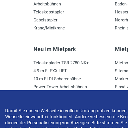
Arbeitsbühnen
Baden
Teleskopstapler
Hesse
Gabelstapler
Nordrh
Krane/Minikrane
Rheinl
Neu im Mietpark
Mietp
Teleskoplader TSR 2780 NK+
Mietpo
4.9 m FLEXXILIFT
Sitem
10 m ELDI-Scherenbühne
Marke
Power-Tower-Arbeitsbühnen
Einsät
Häcksler mieten
Glossa
Damit Sie unsere Webseite in vollem Umfang nutzen können, s
Webseite einwandfrei funktioniert. Andere verbessern die Benu
Copyright © 2026 BEYER-Mietservice KG All rights res
dienen der Personalisierung von Anzeigen. Bitte stimmen Sie 