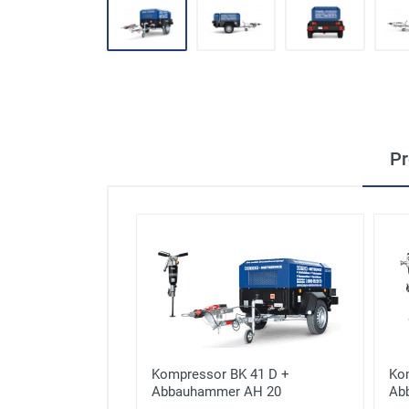
Pr
Kompressor BK 41 D +
Ko
Abbauhammer AH 20
Ab