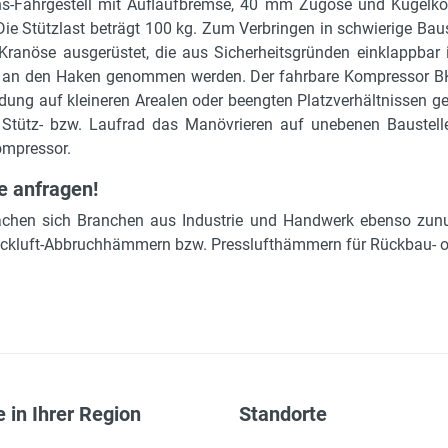
0.21 m
chs-Fahrgestell mit Auflaufbremse, 40 mm Zugöse und Kugelko
Die Stützlast beträgt 100 kg. Zum Verbringen in schwierige Baus
100 kg
Kranöse ausgerüstet, die aus Sicherheitsgründen einklappbar ins
auflaufgebremstes Einachs-Fahrgestell
ibel an den Haken genommen werden. Der fahrbare Kompressor 
dung auf kleineren Arealen oder beengten Platzverhältnissen g
Yanmar 4IRH8N, 4 Zylinder
tütz- bzw. Laufrad das Manövrieren auf unebenen Baustelle
35 kW
mpressor.
40 l
e anfragen!
736 kg
achen sich Branchen aus Industrie und Handwerk ebenso zun
ruckluft-Abbruchhämmern bzw. Presslufthämmern für Rückbau- o
 in Ihrer Region
Standorte