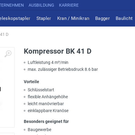
TERNEHMEN
AUSBILDUNG
KARRIERE
eleskopstapler
Stapler
Kran / Minikran
Bagger
Baulicht
41 D
Kompressor BK 41 D
Luftleistung 4 m³/min
max. zulässiger Betriebsdruck 8.6 bar
Vorteile
Schlüsselstart
flexible Anhängehöhe
leicht manövrierbar
einklappbare Kranöse
Besonders geeignet für
Baugewerbe