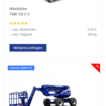
Mastbühne
TMB 102 E II
max. Arbeitshöhe:
9.95 m
max. Tragkraft:
200 kg
Mietpreis anfragen
%
HÄUFIG GEMIETET