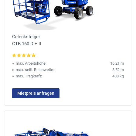
Gelenksteiger
GTB 160 D + II
max. Arbeitshöhe:
16.21 m
max. seitl. Reichweite:
8.52 m
max. Tragkraft:
408 kg
Mietpreis anfragen