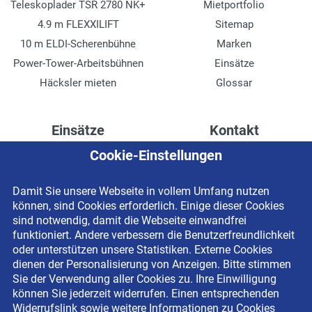
Teleskoplader TSR 2780 NK+
Mietportfolio
4.9 m FLEXXILIFT
Sitemap
10 m ELDI-Scherenbühne
Marken
Power-Tower-Arbeitsbühnen
Einsätze
Häcksler mieten
Glossar
Einsätze
Kontakt
Cookie-Einstellungen
Höhenzugang für
Kontaktformular
Rechenzentren
Anschrift
Damit Sie unsere Webseite in vollem Umfang nutzen
Drainage verlegen
Impressum
können, sind Cookies erforderlich. Einige dieser Cookies
Fassadenreinigung
Datenschutzerklärung
sind notwendig, damit die Webseite einwandfrei
funktioniert. Andere verbessern die Benutzerfreundlichkeit
Terrasse anlegen
Newsletter-Anmeldung
oder unterstützen unsere Statistiken. Externe Cookies
Ladenbau
dienen der Personalisierung von Anzeigen. Bitte stimmen
Sie der Verwendung aller Cookies zu. Ihre Einwilligung
können Sie jederzeit widerrufen. Einen entsprechenden
Widerrufslink sowie weitere Informationen zu Cookies