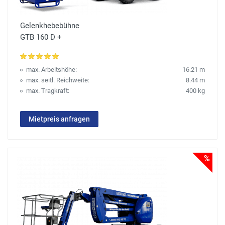
Gelenkhebebühne
GTB 160 D +
max. Arbeitshöhe:
16.21 m
max. seitl. Reichweite:
8.44 m
max. Tragkraft:
400 kg
Mietpreis anfragen
%