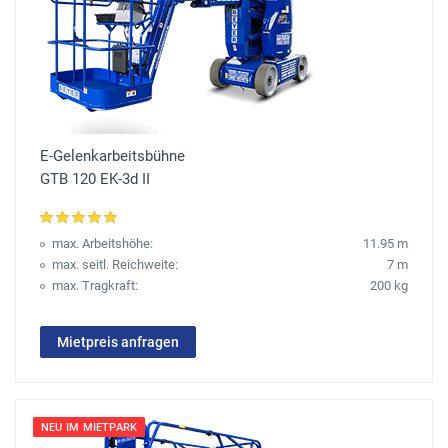
E-Gelenkarbeitsbühne
GTB 120 EK-3d II
max. Arbeitshöhe:
11.95 m
max. seitl. Reichweite:
7 m
max. Tragkraft:
200 kg
Mietpreis anfragen
NEU IM MIETPARK