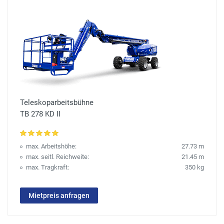
Teleskoparbeitsbühne
TB 278 KD II
max. Arbeitshöhe:
27.73 m
max. seitl. Reichweite:
21.45 m
max. Tragkraft:
350 kg
Mietpreis anfragen