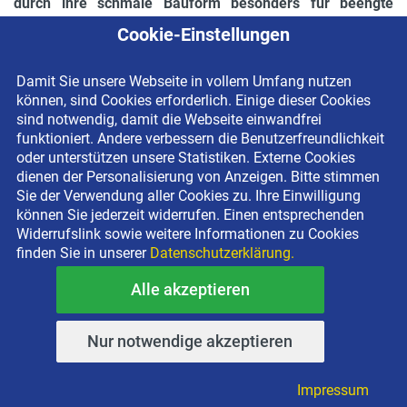
durch ihre schmale Bauform besonders für beengte
Einsatzstellen
. Sie sind wendig zwischen Hindernissen und
Cookie-Einstellungen
mit geringem Eigengewicht generell leicht zu händeln. Bei
mittelschweren und großen Verdichtern schafft der Vor-
Damit Sie unsere Webseite in vollem Umfang nutzen
und Rücklaufmodus die Flexibilität bei Verdichtungen in
können, sind Cookies erforderlich. Einige dieser Cookies
beengten Arealen, z. B. in Baugruben, beim Kanal- und
sind notwendig, damit die Webseite einwandfrei
Gleisbau oder bei der punktuellen
funktioniert. Andere verbessern die Benutzerfreundlichkeit
Schwarzdeckenerneuerung.
oder unterstützen unsere Statistiken. Externe Cookies
dienen der Personalisierung von Anzeigen. Bitte stimmen
Was ist eine Vulkollanplatte?
Sie der Verwendung aller Cookies zu. Ihre Einwilligung
können Sie jederzeit widerrufen. Einen entsprechenden
Widerrufslink sowie weitere Informationen zu Cookies
Hierbei
finden Sie in unserer
Datenschutzerklärung.
handelt es
sich um eine
Alle akzeptieren
Gummimatte,
die per
Nur notwendige akzeptieren
Impressum