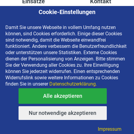
Einsätze
Kontakt
Cookie-Einstellungen
Höhenzugang für
Kontaktformular
Rechenzentren
Anschrift
Damit Sie unsere Webseite in vollem Umfang nutzen
Drainage verlegen
Impressum
können, sind Cookies erforderlich. Einige dieser Cookies
Fassadenreinigung
Datenschutzerklärung
sind notwendig, damit die Webseite einwandfrei
funktioniert. Andere verbessern die Benutzerfreundlichkeit
Terrasse anlegen
Newsletter-Anmeldung
oder unterstützen unsere Statistiken. Externe Cookies
Ladenbau
dienen der Personalisierung von Anzeigen. Bitte stimmen
Sie der Verwendung aller Cookies zu. Ihre Einwilligung
können Sie jederzeit widerrufen. Einen entsprechenden
Widerrufslink sowie weitere Informationen zu Cookies
finden Sie in unserer
Datenschutzerklärung.
Alle akzeptieren
Copyright © 2026 BEYER-Mietservice KG All rights reserved |
Kostenlose Miethotline 0800 092 99 70
Nur notwendige akzeptieren
Impressum
•
Datenschutz
Impressum