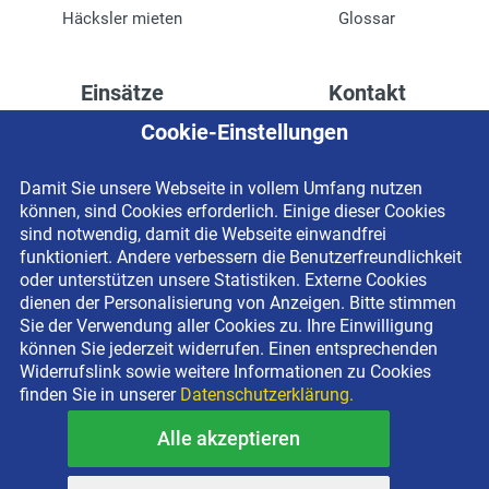
Häcksler mieten
Glossar
Einsätze
Kontakt
Cookie-Einstellungen
Höhenzugang für
Kontaktformular
Rechenzentren
Anschrift
Damit Sie unsere Webseite in vollem Umfang nutzen
Drainage verlegen
Impressum
können, sind Cookies erforderlich. Einige dieser Cookies
Fassadenreinigung
Datenschutzerklärung
sind notwendig, damit die Webseite einwandfrei
funktioniert. Andere verbessern die Benutzerfreundlichkeit
Terrasse anlegen
Newsletter-Anmeldung
oder unterstützen unsere Statistiken. Externe Cookies
Ladenbau
dienen der Personalisierung von Anzeigen. Bitte stimmen
Sie der Verwendung aller Cookies zu. Ihre Einwilligung
können Sie jederzeit widerrufen. Einen entsprechenden
Widerrufslink sowie weitere Informationen zu Cookies
finden Sie in unserer
Datenschutzerklärung.
Alle akzeptieren
Copyright © 2026 BEYER-Mietservice KG All rights reserved |
Kostenlose Miethotline 0800 092 99 70