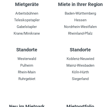
Mietgeräte
Miete in Ihrer Region
Arbeitsbühnen
Baden-Württemberg
Teleskopstapler
Hessen
Gabelstapler
Nordrhein-Westfalen
Krane/Minikrane
Rheinland-Pfalz
Standorte
Standorte
Westerwald
Koblenz-Neuwied
Pulheim
Mainz-Wiesbaden
Rhein-Main
Köln-Hürth
Ruhrgebiet
Siegerland
Neu im Mietpark
Mietportfolio