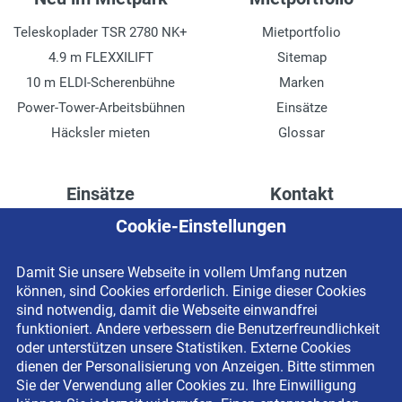
Teleskoplader TSR 2780 NK+
Mietportfolio
4.9 m FLEXXILIFT
Sitemap
10 m ELDI-Scherenbühne
Marken
Power-Tower-Arbeitsbühnen
Einsätze
Häcksler mieten
Glossar
Einsätze
Kontakt
Cookie-Einstellungen
Höhenzugang für
Kontaktformular
Rechenzentren
Anschrift
Damit Sie unsere Webseite in vollem Umfang nutzen
Drainage verlegen
Impressum
können, sind Cookies erforderlich. Einige dieser Cookies
Fassadenreinigung
Datenschutzerklärung
sind notwendig, damit die Webseite einwandfrei
funktioniert. Andere verbessern die Benutzerfreundlichkeit
Terrasse anlegen
Newsletter-Anmeldung
oder unterstützen unsere Statistiken. Externe Cookies
Ladenbau
dienen der Personalisierung von Anzeigen. Bitte stimmen
Sie der Verwendung aller Cookies zu. Ihre Einwilligung