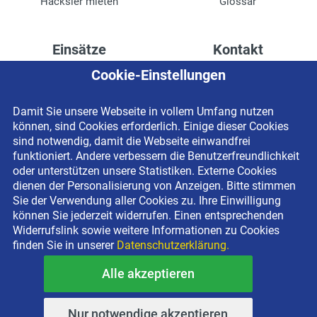
Häcksler mieten
Glossar
Einsätze
Kontakt
Cookie-Einstellungen
Höhenzugang für
Kontaktformular
Rechenzentren
Anschrift
Damit Sie unsere Webseite in vollem Umfang nutzen
Drainage verlegen
Impressum
können, sind Cookies erforderlich. Einige dieser Cookies
Fassadenreinigung
Datenschutzerklärung
sind notwendig, damit die Webseite einwandfrei
funktioniert. Andere verbessern die Benutzerfreundlichkeit
Terrasse anlegen
Newsletter-Anmeldung
oder unterstützen unsere Statistiken. Externe Cookies
Ladenbau
dienen der Personalisierung von Anzeigen. Bitte stimmen
Sie der Verwendung aller Cookies zu. Ihre Einwilligung
können Sie jederzeit widerrufen. Einen entsprechenden
Widerrufslink sowie weitere Informationen zu Cookies
finden Sie in unserer
Datenschutzerklärung.
Alle akzeptieren
Copyright © 2026 BEYER-Mietservice KG All rights reserved |
Kostenlose Miethotline 0800 092 99 70
Nur notwendige akzeptieren