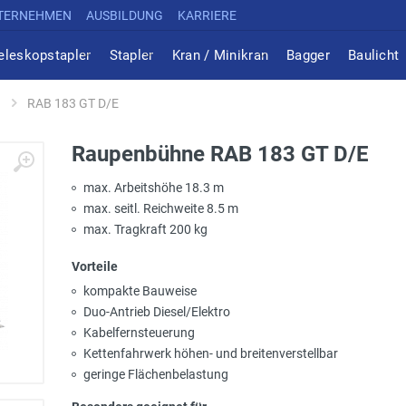
TERNEHMEN
AUSBILDUNG
KARRIERE
eleskopstapler
Stapler
Kran / Minikran
Bagger
Baulicht
RAB 183 GT D/E
Raupenbühne RAB 183 GT D/E
max. Arbeitshöhe 18.3 m
max. seitl. Reichweite 8.5 m
max. Tragkraft 200 kg
Vorteile
kompakte Bauweise
Duo-Antrieb Diesel/Elektro
Kabelfernsteuerung
Kettenfahrwerk höhen- und breitenverstellbar
geringe Flächenbelastung