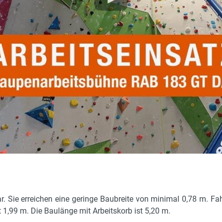
5,9 l, Diesel
9.5 kW
8.3 m
3,53 x 3,15 m
80 m / 3 x 4,0 mm²
non marking Gummiketten 1,45 x 0,20 m
2.1 kN/m²
16 °
4.9 kN/m²
nicht schwenkbar
ab/auf 90°, nicht schwenkbar
r. Sie erreichen eine geringe Baubreite von minimal 0,78 m. 
1,99 m. Die Baulänge mit Arbeitskorb ist 5,20 m.