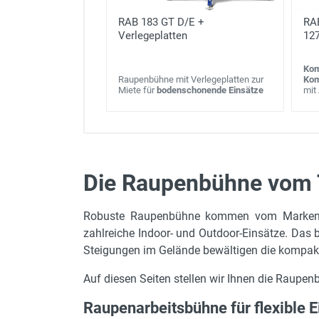
RAB 183 GT D/E +
RA
Verlegeplatten
127
Kom
Raupenbühne mit Verlegeplatten zur
Kom
Miete für
bodenschonende Einsätze
mit
Die Raupenbühne vom 
max. Arbeitshöhe
Robuste Raupenbühne kommen vom Markenhers
Gerätehöhe in m
zahlreiche Indoor- und Outdoor-Einsätze. Das 
Gerätelänge in m
Steigungen im Gelände bewältigen die kompa
Gerätebreite in m
Auf diesen Seiten stellen wir Ihnen die Raupen
max. Plattformhöhe
Raupenarbeitsbühne für flexible E
max. Tragkraft