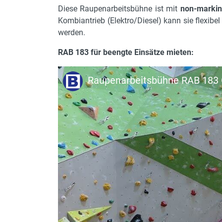
Diese Raupenarbeitsbühne ist mit
non-marki
Antrieb
Kombiantrieb (Elektro/Diesel) kann sie flexibe
werden.
max. zulässige Personen
Leergewicht
RAB 183 für beengte Einsätze mieten:
Armart
Raupenarbeitsbühne RAB 183 
Höhe Transportstellung in m
Korbgröße
max. Steigfähigkeit in %
max. Bodenfreiheit
Fahrgeschwindigkeit max.
verkranbar
max. seitl. Reichweite
min. Abstützfläche L x B