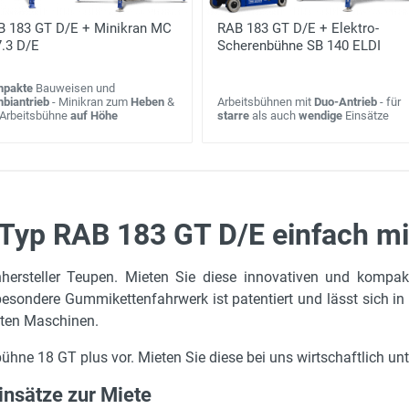
B 183 GT D/E + Minikran MC
RAB 183 GT D/E + Elektro-
.3 D/E
Scherenbühne SB 140 ELDI
pakte
Bauweisen und
biantrieb
- Minikran zum
Heben
&
Arbeitsbühnen mit
Duo-Antrieb
- für
 Arbeitsbühne
auf Höhe
starre
als auch
wendige
Einsätze
Typ RAB 183 GT D/E einfach mi
18.3 m
Arbeitseinsatz
teller Teupen. Mieten Sie diese innovativen und kompakt
1.99 m
besondere Gummikettenfahrwerk ist patentiert und lässt sich in 
5.2 m
kten Maschinen.
0.78 m
bühne 18 GT plus vor. Mieten Sie diese bei uns wirtschaftlich u
16.3 m
insätze zur Miete
200 kg