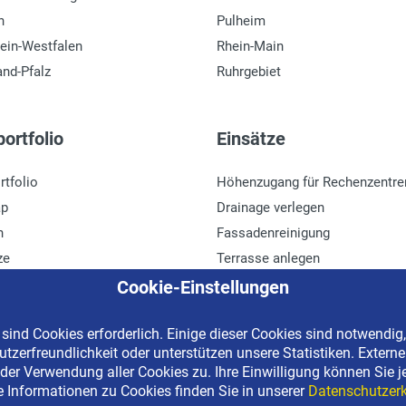
n
Pulheim
ein-Westfalen
Rhein-Main
and-Pfalz
Ruhrgebiet
ortfolio
Einsätze
rtfolio
Höhenzugang für Rechenzentre
ap
Drainage verlegen
n
Fassadenreinigung
ze
Terrasse anlegen
r
Ladenbau
Cookie-Einstellungen
ind Cookies erforderlich. Einige dieser Cookies sind notwendig,
tzerfreundlichkeit oder unterstützen unsere Statistiken. Extern
erved | Kostenlose Miethotline 0800 092 99 70
der Verwendung aller Cookies zu. Ihre Einwilligung können Sie j
e Informationen zu Cookies finden Sie in unserer
Datenschutzerk