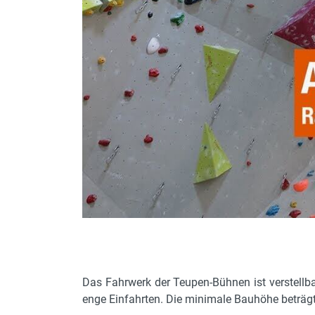
Tankinhalt und Kraftstoff
Motorleistung in kW
Übergreifhöhe
max. Abstützfläche L x B
max. Kabellänge / Querschnitt
Ketten
Nutzlast in Arbeitsposition
max. Böschungswinkel
Nutzlast im Fahrzustand
Korb
Korbarm beweglich
Das Fahrwerk der Teupen-Bühnen ist verstellba
enge Einfahrten. Die minimale Bauhöhe beträgt 