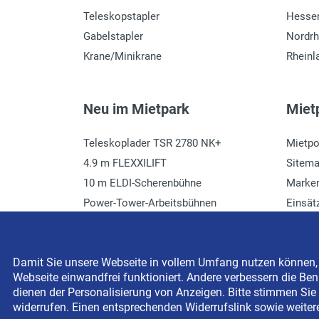
Teleskopstapler
Hesse
Gabelstapler
Nordrh
Krane/Minikrane
Rheinl
Neu im Mietpark
Mietp
Teleskoplader TSR 2780 NK+
Mietpo
4.9 m FLEXXILIFT
Sitem
10 m ELDI-Scherenbühne
Marke
Power-Tower-Arbeitsbühnen
Einsät
Häcksler mieten
Glossa
Damit Sie unsere Webseite in vollem Umfang nutzen können, s
Webseite einwandfrei funktioniert. Andere verbessern die Benu
Copyright © 2026 BEYER-Mietservice KG All rights res
dienen der Personalisierung von Anzeigen. Bitte stimmen Sie 
widerrufen. Einen entsprechenden Widerrufslink sowie weiter