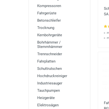
Kompressoren
Sc
Fahrgerüste
SA
Betonschleifer
Trocknung
m
Kernbohrgeräte
m
Bohrhämmer /
Stemmhämmer
Trennschneider
Fahrplatten
Schuttrutschen
Hochdruckreiniger
Industriesauger
Tauchpumpen
Heizgeräte
Fa
Elektrosägen
BG