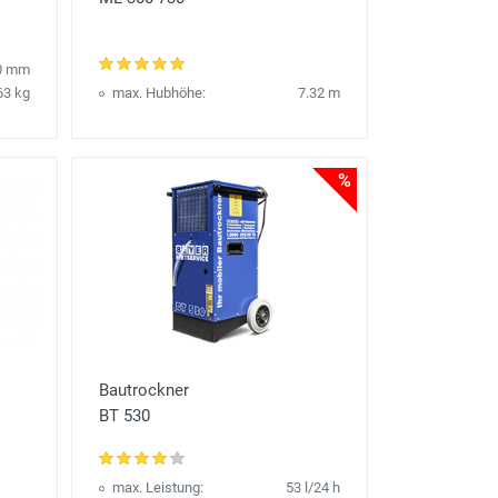
0 mm
63 kg
max. Hubhöhe:
7.32 m
%
Bautrockner
BT 530
max. Leistung:
53 l/24 h