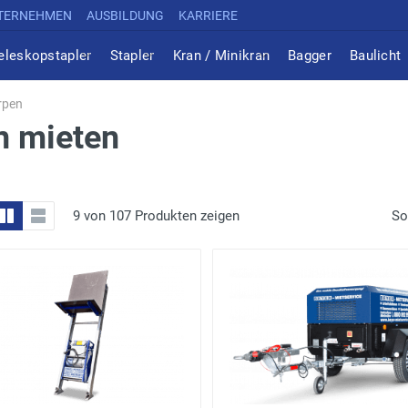
TERNEHMEN
AUSBILDUNG
KARRIERE
eleskopstapler
Stapler
Kran / Minikran
Bagger
Baulicht
rpen
en
mieten
9 von 107 Produkten zeigen
So