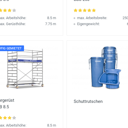
ax. Arbeitshöhe:
8.5 m
max. Arbeitsbreite:
25
ax. Gerüsthöhe:
7.75 m
Eigengewicht:
FIG GEMIETET
hrgerüst
Schuttrutschen
B 8.5
ax. Arbeitshöhe:
8.5 m