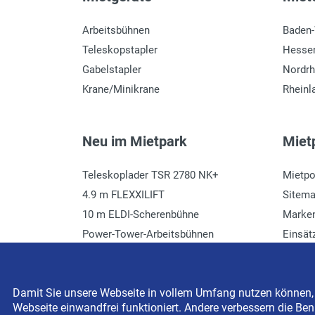
Arbeitsbühnen
Baden
Teleskopstapler
Hesse
Gabelstapler
Nordrh
Krane/Minikrane
Rheinl
Neu im Mietpark
Mietp
Teleskoplader TSR 2780 NK+
Mietpo
4.9 m FLEXXILIFT
Sitem
10 m ELDI-Scherenbühne
Marke
Power-Tower-Arbeitsbühnen
Einsät
Häcksler mieten
Glossa
Damit Sie unsere Webseite in vollem Umfang nutzen können, s
Webseite einwandfrei funktioniert. Andere verbessern die Benu