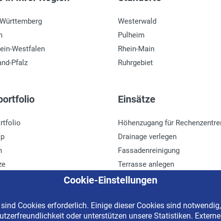
-Württemberg
Westerwald
n
Pulheim
ein-Westfalen
Rhein-Main
and-Pfalz
Ruhrgebiet
ortfolio
Einsätze
rtfolio
Höhenzugang für Rechenzentre
ap
Drainage verlegen
n
Fassadenreinigung
ze
Terrasse anlegen
r
Ladenbau
Cookie-Einstellungen
ind Cookies erforderlich. Einige dieser Cookies sind notwendig,
tzerfreundlichkeit oder unterstützen unsere Statistiken. Extern