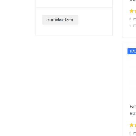
m
zurücksetzen
m
HÄU
Fa
BG
m