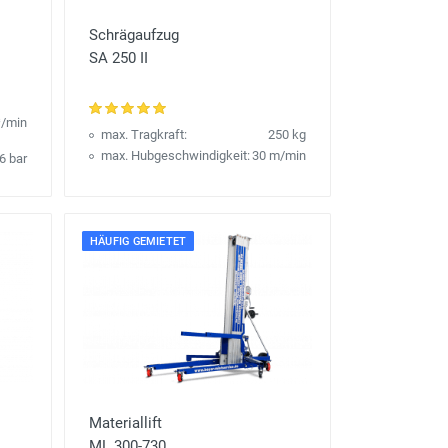
Schrägaufzug
SA 250 II
³/min
max. Tragkraft:
250 kg
max. Hubgeschwindigkeit:
30 m/min
6 bar
HÄUFIG GEMIETET
Materiallift
ML 300-730