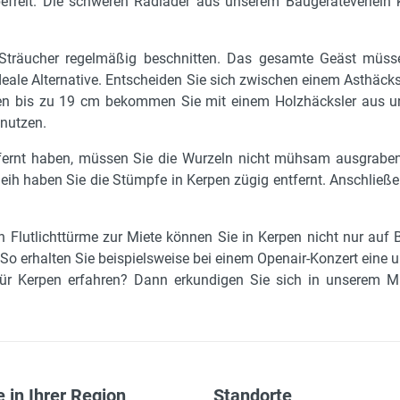
efreit. Die schweren Radlader aus unserem Baugeräteverle
träucher regelmäßig beschnitten. Das gesamte Geäst müsse
deale Alternative. Entscheiden Sie sich zwischen einem Asthäck
ken bis zu 19 cm bekommen Sie mit einem Holzhäcksler aus un
 nutzen.
tfernt haben, müssen Sie die Wurzeln nicht mühsam ausgraben
eih haben Sie die Stümpfe in Kerpen zügig entfernt. Anschließ
 Flutlichttürme zur Miete können Sie in Kerpen nicht nur auf 
. So erhalten Sie beispielsweise bei einem Openair-Konzert ein
ür Kerpen erfahren? Dann erkundigen Sie sich in unserem Mi
 in Ihrer Region
Standorte