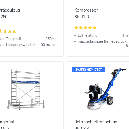
hrägaufzug
Kompressor
 250
BK 41 D
Luftleistung:
4 m
ax. Tragkraft:
250 kg
max. zulässiger Betriebsdruck:
ax. Hubgeschwindigkeit:
30 m/min
8.
HÄUFIG GEMIETET
hrgerüst
Betonschleifmaschine
S 8.5
BBS 250