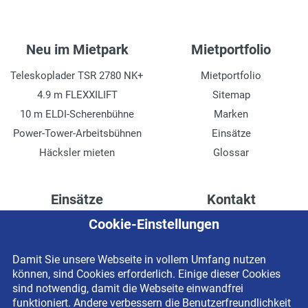
Neu im Mietpark
Mietportfolio
Teleskoplader TSR 2780 NK+
Mietportfolio
4.9 m FLEXXILIFT
Sitemap
10 m ELDI-Scherenbühne
Marken
Power-Tower-Arbeitsbühnen
Einsätze
Häcksler mieten
Glossar
Einsätze
Kontakt
Cookie-Einstellungen
Höhenzugang für
Kontaktformular
Rechenzentren
Anschrift
Damit Sie unsere Webseite in vollem Umfang nutzen
Drainage verlegen
Impressum
können, sind Cookies erforderlich. Einige dieser Cookies
Fassadenreinigung
Datenschutzerklärung
sind notwendig, damit die Webseite einwandfrei
funktioniert. Andere verbessern die Benutzerfreundlichkeit
Terrasse anlegen
Newsletter-Anmeldung