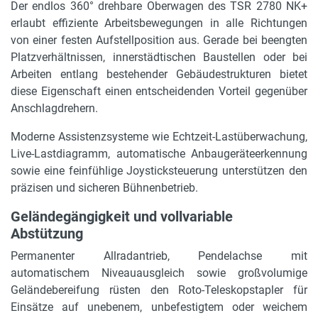
Der endlos 360° drehbare Oberwagen des TSR 2780 NK+
erlaubt effiziente Arbeitsbewegungen in alle Richtungen
Höhe Arbeitskorb
von einer festen Aufstellposition aus. Gerade bei beengten
1,45 m
Platzverhältnissen, innerstädtischen Baustellen oder bei
Arbeiten entlang bestehender Gebäudestrukturen bietet
Motorleistung in kW
diese Eigenschaft einen entscheidenden Vorteil gegenüber
160 kW
Anschlagdrehern.
Motorleistung in PS
Moderne Assistenzsysteme wie Echtzeit-Lastüberwachung,
218 PS
Live-Lastdiagramm, automatische Anbaugeräteerkennung
sowie eine feinfühlige Joysticksteuerung unterstützen den
Bereifung
präzisen und sicheren Bühnenbetrieb.
445/65 R 22,5
Geländegängigkeit und vollvariable
Tankinhalt und Kraftstoff
Abstützung
270 l, Diesel
Permanenter Allradantrieb, Pendelachse mit
Hydraulikleistung
automatischem Niveauausgleich sowie großvolumige
350 bar
Geländebereifung rüsten den Roto-Teleskopstapler für
Einsätze auf unebenem, unbefestigtem oder weichem
Niveauausgleich