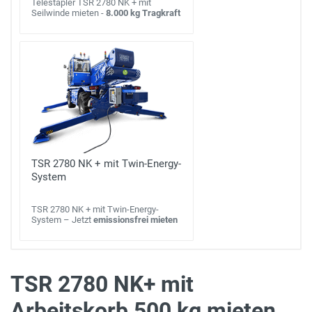
Telestapler TSR 2780 NK + mit
Seilwinde mieten -
8.000 kg Tragkraft
TSR 2780 NK + mit Twin-Energy-
System
TSR 2780 NK + mit Twin-Energy-
System – Jetzt
emissionsfrei mieten
TSR 2780 NK+ mit
Arbeitskorb 500 kg mieten
max. Tragkraft (Plattform eingefahren)