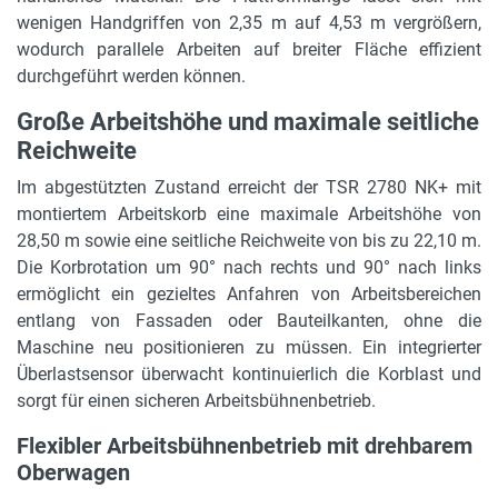
Gerätelänge
wenigen Handgriffen von 2,35 m auf 4,53 m vergrößern,
11,57 m
wodurch parallele Arbeiten auf breiter Fläche effizient
durchgeführt werden können.
Gerätebreite
Große Arbeitshöhe und maximale seitliche
2,53 m
Reichweite
Gerätehöhe
Im abgestützten Zustand erreicht der TSR 2780 NK+ mit
3,23 m
montiertem Arbeitskorb eine maximale Arbeitshöhe von
28,50 m sowie eine seitliche Reichweite von bis zu 22,10 m.
max. Bodenfreiheit
Die Korbrotation um 90° nach rechts und 90° nach links
0,30 m
ermöglicht ein gezieltes Anfahren von Arbeitsbereichen
max. Steigfähigkeit
entlang von Fassaden oder Bauteilkanten, ohne die
66 %
Maschine neu positionieren zu müssen. Ein integrierter
Überlastsensor überwacht kontinuierlich die Korblast und
Länge Arbeitskorb (eingefahren)
sorgt für einen sicheren Arbeitsbühnenbetrieb.
2,35 m
Flexibler Arbeitsbühnenbetrieb mit drehbarem
Länge Arbeitskorb (ausgefahren)
Oberwagen
4,53 m