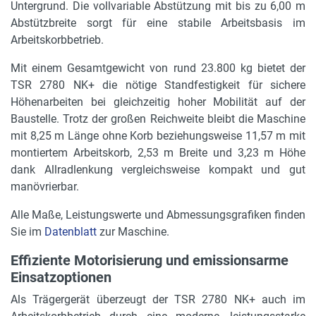
Untergrund. Die vollvariable Abstützung mit bis zu 6,00 m
automatisch
Abstützbreite sorgt für eine stabile Arbeitsbasis im
Arbeitskorbbetrieb.
Gesamtgewicht
23.800 kg
Mit einem Gesamtgewicht von rund 23.800 kg bietet der
TSR 2780 NK+ die nötige Standfestigkeit für sichere
Gewicht Arbeitskorb
Höhenarbeiten bei gleichzeitig hoher Mobilität auf der
725 kg
Baustelle. Trotz der großen Reichweite bleibt die Maschine
mit 8,25 m Länge ohne Korb beziehungsweise 11,57 m mit
montiertem Arbeitskorb, 2,53 m Breite und 3,23 m Höhe
dank Allradlenkung vergleichsweise kompakt und gut
manövrierbar.
Alle Maße, Leistungswerte und Abmessungsgrafiken finden
Sie im
Datenblatt
zur Maschine.
Effiziente Motorisierung und emissionsarme
Einsatzoptionen
Als Trägergerät überzeugt der TSR 2780 NK+ auch im