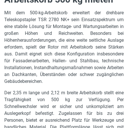
500 kg
Mit dem 500-kg-Arbeitskorb erweitert der drehbare
max. Arbeitshöhe
Teleskopstapler TSR 2780 NK+ sein Einsatzspektrum um
28,50 m
eine stabile Lösung für Montage- und Wartungsarbeiten in
großen Höhen und Reichweiten. Besonders bei
max. zul. Personenanzahl
Höhenherausforderungen, die eine weite seitliche Auslage
3
erfordern, spielt der Rotor mit Arbeitskorb seine Stärken
aus. Damit eignet sich diese Konfiguration insbesondere
mit Zusatzgewicht
für Fassadenarbeiten, Hallen- und Stahlbau, technische
260 kg
Installationen, Instandhaltungsmaßnahmen sowie Arbeiten
an Dachkanten, Überständen oder schwer zugänglichen
max. Plattformhöhe
Gebäudebereichen.
26,50 m
Der 2,35 m lange und 2,12 m breite Arbeitskorb stellt eine
max. seitl. Reichweite
Tragfähigkeit von 500 kg zur Verfügung. Per
22,10 m
Schnellwechsler wird er sicher und unkompliziert am
Auslegerkopf befestigt. Zugelassen für bis zu drei
Rotation
Personen, bietet er ausreichend Platz für Werkzeuge und
+/-90°
handliches Material. Die Plattformlänge lässt sich mit