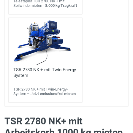
Telestapler TSR 2780 NK + mit
Seilwinde mieten -
8.000 kg Tragkraft
TSR 2780 NK + mit Twin-Energy-
System
TSR 2780 NK + mit Twin-Energy-
System – Jetzt
emissionsfrei mieten
TSR 2780 NK+ mit
Arbeitskorb 1000 kg mieten
max. Tragkraft (Plattform eingefahren)