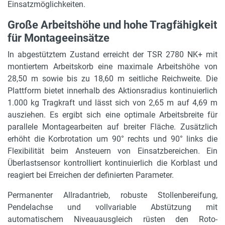
Einsatzmöglichkeiten.
Gerätelänge
10,63 m
Große Arbeitshöhe und hohe Tragfähigkeit
für Montageeinsätze
Gerätebreite
In abgestütztem Zustand erreicht der TSR 2780 NK+ mit
2,53 m
montiertem Arbeitskorb eine maximale Arbeitshöhe von
Gerätehöhe
28,50 m sowie bis zu 18,60 m seitliche Reichweite. Die
3,23 m
Plattform bietet innerhalb des Aktionsradius kontinuierlich
1.000 kg Tragkraft und lässt sich von 2,65 m auf 4,69 m
max. Bodenfreiheit
ausziehen. Es ergibt sich eine optimale Arbeitsbreite für
0,30 m
parallele Montagearbeiten auf breiter Fläche. Zusätzlich
erhöht die Korbrotation um 90° rechts und 90° links die
max. Steigfähigkeit
Flexibilität beim Ansteuern von Einsatzbereichen. Ein
66 %
Überlastsensor kontrolliert kontinuierlich die Korblast und
reagiert bei Erreichen der definierten Parameter.
Länge Arbeitskorb (eingefahren)
2,65 m
Permanenter Allradantrieb, robuste Stollenbereifung,
Pendelachse und vollvariable Abstützung mit
Länge Arbeitskorb (ausgefahren)
automatischem Niveauausgleich rüsten den Roto-
4,69 m