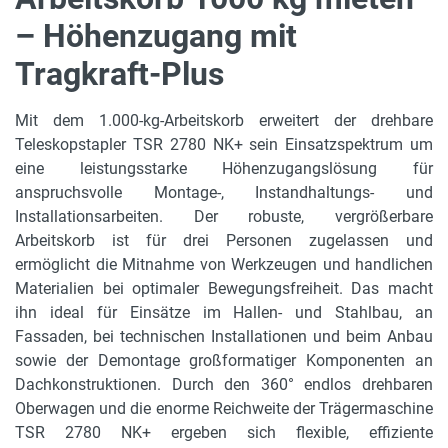
1.000 kg
– Höhenzugang mit
Tragkraft-Plus
max. Arbeitshöhe
28,50 m
Mit dem 1.000-kg-Arbeitskorb erweitert der drehbare
max. zul. Personenanzahl
Teleskopstapler TSR 2780 NK+ sein Einsatzspektrum um
3
eine leistungsstarke Höhenzugangslösung für
anspruchsvolle Montage-, Instandhaltungs- und
mit Zusatzgewicht
Installationsarbeiten. Der robuste, vergrößerbare
760 kg
Arbeitskorb ist für drei Personen zugelassen und
ermöglicht die Mitnahme von Werkzeugen und handlichen
max. Plattformhöhe
Materialien bei optimaler Bewegungsfreiheit. Das macht
26,50 m
ihn ideal für Einsätze im Hallen- und Stahlbau, an
max. seitl. Reichweite
Fassaden, bei technischen Installationen und beim Anbau
18,60 m
sowie der Demontage großformatiger Komponenten an
Dachkonstruktionen. Durch den 360° endlos drehbaren
Rotation
Oberwagen und die enorme Reichweite der Trägermaschine
+/-90°
TSR 2780 NK+ ergeben sich flexible, effiziente