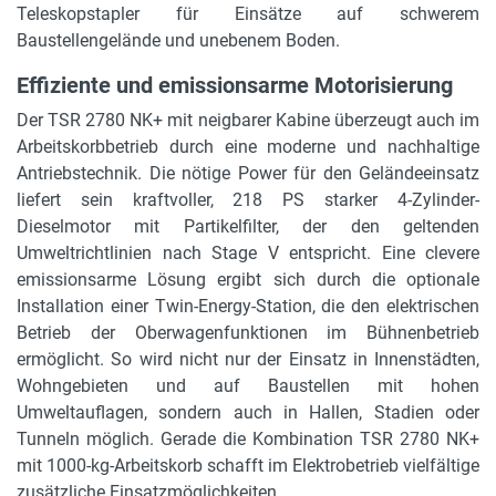
Teleskopstapler für Einsätze auf schwerem
Baustellengelände und unebenem Boden.
Höhe Arbeitskorb
1,48 m
Effiziente und emissionsarme Motorisierung
Motorleistung in kW
Der TSR 2780 NK+ mit neigbarer Kabine überzeugt auch im
160 kW
Arbeitskorbbetrieb durch eine moderne und nachhaltige
Antriebstechnik. Die nötige Power für den Geländeeinsatz
Motorleistung in PS
liefert sein kraftvoller, 218 PS starker 4-Zylinder-
218 PS
Dieselmotor mit Partikelfilter, der den geltenden
Umweltrichtlinien nach Stage V entspricht. Eine clevere
Bereifung
emissionsarme Lösung ergibt sich durch die optionale
445/65 R 22,5
Installation einer Twin-Energy-Station, die den elektrischen
Betrieb der Oberwagenfunktionen im Bühnenbetrieb
Tankinhalt und Kraftstoff
ermöglicht. So wird nicht nur der Einsatz in Innenstädten,
270 l, Diesel
Wohngebieten und auf Baustellen mit hohen
Umweltauflagen, sondern auch in Hallen, Stadien oder
Hydraulikleistung
Tunneln möglich. Gerade die Kombination TSR 2780 NK+
350 bar
mit 1000-kg-Arbeitskorb schafft im Elektrobetrieb vielfältige
Niveauausgleich
zusätzliche Einsatzmöglichkeiten.