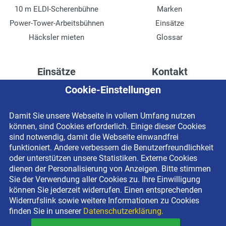
10 m ELDI-Scherenbühne
Marken
Power-Tower-Arbeitsbühnen
Einsätze
Häcksler mieten
Glossar
Einsätze
Kontakt
Cookie-Einstellungen
Höhenzugang für
Kontaktformular
Rechenzentren
Anschrift
Damit Sie unsere Webseite in vollem Umfang nutzen
Drainage verlegen
Impressum
können, sind Cookies erforderlich. Einige dieser Cookies
Fassadenreinigung
Datenschutzerklärung
sind notwendig, damit die Webseite einwandfrei
funktioniert. Andere verbessern die Benutzerfreundlichkeit
Terrasse anlegen
Newsletter-Anmeldung
oder unterstützen unsere Statistiken. Externe Cookies
Ladenbau
dienen der Personalisierung von Anzeigen. Bitte stimmen
Sie der Verwendung aller Cookies zu. Ihre Einwilligung
können Sie jederzeit widerrufen. Einen entsprechenden
Widerrufslink sowie weitere Informationen zu Cookies
finden Sie in unserer
Datenschutzerklärung.