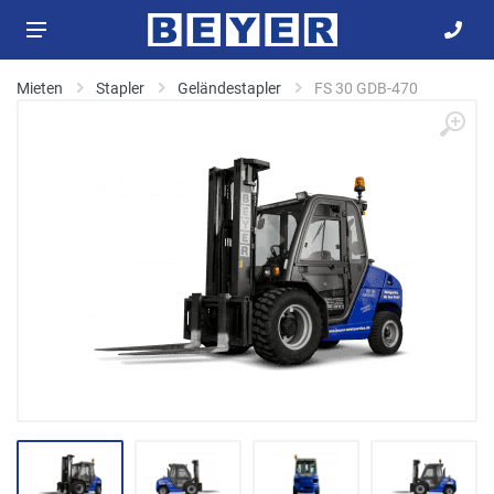
Mieten
Stapler
Geländestapler
FS 30 GDB-470