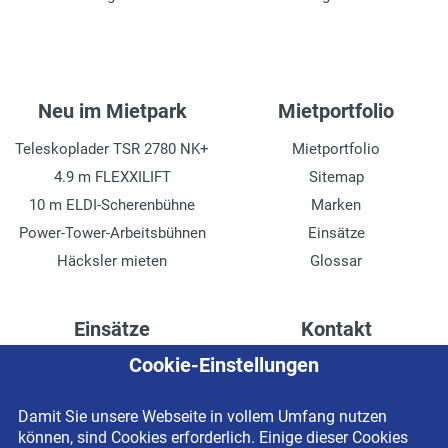
Mastneigung
vor/zurück, 10°/12°
Hydraulikdruck
Neu im Mietpark
Mietportfolio
125 bar
Teleskoplader TSR 2780 NK+
Mietportfolio
4.9 m FLEXXILIFT
Sitemap
10 m ELDI-Scherenbühne
Marken
Power-Tower-Arbeitsbühnen
Einsätze
Häcksler mieten
Glossar
Einsätze
Kontakt
Cookie-Einstellungen
Höhenzugang für
Kontaktformular
Rechenzentren
Anschrift
Damit Sie unsere Webseite in vollem Umfang nutzen
Drainage verlegen
Impressum
können, sind Cookies erforderlich. Einige dieser Cookies