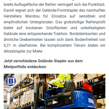
max. Tragkraft
breite Auflagefläche der Reifen verringert sich die Punktlast.
3000 kg
Damit eignet sich der Gelände-Frontstapler des namhaften
Herstellers Manitou für Einsätze auf sensiblen und
Lastschwerpunkt
empfindlichen Untergründen. Das grobstollige Reifenprofil
500 mm
bietet auf trockenen Grünflächen und unbefestigtem
Gelände eine entsprechende Traktion. Bordsteinkanten und
Gerätebreite in m
ähnliche Unebenheiten lassen sich dank Bodenfreiheit von
1.54 m
0,21 m überfahren. Bei kompliziertem Terrain bieten wir
Antrieb
Allradstapler zur Miete.
3 Zylinder Diesel
Jetzt verschiedene Gelände-Stapler aus dem
Rußpartikelfilter
Mietportfolio entdecken:
auf Anfrage
Frontstapler Vorteile mieten | BEYER-
Gabelverlängerung
optional erhältlich
Mietservice
Radstand
1.9 m