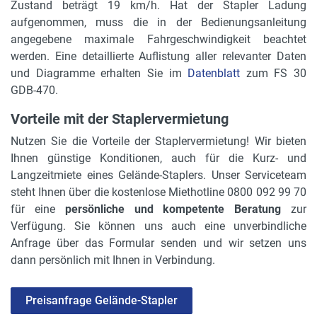
Triplex-Freihub
Zustand beträgt 19 km/h. Hat der Stapler Ladung
aufgenommen, muss die in der Bedienungsanleitung
Rückfahrwarner
angegebene maximale Fahrgeschwindigkeit beachtet
nein
werden. Eine detaillierte Auflistung aller relevanter Daten
und Diagramme erhalten Sie im
Datenblatt
zum FS 30
Lastschutzgitter
GDB-470.
nein
Vorteile mit der Staplervermietung
Zusatzbeleuchtung
Nutzen Sie die Vorteile der Staplervermietung! Wir bieten
nein
Ihnen günstige Konditionen, auch für die Kurz- und
Durchfahrtshöhe
Langzeitmiete eines Gelände-Staplers. Unser Serviceteam
2.4 m
steht Ihnen über die kostenlose Miethotline 0800 092 99 70
für eine
persönliche und kompetente Beratung
zur
Gabelzinken H, B, L
Verfügung. Sie können uns auch eine unverbindliche
50 x 150 x 1200 mm
Anfrage über das Formular senden und wir setzen uns
dann persönlich mit Ihnen in Verbindung.
Seitenschieber
ja
Preisanfrage Gelände-Stapler
max. verfahrbare Last