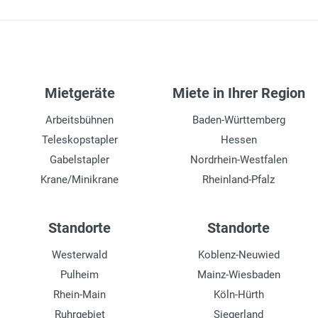
3000 kg
Zinkenverstellung
manuell
Mietgeräte
Miete in Ihrer Region
Getriebe
Automatik
Arbeitsbühnen
Baden-Württemberg
Teleskopstapler
Hessen
Kabinenart
geschlossen
Gabelstapler
Nordrhein-Westfalen
Krane/Minikrane
Rheinland-Pfalz
Fahrgeschwindigkeit max.
19 km/h
Standorte
Standorte
Wenderadius außen
4.53 m
Westerwald
Koblenz-Neuwied
Pulheim
Mainz-Wiesbaden
Tankinhalt und Kraftstoff
Rhein-Main
Köln-Hürth
73,5 l, Diesel
Ruhrgebiet
Siegerland