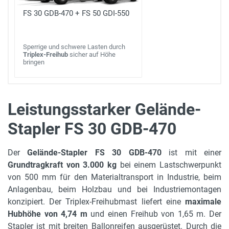
FS 30 GDB-470 + FS 50 GDI-550
Sperrige und schwere Lasten durch
Triplex-Freihub
sicher auf Höhe
bringen
Leistungsstarker Gelände-
Stapler FS 30 GDB-470
max. Hubhöhe
4.74 m
Der
Gelände-Stapler FS 30 GDB-470
ist mit einer
Länge mit Gabeln
Grundtragkraft von 3.000 kg
bei einem Lastschwerpunkt
4.3 m
von 500 mm für den Materialtransport in Industrie, beim
Anlagenbau, beim Holzbau und bei Industriemontagen
Leergewicht
konzipiert. Der Triplex-Freihubmast liefert eine
maximale
5310 kg
Hubhöhe von 4,74 m
und einen Freihub von 1,65 m. Der
Stapler ist mit breiten Ballonreifen ausgerüstet. Durch die