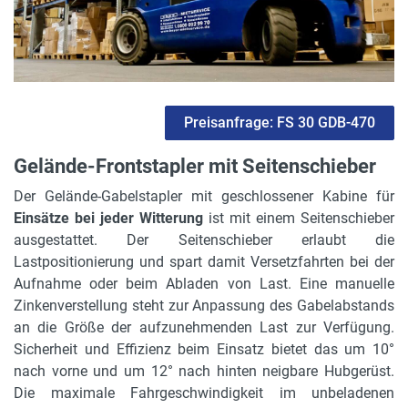
Gerätehöhe in m
2.4 m
max. Bodenfreiheit
0.21 m
Preisanfrage: FS 30 GDB-470
Freihub
Gelände-Frontstapler mit Seitenschieber
1.65 m
Der Gelände-Gabelstapler mit geschlossener Kabine für
Motorleistung in kW
Einsätze bei jeder Witterung
ist mit einem Seitenschieber
38.5 kW
ausgestattet. Der Seitenschieber erlaubt die
Lastpositionierung und spart damit Versetzfahrten bei der
Masthöhe
Aufnahme oder beim Abladen von Last. Eine manuelle
2.4 m
Zinkenverstellung steht zur Anpassung des Gabelabstands
an die Größe der aufzunehmenden Last zur Verfügung.
Länge ohne Gabeln
Sicherheit und Effizienz beim Einsatz bietet das um 10°
3.1 m
nach vorne und um 12° nach hinten neigbare Hubgerüst.
Mastart
Die maximale Fahrgeschwindigkeit im unbeladenen