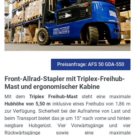
Radstand
2.12 m
Gerätehöhe in m
2.95 m
max. Bodenfreiheit
0.37 m
Preisanfrage: AFS 50 GDA-550
Allrad 4 x 4
Front-Allrad-Stapler mit Triplex-Freihub-
ja
Mast und ergonomischer Kabine
Freihub
Mit dem
Triplex Freihub-Mast
steht eine maximale
1.86 m
Hubhöhe von 5,50 m
inklusive eines Freihubs von 1,86 m
zur Verfügung. Sicherheit bei der Aufnahme von Last und
Motorleistung in kW
beim Transport bietet das je um 15° nach vorne und hinten
61.5 kW
neigbare Hubgerüst. Vier Vorwärtsgänge und vier
Rückwärtsgänge sowie eine maximale
Masthöhe