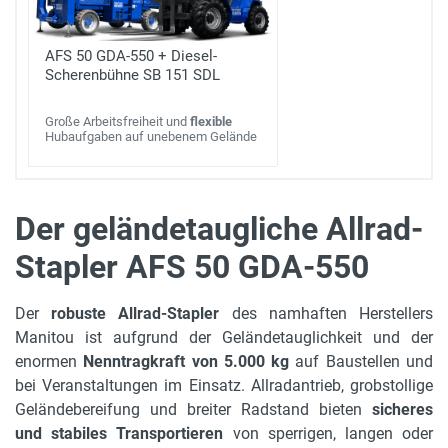
AFS 50 GDA-550 + Diesel-
Scherenbühne SB 151 SDL
Große Arbeitsfreiheit und
flexible
Hubaufgaben auf unebenem Gelände
Der geländetaugliche Allrad-
Stapler AFS 50 GDA-550
max. Hubhöhe
5.5 m
Der
robuste Allrad-Stapler
des namhaften Herstellers
Länge mit Gabeln
Manitou ist aufgrund der Geländetauglichkeit und der
5.65 m
enormen
Nenntragkraft von 5.000 kg
auf Baustellen und
bei Veranstaltungen im Einsatz. Allradantrieb, grobstollige
Leergewicht
Geländebereifung und breiter Radstand bieten
sicheres
8900 kg
und stabiles Transportieren
von sperrigen, langen oder