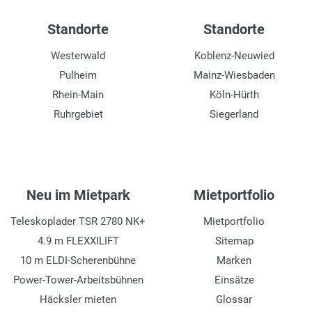
Wenderadius außen
Standorte
Standorte
3.98 m
Westerwald
Koblenz-Neuwied
Tankinhalt und Kraftstoff
Pulheim
Mainz-Wiesbaden
85 l, Diesel
Rhein-Main
Köln-Hürth
Ruhrgebiet
Siegerland
Mastneigung
vor/zurück, 15°/15°
Neu im Mietpark
Mietportfolio
Teleskoplader TSR 2780 NK+
Mietportfolio
4.9 m FLEXXILIFT
Sitemap
10 m ELDI-Scherenbühne
Marken
Power-Tower-Arbeitsbühnen
Einsätze
Häcksler mieten
Glossar