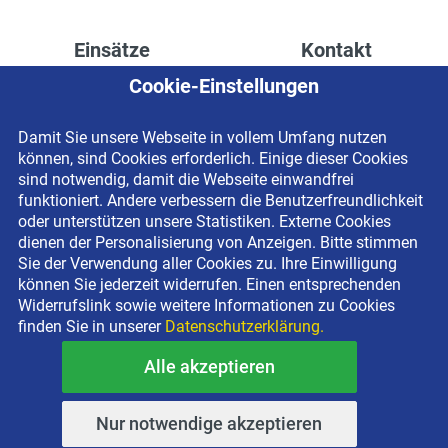
Einsätze
Kontakt
Cookie-Einstellungen
Höhenzugang für
Kontaktformular
Rechenzentren
Anschrift
Damit Sie unsere Webseite in vollem Umfang nutzen
Drainage verlegen
Impressum
können, sind Cookies erforderlich. Einige dieser Cookies
Fassadenreinigung
Datenschutzerklärung
sind notwendig, damit die Webseite einwandfrei
funktioniert. Andere verbessern die Benutzerfreundlichkeit
Terrasse anlegen
Newsletter-Anmeldung
oder unterstützen unsere Statistiken. Externe Cookies
Ladenbau
dienen der Personalisierung von Anzeigen. Bitte stimmen
Sie der Verwendung aller Cookies zu. Ihre Einwilligung
können Sie jederzeit widerrufen. Einen entsprechenden
Widerrufslink sowie weitere Informationen zu Cookies
finden Sie in unserer
Datenschutzerklärung.
Alle akzeptieren
Copyright © 2026 BEYER-Mietservice KG All rights reserved |
Kostenlose Miethotline 0800 092 99 70
Nur notwendige akzeptieren