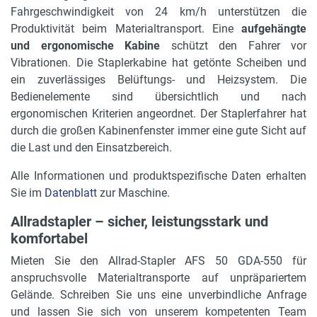
Fahrgeschwindigkeit von 24 km/h unterstützen die
2.95 m
Produktivität beim Materialtransport. Eine
aufgehängte
Länge ohne Gabeln
und ergonomische Kabine
schützt den Fahrer vor
3.85 m
Vibrationen. Die Staplerkabine hat getönte Scheiben und
ein zuverlässiges Belüftungs- und Heizsystem. Die
Mastart
Bedienelemente sind übersichtlich und nach
Triplex Freihub
ergonomischen Kriterien angeordnet. Der Staplerfahrer hat
durch die großen Kabinenfenster immer eine gute Sicht auf
Rückfahrwarner
die Last und den Einsatzbereich.
nein
Alle Informationen und produktspezifische Daten erhalten
Lastschutzgitter
Sie im
Datenblatt
zur Maschine.
nein
Allradstapler – sicher, leistungsstark und
Zusatzbeleuchtung
komfortabel
nein
Mieten Sie den Allrad-Stapler AFS 50 GDA-550 für
anspruchsvolle Materialtransporte auf unpräpariertem
Durchfahrtshöhe
Gelände. Schreiben Sie uns eine unverbindliche Anfrage
2.95 m
und lassen Sie sich von unserem kompetenten Team