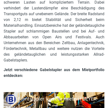
schweren Lasten auf kompliziertem Terrain. Dabei
max. Tragkraft
verhindert der Lastendämpfer eine Beschädigung des
5000 kg
Transportguts auf unebenem Gelände. Der breite Radstand
von 2,12 m bietet Stabilität und Sicherheit beim
Lastschwerpunkt
Materialhandling. Einsatzbereiche hat der geländetaugliche
600 mm
Stapler auf schlammigen Baustellen und bei Auf- und
Abbauarbeiten von Open Airs und Festivals. Auch
Gerätebreite in m
Unternehmen aus den Bereichen Zeltbau, Anlagentechnik,
2.08 m
Fördertechnik, Metallbau und weitere nutzen die Vorteile
Antrieb
des geländetauglichen und leistungsstarken Allrad-
Diesel
Gabelstaplers.
Rußpartikelfilter
Jetzt verschiedene Gabelstapler aus dem Mietportfolio
auf Anfrage
entdecken:
Gabelverlängerung
optional erhältlich
Frontstapler Vorteile mieten | BEYER-
Bereifung
Mietservice
marking