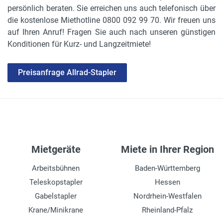
Gabelzinken H, B, L
persönlich beraten. Sie erreichen uns auch telefonisch über
60 x 150 x 1800 mm
die kostenlose Miethotline 0800 092 99 70. Wir freuen uns
auf Ihren Anruf! Fragen Sie auch nach unseren günstigen
Seitenschieber
Konditionen für Kurz- und Langzeitmiete!
ja
Preisanfrage Allrad-Stapler
max. verfahrbare Last
5000 kg
Zinkenverstellung
manuell
Getriebe
Mietgeräte
Miete in Ihrer Region
Schaltung, 4 Gänge und Rückwärts
Arbeitsbühnen
Baden-Württemberg
Kabinenart
Teleskopstapler
Hessen
geschlossen
Gabelstapler
Nordrhein-Westfalen
Fahrgeschwindigkeit max.
Krane/Minikrane
Rheinland-Pfalz
20 km/h