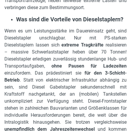
Transportfahrzeuge, heben teilweise extreme Lasten und
verbringen diese zum Bestimmungsort.
Was sind die Vorteile von Dieselstaplern?
Wenn es um Leistungsstärke im Dauereinsatz geht, sind
Dieselstapler unschlagbar. Nur mit PS-starken
Dieselstaplern lassen sich
extreme Tragkräfte
realisieren
– massive Schwerlaststapler heben über 70 Tonnen!
Dieselstapler erledigen zuverlässig stundenlange Hub- und
Transportaufgaben,
ohne Pausen für Ladezeiten
einzufordern. Das prädestiniert sie
für den 3-Schicht-
Betrieb
. Statt von elektrischer Infrastruktur abhängig zu
sein, sind Diesel Gabelstapler sekundenschnell mit
Kraftstoff nachgetankt, der an (mobilen) Tankstellen
unkompliziert zur Verfügung steht. Diesel-Frontstapler
stehen in zahlreichen Bauvarianten und Größenklassen für
individuelle Herausforderungen bereit, die weit über die
Intralogistik hinausgehen. Sie trotzen vergleichsweise
unempfindlich dem Jahreszeitenwechsel
und kommen