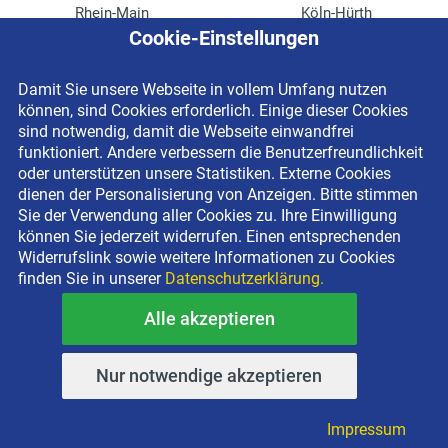
Rhein-Main
Köln-Hürth
Cookie-Einstellungen
Ruhrgebiet
Siegerland
Damit Sie unsere Webseite in vollem Umfang nutzen
können, sind Cookies erforderlich. Einige dieser Cookies
sind notwendig, damit die Webseite einwandfrei
funktioniert. Andere verbessern die Benutzerfreundlichkeit
Neu im Mietpark
Mietportfolio
oder unterstützen unsere Statistiken. Externe Cookies
dienen der Personalisierung von Anzeigen. Bitte stimmen
Teleskoplader TSR 2780 NK+
Mietportfolio
Sie der Verwendung aller Cookies zu. Ihre Einwilligung
4.9 m FLEXXILIFT
Sitemap
können Sie jederzeit widerrufen. Einen entsprechenden
10 m ELDI-Scherenbühne
Marken
Widerrufslink sowie weitere Informationen zu Cookies
finden Sie in unserer
Datenschutzerklärung.
Power-Tower-Arbeitsbühnen
Einsätze
Häcksler mieten
Glossar
Alle akzeptieren
Einsätze
Kontakt
Nur notwendige akzeptieren
Höhenzugang für
Kontaktformular
Impressum
Rechenzentren
Anschrift