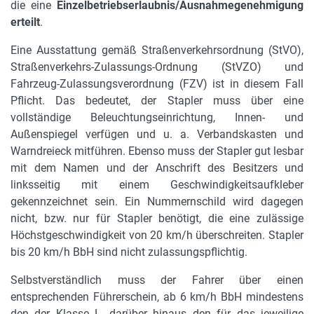
die eine
Einzelbetriebserlaubnis/Ausnahmegenehmigung
erteilt
.
Eine Ausstattung gemäß Straßenverkehrsordnung (StVO),
Straßenverkehrs-Zulassungs-Ordnung (StVZO) und
Fahrzeug-Zulassungsverordnung (FZV) ist in diesem Fall
Pflicht. Das bedeutet, der Stapler muss über eine
vollständige Beleuchtungseinrichtung, Innen- und
Außenspiegel verfügen und u. a. Verbandskasten und
Warndreieck mitführen. Ebenso muss der Stapler gut lesbar
mit dem Namen und der Anschrift des Besitzers und
linksseitig mit einem Geschwindigkeitsaufkleber
gekennzeichnet sein. Ein Nummernschild wird dagegen
nicht, bzw. nur für Stapler benötigt, die eine zulässige
Höchstgeschwindigkeit von 20 km/h überschreiten. Stapler
bis 20 km/h BbH sind nicht zulassungspflichtig.
Selbstverständlich muss der Fahrer über einen
entsprechenden Führerschein, ab 6 km/h BbH mindestens
den der Klasse L, darüber hinaus den für das jeweilige