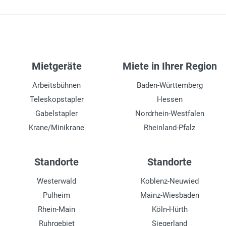
ja
max. verfahrbare Last
2500 kg
Mietgeräte
Miete in Ihrer Region
Zinkenverstellung
manuell
Arbeitsbühnen
Baden-Württemberg
Teleskopstapler
Hessen
Getriebe
Automatik
Gabelstapler
Nordrhein-Westfalen
Krane/Minikrane
Rheinland-Pfalz
Kabinenart
offen
Standorte
Standorte
verkranbar
ja
Westerwald
Koblenz-Neuwied
Pulheim
Mainz-Wiesbaden
Fahrgeschwindigkeit max.
Rhein-Main
Köln-Hürth
20 km/h
Ruhrgebiet
Siegerland