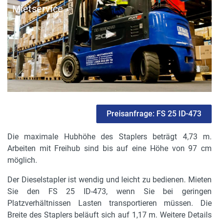
Mietservice
Radstand
1.63 m
Gerätehöhe in m
2.2 m
max. Bodenfreiheit
0.11 m
Freihub
Preisanfrage: FS 25 ID-473
0.97 m
Die maximale Hubhöhe des Staplers beträgt 4,73 m.
Motorleistung in kW
Arbeiten mit Freihub sind bis auf eine Höhe von 97 cm
43 kW
möglich.
Masthöhe
Der Dieselstapler ist wendig und leicht zu bedienen. Mieten
2.2 m
Sie den FS 25 ID-473, wenn Sie bei geringen
Platzverhältnissen Lasten transportieren müssen. Die
Länge ohne Gabeln
Breite des Staplers beläuft sich auf 1,17 m. Weitere Details