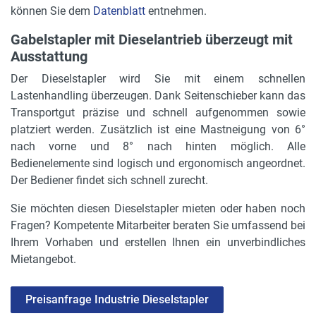
1.46 m
können Sie dem
Datenblatt
entnehmen.
Mastart
Gabelstapler mit Dieselantrieb überzeugt mit
Triplex-Freihub
Ausstattung
Der Dieselstapler wird Sie mit einem schnellen
Rückfahrwarner
Lastenhandling überzeugen. Dank Seitenschieber kann das
nein
Transportgut präzise und schnell aufgenommen sowie
Lastschutzgitter
platziert werden. Zusätzlich ist eine Mastneigung von 6°
nein
nach vorne und 8° nach hinten möglich. Alle
Bedienelemente sind logisch und ergonomisch angeordnet.
Zusatzbeleuchtung
Der Bediener findet sich schnell zurecht.
ja
Sie möchten diesen Dieselstapler mieten oder haben noch
Durchfahrtshöhe
Fragen? Kompetente Mitarbeiter beraten Sie umfassend bei
2.2 m
Ihrem Vorhaben und erstellen Ihnen ein unverbindliches
Mietangebot.
Gabelzinken H, B, L
45 x 100 x 1200 mm
Preisanfrage Industrie Dieselstapler
Seitenschieber