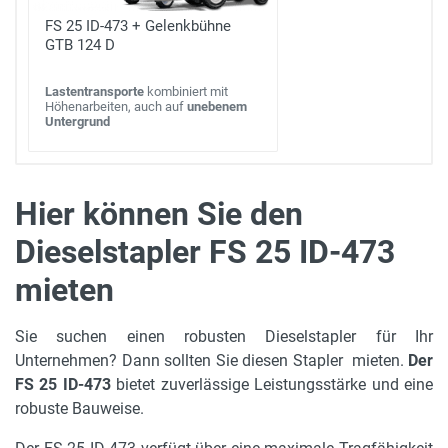
FS 25 ID-473 + Gelenkbühne
GTB 124 D
Lastentransporte
kombiniert mit
Höhenarbeiten, auch auf
unebenem
Untergrund
Hier können Sie den
Dieselstapler FS 25 ID-473
max. Hubhöhe
4.73 m
mieten
Länge mit Gabeln
Sie suchen einen robusten Dieselstapler für Ihr
2.66 m
Unternehmen? Dann sollten Sie diesen Stapler mieten.
Der
FS 25 ID-473
bietet zuverlässige Leistungsstärke und eine
Leergewicht
robuste Bauweise.
4420 kg