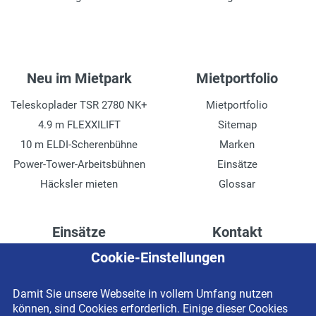
Wenderadius außen
2.26 m
Tankinhalt und Kraftstoff
Neu im Mietpark
Mietportfolio
51 l, Diesel
Teleskoplader TSR 2780 NK+
Mietportfolio
Mastneigung
4.9 m FLEXXILIFT
Sitemap
vor/zurück, 6°/8°
10 m ELDI-Scherenbühne
Marken
max. Steigfähigkeit in %
Power-Tower-Arbeitsbühnen
Einsätze
28 %
Häcksler mieten
Glossar
Hydraulikdruck
195 bar
Einsätze
Kontakt
Cookie-Einstellungen
Höhenzugang für
Kontaktformular
Rechenzentren
Anschrift
Damit Sie unsere Webseite in vollem Umfang nutzen
Drainage verlegen
Impressum
können, sind Cookies erforderlich. Einige dieser Cookies