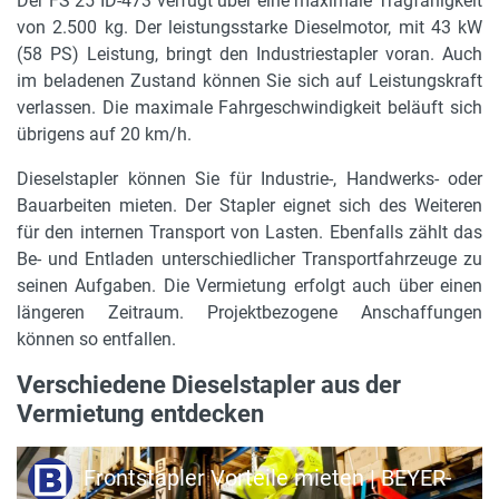
Der FS 25 ID-473 verfügt über eine maximale Tragfähigkeit
max. Tragkraft
von 2.500 kg. Der leistungsstarke Dieselmotor, mit 43 kW
2500 kg
(58 PS) Leistung, bringt den Industriestapler voran. Auch
Lastschwerpunkt
im beladenen Zustand können Sie sich auf Leistungskraft
500 mm
verlassen. Die maximale Fahrgeschwindigkeit beläuft sich
übrigens auf 20 km/h.
Gerätebreite in m
Dieselstapler können Sie für Industrie-, Handwerks- oder
1.17 m
Bauarbeiten mieten. Der Stapler eignet sich des Weiteren
Antrieb
für den internen Transport von Lasten. Ebenfalls zählt das
4-Zylinder Diesel
Be- und Entladen unterschiedlicher Transportfahrzeuge zu
seinen Aufgaben. Die Vermietung erfolgt auch über einen
Rußpartikelfilter
längeren Zeitraum. Projektbezogene Anschaffungen
auf Anfrage
können so entfallen.
Gabelverlängerung
Verschiedene Dieselstapler aus der
optional erhältlich
Vermietung entdecken
Bereifung
Frontstapler Vorteile mieten | BEYER-
Vollgummi