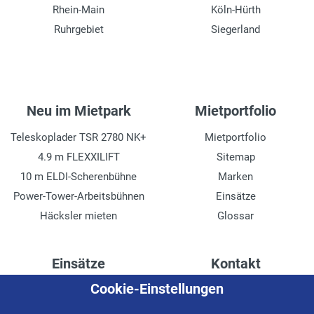
Rhein-Main
Köln-Hürth
Ruhrgebiet
Siegerland
Neu im Mietpark
Mietportfolio
Teleskoplader TSR 2780 NK+
Mietportfolio
4.9 m FLEXXILIFT
Sitemap
10 m ELDI-Scherenbühne
Marken
Power-Tower-Arbeitsbühnen
Einsätze
Häcksler mieten
Glossar
Einsätze
Kontakt
Cookie-Einstellungen
Höhenzugang für
Kontaktformular
Rechenzentren
Anschrift