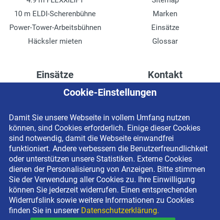
4.9 m FLEXXILIFT
Sitemap
10 m ELDI-Scherenbühne
Marken
Power-Tower-Arbeitsbühnen
Einsätze
Häcksler mieten
Glossar
Einsätze
Kontakt
Cookie-Einstellungen
Höhenzugang für
Kontaktformular
Rechenzentren
Anschrift
Damit Sie unsere Webseite in vollem Umfang nutzen
Drainage verlegen
Impressum
können, sind Cookies erforderlich. Einige dieser Cookies
Fassadenreinigung
Datenschutzerklärung
sind notwendig, damit die Webseite einwandfrei
funktioniert. Andere verbessern die Benutzerfreundlichkeit
Terrasse anlegen
Newsletter-Anmeldung
oder unterstützen unsere Statistiken. Externe Cookies
Ladenbau
dienen der Personalisierung von Anzeigen. Bitte stimmen
Sie der Verwendung aller Cookies zu. Ihre Einwilligung
können Sie jederzeit widerrufen. Einen entsprechenden
Widerrufslink sowie weitere Informationen zu Cookies
finden Sie in unserer
Datenschutzerklärung.