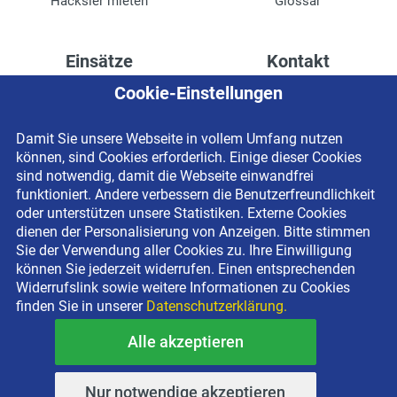
Häcksler mieten
Glossar
Einsätze
Kontakt
Cookie-Einstellungen
Höhenzugang für
Kontaktformular
Rechenzentren
Anschrift
Damit Sie unsere Webseite in vollem Umfang nutzen
Drainage verlegen
Impressum
können, sind Cookies erforderlich. Einige dieser Cookies
Fassadenreinigung
Datenschutzerklärung
sind notwendig, damit die Webseite einwandfrei
funktioniert. Andere verbessern die Benutzerfreundlichkeit
Terrasse anlegen
Newsletter-Anmeldung
oder unterstützen unsere Statistiken. Externe Cookies
Ladenbau
dienen der Personalisierung von Anzeigen. Bitte stimmen
Sie der Verwendung aller Cookies zu. Ihre Einwilligung
können Sie jederzeit widerrufen. Einen entsprechenden
Widerrufslink sowie weitere Informationen zu Cookies
finden Sie in unserer
Datenschutzerklärung.
Alle akzeptieren
Copyright © 2026 BEYER-Mietservice KG All rights reserved |
Kostenlose Miethotline 0800 092 99 70
Nur notwendige akzeptieren