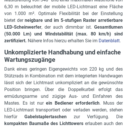
Gerätelänge in m
6,30 m beleuchtet der mobile LED-Lichtmast eine Fläche
1.23 m
von 1.000 m². Optimale Flexibilität bei der Einstellung
Gerätebreite in m
bietet der
neigbare und im 5-stufigen Raster arretierbare
0.78 m
LED-Scheinwerfer
, der auch dimmbar ist.
Gesamtlumen
(50.000 Lm) und Windstabilität (max. 80 km/h) sind
max. Ausleuchtung
zertifiziert.
Nähere Infos hierzu erhalten Sie im
Datenblatt
.
1000 qm
Unkomplizierte Handhabung und einfache
Lampenleistung
Wartungszugänge
400 Watt
Dank eines geringen Eigengewichts von 220 kg und des
Stützrads in Kombination mit dem integrierten Handwagen
max. Windgeschwindigkeit
lässt sich der Lichtmast unkompliziert an die gewünschte
80 km/h
Position bringen. Über die Doppelkurbel erfolgt das
Lampentyp
ermüdungsarme und zügige Aus- und Einfahren des
LED (blendfrei)
Mastes. Es ist nur
ein Bediener erforderlich
. Muss der
LED-Lichtmast transportiert oder verladen werden, stehen
hierfür
Gabelstaplertaschen
zur Verfügung. Die
kompakten Baumaße des Lichttowers
erlauben auch den