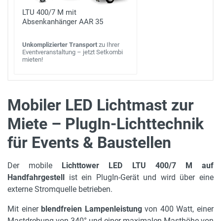
LTU 400/7 M mit
Absenkanhänger AAR 35
Unkomplizierter Transport
zu Ihrer
Eventveranstaltung – jetzt Setkombi
mieten!
Mobiler LED Lichtmast zur
Miete – PlugIn-Lichttechnik
360°
Produktvorstellung
Bedienung
Leergewicht
220 kg
für Events & Baustellen
Starten
Parallelschaltung
Lichtjustierung
max. Masthöhe
Aufstellen
Transport
Der mobile
Lichttower LED LTU 400/7 M auf
6.3 m
Handfahrgestell
ist ein PlugIn-Gerät und wird über eine
Einsatz auf Sängerfest in Bitzen
externe Stromquelle betrieben.
Gerätehöhe in m
2.42 m
Mit einer
blendfreien Lampenleistung
von 400 Watt, einer
Mastdrehung von 340° und einer maximalen Masthöhe von