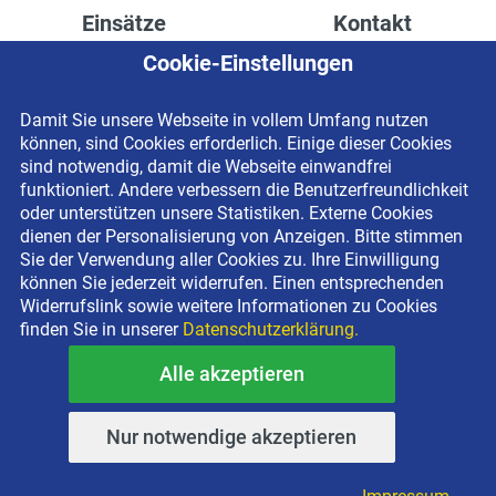
Einsätze
Kontakt
Cookie-Einstellungen
Höhenzugang für
Kontaktformular
Rechenzentren
Anschrift
Damit Sie unsere Webseite in vollem Umfang nutzen
Drainage verlegen
Impressum
können, sind Cookies erforderlich. Einige dieser Cookies
Fassadenreinigung
Datenschutzerklärung
sind notwendig, damit die Webseite einwandfrei
funktioniert. Andere verbessern die Benutzerfreundlichkeit
Terrasse anlegen
Newsletter-Anmeldung
oder unterstützen unsere Statistiken. Externe Cookies
Ladenbau
dienen der Personalisierung von Anzeigen. Bitte stimmen
Sie der Verwendung aller Cookies zu. Ihre Einwilligung
können Sie jederzeit widerrufen. Einen entsprechenden
Widerrufslink sowie weitere Informationen zu Cookies
finden Sie in unserer
Datenschutzerklärung.
Alle akzeptieren
Copyright © 2026 BEYER-Mietservice KG All rights reserved |
Kostenlose Miethotline 0800 092 99 70
Nur notwendige akzeptieren
Impressum
•
Datenschutz