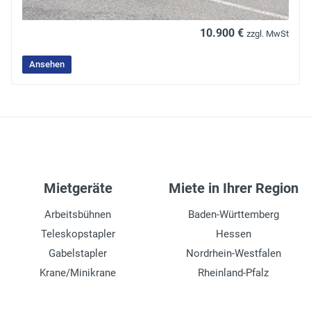
Mit StVZO-Zulassung!
10.900 €
zzgl. MwSt
* Pflichtfelder
Senden
Ansehen
Mietgeräte
Miete in Ihrer Region
Arbeitsbühnen
Baden-Württemberg
Teleskopstapler
Hessen
Gabelstapler
Nordrhein-Westfalen
Krane/Minikrane
Rheinland-Pfalz