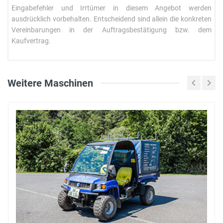
Eingabefehler und Irrtümer in diesem Angebot werden
ausdrücklich vorbehalten. Entscheidend sind allein die konkreten
Vereinbarungen in der Auftragsbestätigung bzw. dem
Kaufvertrag.
Name *
Weitere Maschinen
Telefonnummer *
E-Mail *
Nachricht *
Connect Car 4x4 Diesel