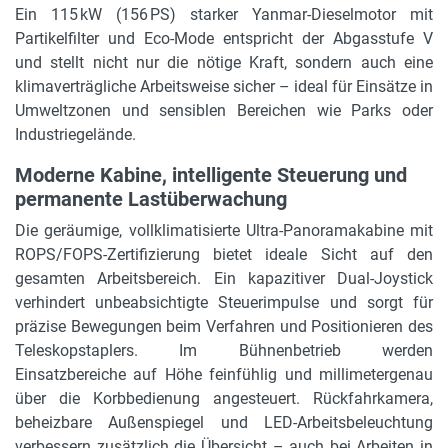
Ein 115 kW (156 PS) starker Yanmar-Dieselmotor mit
Gesamtgewicht
Partikelfilter und Eco-Mode entspricht der Abgasstufe V
19.126 kg
und stellt nicht nur die nötige Kraft, sondern auch eine
klimaverträgliche Arbeitsweise sicher – ideal für Einsätze in
Gewicht Arbeitskorb
Umweltzonen und sensiblen Bereichen wie Parks oder
1030 kg
Industriegelände.
Moderne Kabine, intelligente Steuerung und
permanente Lastüberwachung
Die geräumige, vollklimatisierte Ultra-Panoramakabine mit
ROPS/FOPS-Zertifizierung bietet ideale Sicht auf den
gesamten Arbeitsbereich. Ein kapazitiver Dual-Joystick
verhindert unbeabsichtigte Steuerimpulse und sorgt für
präzise Bewegungen beim Verfahren und Positionieren des
Teleskopstaplers. Im Bühnenbetrieb werden
Einsatzbereiche auf Höhe feinfühlig und millimetergenau
über die Korbbedienung angesteuert. Rückfahrkamera,
beheizbare Außenspiegel und LED-Arbeitsbeleuchtung
verbessern zusätzlich die Übersicht – auch bei Arbeiten in