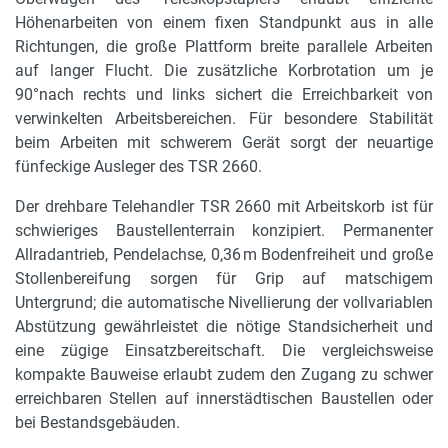
Tiefe Arbeitskorb
Höhenarbeiten von einem fixen Standpunkt aus in alle
1,29 m
Richtungen, die große Plattform breite parallele Arbeiten
Höhe Arbeitskorb
auf langer Flucht. Die zusätzliche Korbrotation um je
1,48 m
90°nach rechts und links sichert die Erreichbarkeit von
verwinkelten Arbeitsbereichen. Für besondere Stabilität
Motorleistung in kW
beim Arbeiten mit schwerem Gerät sorgt der neuartige
115 kW
fünfeckige Ausleger des TSR 2660.
Motorleistung in PS
Der drehbare Telehandler TSR 2660 mit Arbeitskorb ist für
156 PS
schwieriges Baustellenterrain konzipiert. Permanenter
Allradantrieb, Pendelachse, 0,36 m Bodenfreiheit und große
Bereifung
Stollenbereifung sorgen für Grip auf matschigem
445/65 R 22,5
Untergrund; die automatische Nivellierung der vollvariablen
Abstützung gewährleistet die nötige Standsicherheit und
Tankinhalt und Kraftstoff
eine zügige Einsatzbereitschaft. Die vergleichsweise
270 l, Diesel
kompakte Bauweise erlaubt zudem den Zugang zu schwer
erreichbaren Stellen auf innerstädtischen Baustellen oder
Niveauausgleich
bei Bestandsgebäuden.
automatisch