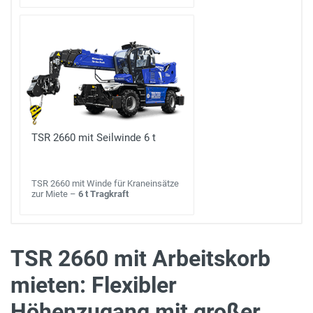
TSR 2660 mit Seilwinde 6 t
TSR 2660 mit Winde für Kraneinsätze
zur Miete –
6 t Tragkraft
TSR 2660 mit Arbeitskorb
mieten: Flexibler
max. Tragkraft (Plattform eingefahren)
1.000 kg
Höhenzugang mit großer