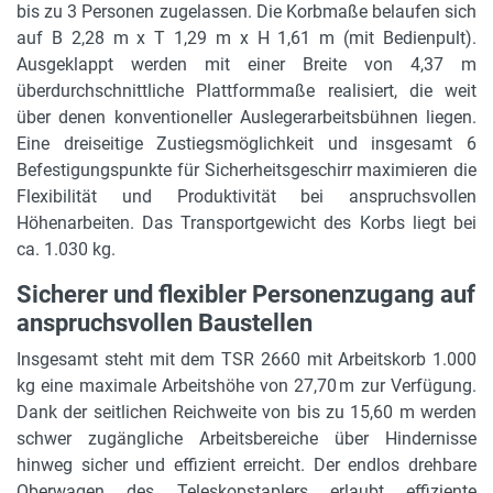
10,40 m
bis zu 3 Personen zugelassen. Die Korbmaße belaufen sich
auf B 2,28 m x T 1,29 m x H 1,61 m (mit Bedienpult).
Gerätebreite
Ausgeklappt werden mit einer Breite von 4,37 m
2,50 m
überdurchschnittliche Plattformmaße realisiert, die weit
über denen konventioneller Auslegerarbeitsbühnen liegen.
Gerätehöhe
Eine dreiseitige Zustiegsmöglichkeit und insgesamt 6
3,10 m
Befestigungspunkte für Sicherheitsgeschirr maximieren die
Flexibilität und Produktivität bei anspruchsvollen
max. Bodenfreiheit
Höhenarbeiten. Das Transportgewicht des Korbs liegt bei
0,36 m
ca. 1.030 kg.
max. Steigfähigkeit
Sicherer und flexibler Personenzugang auf
45 %
anspruchsvollen Baustellen
Breite Arbeitskorb (eingefahren)
Insgesamt steht mit dem TSR 2660 mit Arbeitskorb 1.000
2,28 m
kg eine maximale Arbeitshöhe von 27,70 m zur Verfügung.
Dank der seitlichen Reichweite von bis zu 15,60 m werden
Breite Arbeitskorb (ausgefahren)
schwer zugängliche Arbeitsbereiche über Hindernisse
4,37 m
hinweg sicher und effizient erreicht. Der endlos drehbare
Oberwagen des Teleskopstaplers erlaubt effiziente