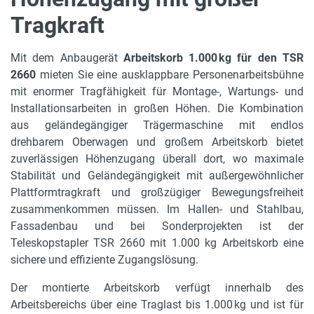
Tragkraft
max. Arbeitshöhe
27,70 m
Mit dem Anbaugerät
Arbeitskorb 1.000 kg für den TSR
max. zul. Personenanzahl
2660
mieten Sie eine ausklappbare Personenarbeitsbühne
3
mit enormer Tragfähigkeit für Montage-, Wartungs- und
Installationsarbeiten in großen Höhen. Die Kombination
mit Zusatzgewicht
aus geländegängiger Trägermaschine mit endlos
760 kg
drehbarem Oberwagen und großem Arbeitskorb bietet
zuverlässigen Höhenzugang überall dort, wo maximale
max. Plattformhöhe
Stabilität und Geländegängigkeit mit außergewöhnlicher
25,70 m
Plattformtragkraft und großzügiger Bewegungsfreiheit
max. seitl. Reichweite
zusammenkommen müssen. Im Hallen- und Stahlbau,
15,60 m
Fassadenbau und bei Sonderprojekten ist der
Teleskopstapler TSR 2660 mit 1.000 kg Arbeitskorb eine
Rotation
sichere und effiziente Zugangslösung.
+/-90°
Der montierte Arbeitskorb verfügt innerhalb des
Gerätelänge
Arbeitsbereichs über eine Traglast bis 1.000 kg und ist für