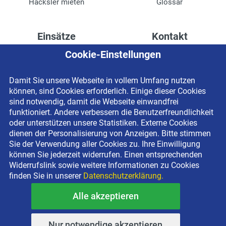
Häcksler mieten
Glossar
Einsätze
Kontakt
Cookie-Einstellungen
Höhenzugang für
Kontaktformular
Rechenzentren
Anschrift
Damit Sie unsere Webseite in vollem Umfang nutzen
Drainage verlegen
Impressum
können, sind Cookies erforderlich. Einige dieser Cookies
Fassadenreinigung
Datenschutzerklärung
sind notwendig, damit die Webseite einwandfrei
funktioniert. Andere verbessern die Benutzerfreundlichkeit
Terrasse anlegen
Newsletter-Anmeldung
oder unterstützen unsere Statistiken. Externe Cookies
Ladenbau
dienen der Personalisierung von Anzeigen. Bitte stimmen
Sie der Verwendung aller Cookies zu. Ihre Einwilligung
können Sie jederzeit widerrufen. Einen entsprechenden
Widerrufslink sowie weitere Informationen zu Cookies
finden Sie in unserer
Datenschutzerklärung.
Alle akzeptieren
Copyright © 2026 BEYER-Mietservice KG All rights reserved |
Kostenlose Miethotline 0800 092 99 70
Nur notwendige akzeptieren