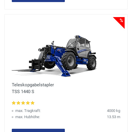
%
Teleskopgabelstapler
TSS 1440 S
max. Tragkraft:
4000 kg
max. Hubhöhe:
13.53 m