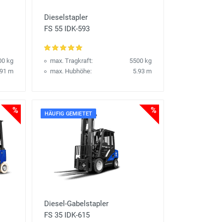
Dieselstapler
FS 55 IDK-593
00 kg
max. Tragkraft:
5500 kg
.91 m
max. Hubhöhe:
5.93 m
%
%
HÄUFIG GEMIETET
Diesel-Gabelstapler
FS 35 IDK-615