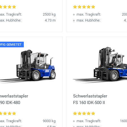
ax. Tragkraft:
2500 kg
max. Tragkraft:
20
ax. Hubhöhe:
4.73 m
max. Hubhöhe:
4
FIG GEMIETET
hwerlaststapler
Schwerlaststapler
 90 IDK-480
FS 160 IDK-500 II
ax. Tragkraft:
9000 kg
max. Tragkraft:
160
ax. Hubhöhe:
4.8 m
max. Hubhöhe: