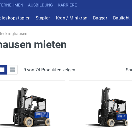
TERNEHMEN
AUSBILDUNG
KARRIERE
eleskopstapler
Stapler
Kran / Minikran
Bagger
Baulicht
 Recklinghausen
ghausen mieten
9 von 74 Produkten zeigen
Sor