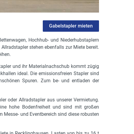
Gabelstapler mieten
alettenwagen, Hochhub- und Niederhubstaplern
lradstapler stehen ebenfalls zur Miete bereit.
eihen.
 Stapler und ihr Materialnachschub kommt zügig
khallen ideal. Die emissionsfreien Stapler sind
 unschönen Spuren. Zum be- und entladen der
er oder Allradstapler aus unserer Vermietung.
eine hohe Bodenfreiheit und sind mit großen
 Im Messe- und Eventbereich sind diese robusten
iete in Recklinghausen. Lasten von bis zu 16 t