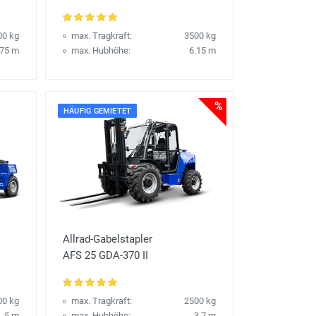
00 kg
max. Tragkraft:
3500 kg
.75 m
max. Hubhöhe:
6.15 m
%
HÄUFIG GEMIETET
Allrad-Gabelstapler
AFS 25 GDA-370 II
00 kg
max. Tragkraft:
2500 kg
5 m
max. Hubhöhe:
3.7 m