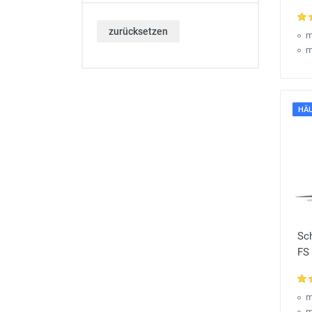
zurücksetzen
m
m
HÄU
Sc
FS
m
m