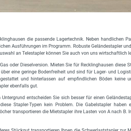
Recklinghausen die passende Lagertechnik. Neben handlichen P
dlichen Ausführungen im Programm. Robuste Geländestapler und Al
uswahl an Telestapler können Sie auch von uns wirtschaftlich l
o-, Gas oder Dieselversion. Mieten Sie für Recklinghausen diese
 über eine geringe Bodenfreiheit und sind für Lager- und Logisti
usgestattet und hinterlassen auf empfindlichen Böden keine
pler ebenfalls gut.
ntergrund entscheiden Sie sich besser für einen Geländestapl
 diese Stapler-Typen kein Problem. Die Gabelstapler haben 
löcher transportieren die Mietstapler ihre Lasten von A nach B.
res Stückgut transportieren Ihnen die Schwerlaststapler zur M