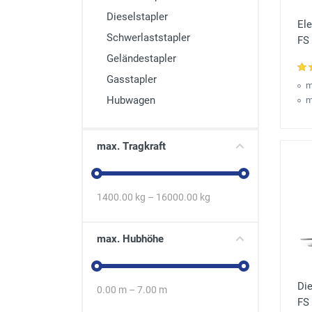
Dieselstapler
Ele
Schwerlaststapler
FS 
Geländestapler
Gasstapler
m
Hubwagen
m
max. Tragkraft
1400.00
kg –
16000.00
kg
max. Hubhöhe
Die
0.00
m –
7.00
m
FS 