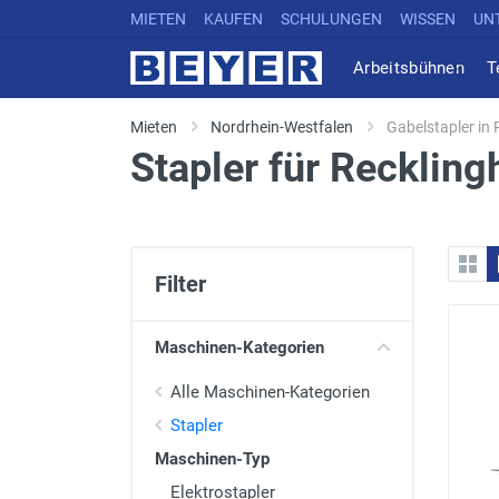
MIETEN
KAUFEN
SCHULUNGEN
WISSEN
UN
Arbeitsbühnen
T
Mieten
Nordrhein-Westfalen
Gabelstapler in
Stapler für Recklin
Filter
Maschinen-Kategorien
Alle Maschinen-Kategorien
Stapler
Maschinen-Typ
Elektrostapler