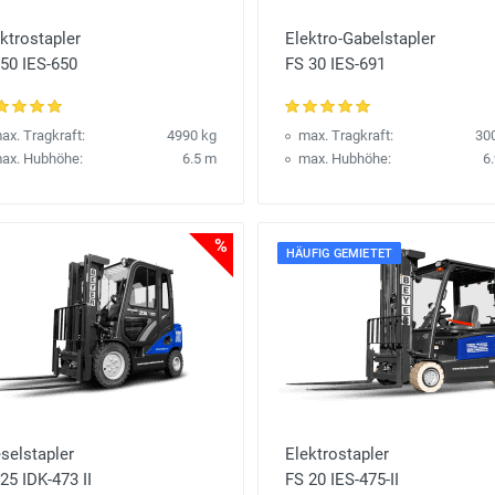
ktrostapler
Elektro-Gabelstapler
50 IES-650
FS 30 IES-691
ax. Tragkraft:
4990 kg
max. Tragkraft:
30
ax. Hubhöhe:
6.5 m
max. Hubhöhe:
6
%
HÄUFIG GEMIETET
selstapler
Elektrostapler
25 IDK-473 II
FS 20 IES-475-II