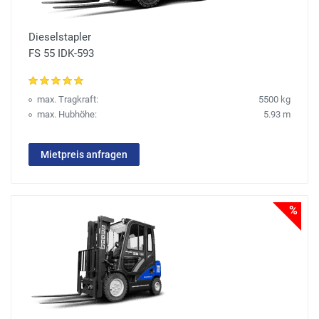
Dieselstapler
FS 55 IDK-593
max. Tragkraft:
5500 kg
max. Hubhöhe:
5.93 m
Mietpreis anfragen
%