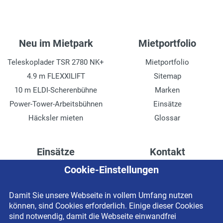
Neu im Mietpark
Mietportfolio
Teleskoplader TSR 2780 NK+
Mietportfolio
4.9 m FLEXXILIFT
Sitemap
10 m ELDI-Scherenbühne
Marken
Power-Tower-Arbeitsbühnen
Einsätze
Häcksler mieten
Glossar
Einsätze
Kontakt
Cookie-Einstellungen
Höhenzugang für
Kontaktformular
Rechenzentren
Anschrift
Damit Sie unsere Webseite in vollem Umfang nutzen
Drainage verlegen
Impressum
können, sind Cookies erforderlich. Einige dieser Cookies
Fassadenreinigung
Datenschutzerklärung
sind notwendig, damit die Webseite einwandfrei