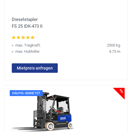
Dieselstapler
FS 25 IDK-473 II
max. Tragkraft:
2500 kg
max. Hubhöhe:
4.73 m
Mietpreis anfragen
%
HÄUFIG GEMIETET